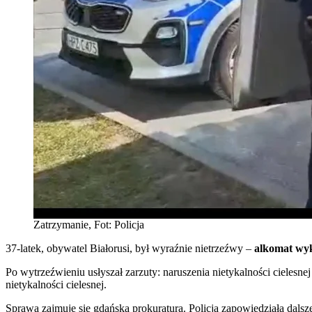
Zatrzymanie, Fot: Policja
37-latek, obywatel Białorusi, był wyraźnie nietrzeźwy –
alkomat wyk
Po wytrzeźwieniu usłyszał zarzuty: naruszenia nietykalności cielesne
nietykalności cielesnej.
Sprawą zajmuje się gdańska prokuratura. Policja zapowiedziała dalsze