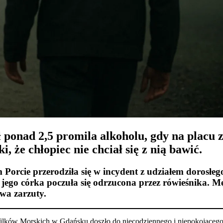
 ponad 2,5 promila alkoholu, gdy na placu z
 że chłopiec nie chciał się z nią bawić.
rcie przerodziła się w incydent z udziałem dorosłego,
 jego córka poczuła się odrzucona przez rówieśnika. M
dwa zarzuty.
ilków Morskich w Gdańsku doszło do niecodziennego i niepokojącego 