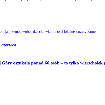
y
olicja
przemoc wobec dziecka
wiadomości lokalne
zarzuty karne
8 czerwca
j Góry oszukała ponad 60 osób – to tylko wierzchołek 