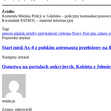
Źródło:
Komenda Miejska Policji w Gdańsku –
policyjny komunikat prasow
Kwartalnik PATROL – materiał informacyjny
Tagi
agresja
gdańsk
gróźby
nietykalność cielesna
Nowy Port
plac zabaw
p
Poprzedni artykuł
Start misji Ax-4 z polskim astronautą przełożony na 
Następny artykuł
Oszustwa na portalach aukcyjnych. Kobieta z Jelenie
redakcja
Zostaw odpowiedź