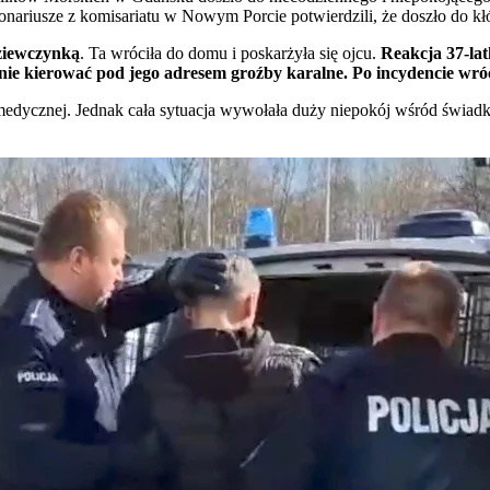
riusze z komisariatu w Nowym Porcie potwierdzili, że doszło do kłót
 dziewczynką
. Ta wróciła do domu i poskarżyła się ojcu.
Reakcja 37-lat
eśnie kierować pod jego adresem groźby karalne. Po incydencie wró
cznej. Jednak cała sytuacja wywołała duży niepokój wśród świadków, 