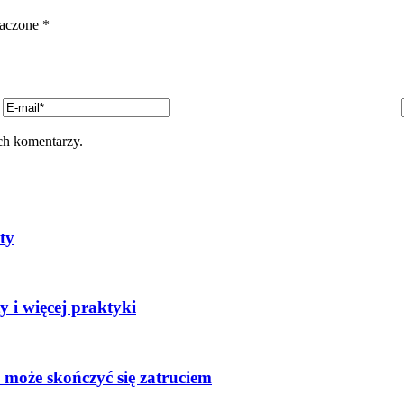
naczone
*
ch komentarzy.
ty
 i więcej praktyki
 może skończyć się zatruciem