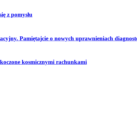
ię z pomysłu
tracyjny. Pamiętajcie o nowych uprawnieniach diagnos
skoczone kosmicznymi rachunkami