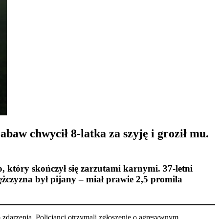
abaw chwycił 8-latka za szyję i groził mu.
 który skończył się zarzutami karnymi. 37-letni
ężczyzna był pijany – miał prawie 2,5 promila
zdarzenia. Policjanci otrzymali zgłoszenie o agresywnym