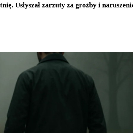
tnię. Usłyszał zarzuty za groźby i naruszeni