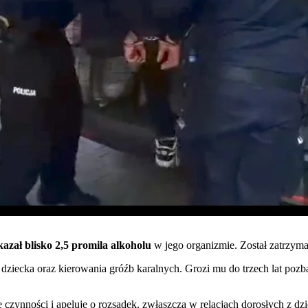
azał blisko 2,5 promila alkoholu
w jego organizmie. Został zatrzym
j dziecka oraz kierowania gróźb karalnych. Grozi mu do trzech lat poz
 czynności i apeluje o rozsądek, zwłaszcza w relacjach dorosłych z dzi