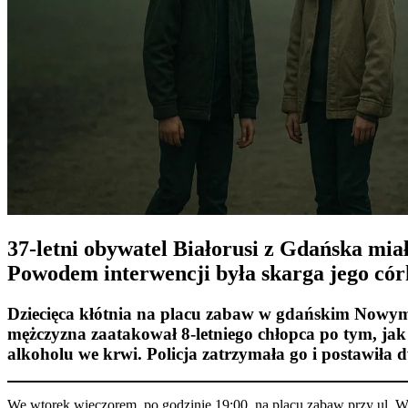
37-letni obywatel Białorusi z Gdańska miał
Powodem interwencji była skarga jego córki,
Dziecięca kłótnia na placu zabaw w gdańskim Nowym Po
mężczyzna zaatakował 8-letniego chłopca po tym, jak
alkoholu we krwi. Policja zatrzymała go i postawiła 
We wtorek wieczorem, po godzinie 19:00, na placu zabaw przy ul. W