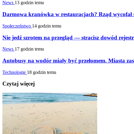
News
13 godzin temu
Darmowa kranówka w restauracjach? Rząd wycofał s
Społeczeństwo
14 godzin temu
Nie jedź szrotem na przegląd — stracisz dowód rejes
News
17 godzin temu
Autobusy na wodór miały być przełomem. Miasta za
Technologie
18 godzin temu
Czytaj więcej