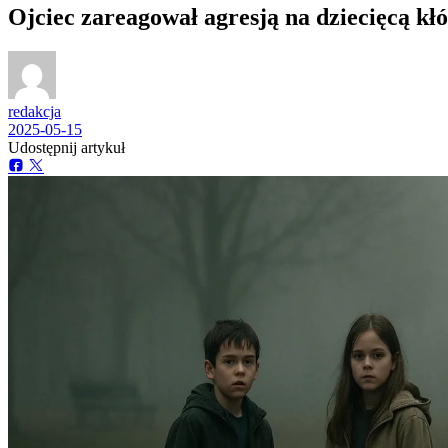
Ojciec zareagował agresją na dziecięcą kłó
redakcja
2025-05-15
Udostępnij artykuł