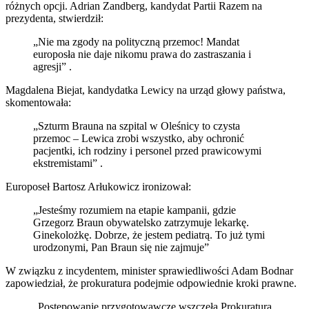
różnych opcji. Adrian Zandberg, kandydat Partii Razem na
prezydenta, stwierdził:
„Nie ma zgody na polityczną przemoc! Mandat
europosła nie daje nikomu prawa do zastraszania i
agresji” .​
Magdalena Biejat, kandydatka Lewicy na urząd głowy państwa,
skomentowała:
„Szturm Brauna na szpital w Oleśnicy to czysta
przemoc – Lewica zrobi wszystko, aby ochronić
pacjentki, ich rodziny i personel przed prawicowymi
ekstremistami” .​
Europoseł Bartosz Arłukowicz ironizował:
„Jesteśmy rozumiem na etapie kampanii, gdzie
Grzegorz Braun obywatelsko zatrzymuje lekarkę.
Ginekolożkę. Dobrze, że jestem pediatrą. To już tymi
urodzonymi, Pan Braun się nie zajmuje”
W związku z incydentem, minister sprawiedliwości Adam Bodnar
zapowiedział, że prokuratura podejmie odpowiednie kroki prawne.
„Postępowanie przygotowawcze wszczęła Prokuratura