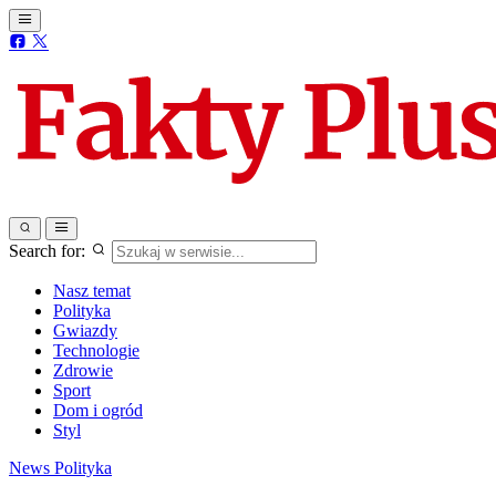
Search for:
Nasz temat
Polityka
Gwiazdy
Technologie
Zdrowie
Sport
Dom i ogród
Styl
News
Polityka