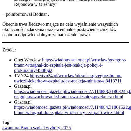
Rejonowa w Oleśnicy”
– poinformował Bodnar .​
Obecnie trwa śledztwo mające na celu wyjaśnienie wszystkich
okoliczności zdarzenia oraz ewentualne postawienie zarzutów
osobom odpowiedzialnym za naruszenie prawa.
Źródła:
Onet Wrocław
https://wiadomosci.onet.pl/wroclaw/grzegorz-
braun-wtargnal-do-szpitala-jest-reakcja-policji-i-
prokuratury/45df6g2
TVN24
https://tvn24.pl/wroclaw/olesnica-grzegorz-braun-
uwiezil-lekarke-w-szpitalu-jest-reakcja-ministra-st8413711
Gazeta.pl
https://wiadomosci.gazeta.pl/wiadomosci/7,114883,31863245,
reaguje-na-zachowanie-brauna-w-olesnicy-przekracza.html
Gazeta.pl
https://wiadomosci.gazeta.pl/wiadomosci/7,114884,31861522,g
braun-wtargnal-do-szpitala-w-olesnicy-szarpal-i-wiezil.html
Tagi
awantura
Braun
szpital
wybory 2025