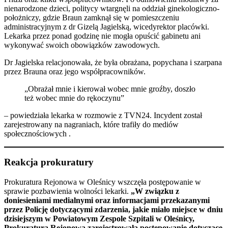
nienarodzone dzieci, politycy wtargnęli na oddział ginekologiczno-
położniczy, gdzie Braun zamknął się w pomieszczeniu
administracyjnym z dr Gizelą Jagielską, wicedyrektor placówki.
Lekarka przez ponad godzinę nie mogła opuścić gabinetu ani
wykonywać swoich obowiązków zawodowych.​
Dr Jagielska relacjonowała, że była obrażana, popychana i szarpana
przez Brauna oraz jego współpracowników.
„Obrażał mnie i kierował wobec mnie groźby, doszło
też wobec mnie do rękoczynu”
– powiedziała lekarka w rozmowie z TVN24. Incydent został
zarejestrowany na nagraniach, które trafiły do mediów
społecznościowych .​
Reakcja prokuratury
Prokuratura Rejonowa w Oleśnicy wszczęła postępowanie w
sprawie pozbawienia wolności lekarki.
„W związku z
doniesieniami medialnymi oraz informacjami przekazanymi
przez Policję dotyczącymi zdarzenia, jakie miało miejsce w dniu
dzisiejszym w Powiatowym Zespole Szpitali w Oleśnicy,
Prokuratura Rejonowa zarejestrowała postępowanie dotyczące