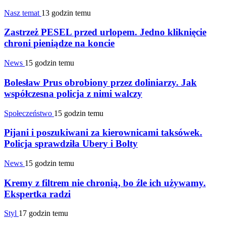
Nasz temat
13 godzin temu
Zastrzeż PESEL przed urlopem. Jedno kliknięcie
chroni pieniądze na koncie
News
15 godzin temu
Bolesław Prus obrobiony przez doliniarzy. Jak
współczesna policja z nimi walczy
Społeczeństwo
15 godzin temu
Pijani i poszukiwani za kierownicami taksówek.
Policja sprawdziła Ubery i Bolty
News
15 godzin temu
Kremy z filtrem nie chronią, bo źle ich używamy.
Ekspertka radzi
Styl
17 godzin temu