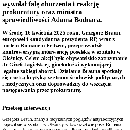
wywołał falę oburzenia i reakcję
prokuratury oraz ministra
sprawiedliwości Adama Bodnara.​
W środę, 16 kwietnia 2025 roku, Grzegorz Braun,
europoseł i kandydat na prezydenta RP, wraz z
posłem Romanem Fritzem, przeprowadził
kontrowersyjną interwencję poselską w szpitalu w
Oleśnicy. Celem akcji było obywatelskie zatrzymanie
dr Gizeli Jagielskiej, ginekolożki wykonującej
legalne zabiegi aborcji. Działania Brauna spotkały
się z ostrą krytyką ze strony środowisk politycznych
i medycznych oraz doprowadziły do wszczęcia
postępowania przez prokuraturę.​
Przebieg interwencji
Grzegorz Braun, znany z radykalnych poglądów antyaborcyjnych,
pojawił się w szpitalu w Oleśnicy w towarzystwie posła Romana
Fritza oraz kilku współpracowników. Po odmówieniu modlitwy za