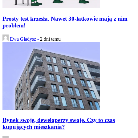
Prosty test krzesła. Nawet 30-latkowie mają z nim
problem!
Ewa Gładysz -
2 dni temu
Rynek swoje, deweloperzy swoje. Czy to czas
kupujących mieszkania?