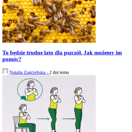
To będzie trudne lato dla pszczół. Jak możemy im
pomóc?
Natalia Zagrzebska -
2 dni temu