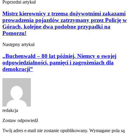
Poprzedni artykuł
Mistrz kierownicy z trzema dożywotnimi zakazami
prowadzenia pojazdów zatrzymany przez Policję w
Górach, kolejne dwa podobne przypadki na
Pomorzu!
Następny artykuł
„Buchenwald – 80 lat później. Niemcy o swojej
odpowiedzialności, pamięci i zagrożeniach dla
demokracji”
redakcja
Zostaw odpowiedź
Twój adres e-mail nie zostanie opublikowany.
Wymagane pola są