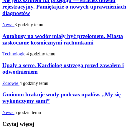
Nie jedź szrotem na przegląd — stracisz dowód
rejestracyjny. Pamiętajcie o nowych uprawnieniach
diagnostów
News
3 godziny temu
Autobusy na wodór miały być przełomem. Miasta
zaskoczone kosmicznymi rachunkami
Technologie
4 godziny temu
Upały a serce. Kardiolog ostrzega przed zawałem i
odwodnieniem
Zdrowie
4 godziny temu
Gminom brakuje wody podczas upałów. „My się
wykończymy sami”
News
5 godzin temu
Czytaj więcej