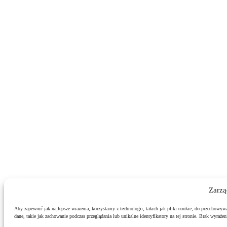
Zarzą
Aby zapewnić jak najlepsze wrażenia, korzystamy z technologii, takich jak pliki cookie, do przechowyw
dane, takie jak zachowanie podczas przeglądania lub unikalne identyfikatory na tej stronie. Brak wyraż