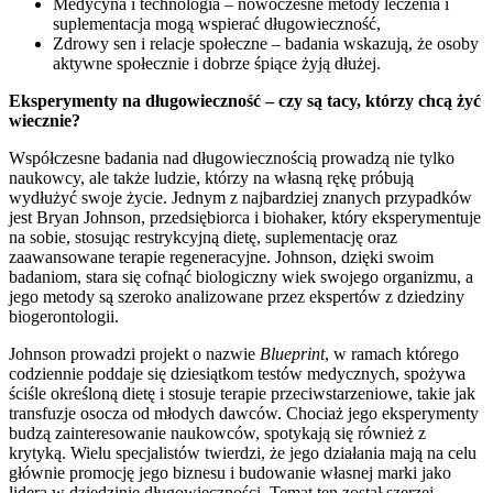
Medycyna i technologia – nowoczesne metody leczenia i
suplementacja mogą wspierać długowieczność,
Zdrowy sen i relacje społeczne – badania wskazują, że osoby
aktywne społecznie i dobrze śpiące żyją dłużej.
Eksperymenty na długowieczność – czy są tacy, którzy chcą żyć
wiecznie?
Współczesne badania nad długowiecznością prowadzą nie tylko
naukowcy, ale także ludzie, którzy na własną rękę próbują
wydłużyć swoje życie. Jednym z najbardziej znanych przypadków
jest Bryan Johnson, przedsiębiorca i biohaker, który eksperymentuje
na sobie, stosując restrykcyjną dietę, suplementację oraz
zaawansowane terapie regeneracyjne. Johnson, dzięki swoim
badaniom, stara się cofnąć biologiczny wiek swojego organizmu, a
jego metody są szeroko analizowane przez ekspertów z dziedziny
biogerontologii.
Johnson prowadzi projekt o nazwie
Blueprint
, w ramach którego
codziennie poddaje się dziesiątkom testów medycznych, spożywa
ściśle określoną dietę i stosuje terapie przeciwstarzeniowe, takie jak
transfuzje osocza od młodych dawców. Chociaż jego eksperymenty
budzą zainteresowanie naukowców, spotykają się również z
krytyką. Wielu specjalistów twierdzi, że jego działania mają na celu
głównie promocję jego biznesu i budowanie własnej marki jako
lidera w dziedzinie długowieczności. Temat ten został szerzej