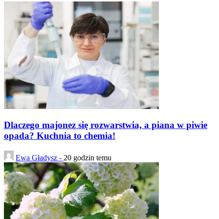
Dlaczego majonez się rozwarstwia, a piana w piwie
opada? Kuchnia to chemia!
Ewa Gładysz -
20 godzin temu