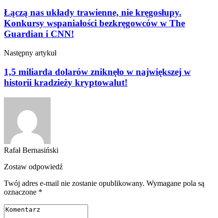
Łączą nas układy trawienne, nie kręgosłupy.
Konkursy wspaniałości bezkręgowców w The
Guardian i CNN!
Następny artykuł
1,5 miliarda dolarów zniknęło w największej w
historii kradzieży kryptowalut!
Rafał Bernasiński
Zostaw odpowiedź
Twój adres e-mail nie zostanie opublikowany.
Wymagane pola są
oznaczone
*