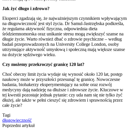
Jak żyć długo i zdrowo?
Eksperci zgadzają się, że najważniejszym czynnikiem wpływającym
na długowieczność jest styl życia. Dr Samul-Jastrzębska podkreśla,
że regularna aktywność fizyczna, odpowiednia dieta
śródziemnomorska oraz unikanie stresu mogą zwiększyć szanse na
długie życie. Warto również dbać o zdrowie psychiczne – według
badań przeprowadzonych na University College London, osoby
utrzymujące aktywność umysłową i społeczną mają większe szanse
na dożycie sędziwego wieku.
Czy możemy przekroczyć granicę 120 lat?
Choć obecny limit życia wydaje się wynosić około 120 lat, postęp
naukowy może w przyszłości przesunąć tę granicę. Nowoczesne
badania, biohakerzy eksperymentujący na sobie oraz rozwój
medycyny dają nadzieję na dłuższe i zdrowsze życie. Kluczowe w
tej kwestii pozostaje jednak pytanie: czy uda nam się nie tylko żyć
dłużej, ale także w pełni cieszyć się zdrowiem i sprawnością przez
całe życie?
Tagi
długowieczność
Poprzedni artykuł