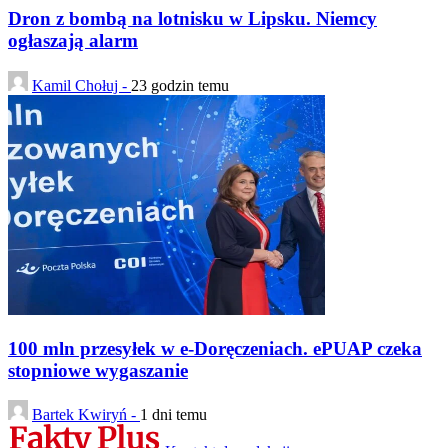
Dron z bombą na lotnisku w Lipsku. Niemcy
ogłaszają alarm
Kamil Chołuj -
23 godzin temu
100 mln przesyłek w e-Doręczeniach. ePUAP czeka
stopniowe wygaszanie
Bartek Kwiryń -
1 dni temu