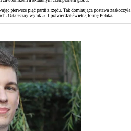
im zawodnikiem a aktualnym czempionem globu.
jąc pierwsze pięć partii z rzędu. Tak dominująca postawa zaskoczył
iach. Ostateczny wynik
5–1
potwierdził świetną formę Polaka.