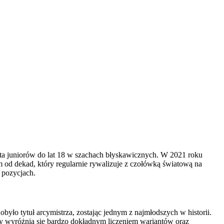
iata juniorów do lat 18 w szachach błyskawicznych. W 2021 roku
 od dekad, który regularnie rywalizuje z czołówką światową na
 pozycjach.
było tytuł arcymistrza, zostając jednym z najmłodszych w historii.
gry wyróżnia się bardzo dokładnym liczeniem wariantów oraz