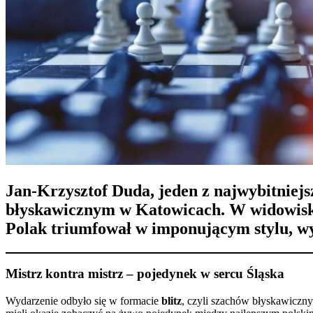
Jan-Krzysztof Duda
, jeden z najwybitnie
błyskawicznym w
Katowicach
. W widowis
Polak triumfował w imponującym stylu, 
Mistrz kontra mistrz – pojedynek w sercu Śląska
Wydarzenie odbyło się w formacie
blitz
, czyli szachów błyskawiczny