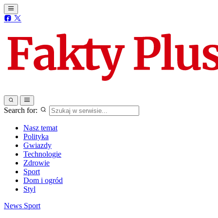
Search for:
Nasz temat
Polityka
Gwiazdy
Technologie
Zdrowie
Sport
Dom i ogród
Styl
News
Sport