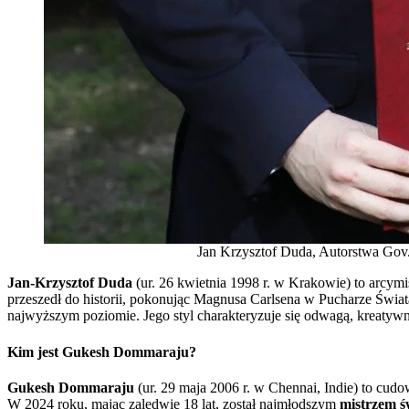
Jan Krzysztof Duda, Autorstwa Gov
Jan-Krzysztof Duda
(ur. 26 kwietnia 1998 r. w Krakowie) to arcymi
przeszedł do historii, pokonując Magnusa Carlsena w Pucharze Świa
najwyższym poziomie. Jego styl charakteryzuje się odwagą, kreatyw
Kim jest Gukesh Dommaraju?
Gukesh Dommaraju
(ur. 29 maja 2006 r. w Chennai, Indie) to cudo
W 2024 roku, mając zaledwie 18 lat, został najmłodszym
mistrzem ś