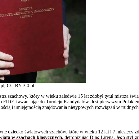
.pl, CC BY 3.0 pl
strz szachowy, który w wieku zaledwie 15 lat zdobył tytuł mistrza św
ta FIDE i awansując do Turnieju Kandydatów. Jest pierwszym Polakiem
nością i umiejętnością znajdowania nietypowych rozwiązań w trudnych
wne dziecko światowych szachów, które w wieku 12 lat i 7 miesięcy zdo
wiata w szachach klasycznych
, detronizując Ding Lirena. Jego styl 