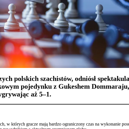
jszych polskich szachistów, odniósł spekta
kowym pojedynku z
Gukeshem Dommaraju
wygrywając aż
5–1
.
ch, w których gracze mają bardzo ograniczony czas na wykonanie posun