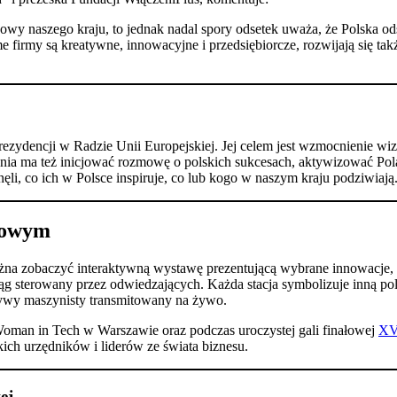
wy naszego kraju, to jednak nadal spory odsetek uważa, że Polska o
 firmy są kreatywne, innowacyjne i przedsiębiorcze, rozwijają się takż
prezydencji w Radzie Unii Europejskiej. Jej celem jest wzmocnienie 
nia ma też inicjować rozmowę o polskich sukcesach, aktywizować Pol
ęli, co ich w Polsce inspiruje, co lub kogo w naszym kraju podziwiają. 
dowym
 zobaczyć interaktywną wystawę prezentującą wybrane innowacje, kt
ciąg sterowany przez odwiedzających. Każda stacja symbolizuje inną p
ywy maszynisty transmitowany na żywo. ​
man in Tech w Warszawie oraz podczas uroczystej gali finałowej
XV
ich urzędników i liderów ze świata biznesu.​
ej