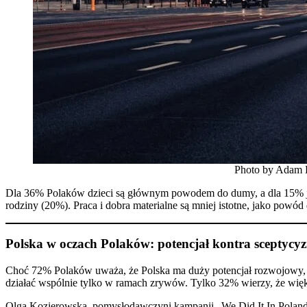
Photo by Adam 
Dla 36% Polaków dzieci są głównym powodem do dumy, a dla 15% jest
rodziny (20%). Praca i dobra materialne są mniej istotne, jako po
Polska w oczach Polaków: potencjał kontra sceptycy
Choć 72% Polaków uważa, że Polska ma duży potencjał rozwojowy, a
działać wspólnie tylko w ramach zrywów. Tylko 32% wierzy, że więk
Olga Kozierowska, pomysłodawczyni kampanii „We Did It In Poland” 