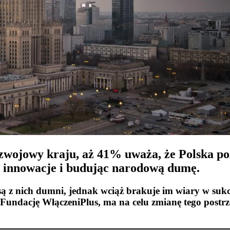
zwojowy kraju, aż 41% uważa, że Polska p
c innowacje i budując narodową dumę.​
a i są z nich dumni, jednak wciąż brakuje im wiary w 
 Fundację WłączeniPlus, ma na celu zmianę tego postrz