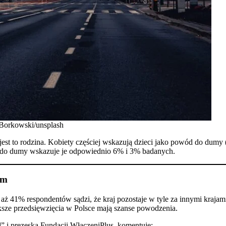
Borkowski/unsplash
 to rodzina. Kobiety częściej wskazują dzieci jako powód do dumy (
wód do dumy wskazuje je odpowiednio 6% i 3% badanych.
zm
ż 41% respondentów sądzi, że kraj pozostaje w tyle za innymi kraja
sze przedsięwzięcia w Polsce mają szanse powodzenia.​
i prezeska Fundacji WłączeniPlus, komentuje:​