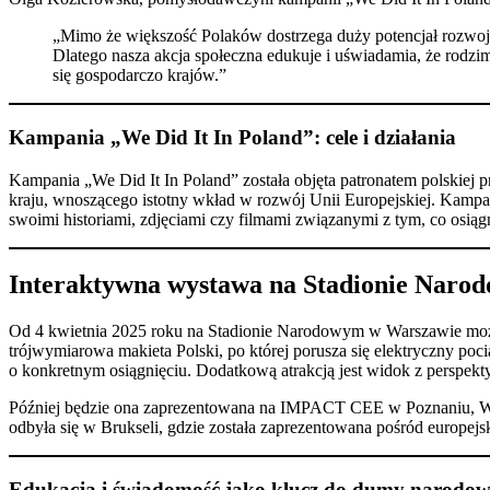
„Mimo że większość Polaków dostrzega duży potencjał rozwojo
Dlatego nasza akcja społeczna edukuje i uświadamia, że rodzime
się gospodarczo krajów.”​
Kampania „We Did It In Poland”: cele i działania
Kampania „We Did It In Poland” została objęta patronatem polskiej 
kraju, wnoszącego istotny wkład w rozwój Unii Europejskiej. Kampa
swoimi historiami, zdjęciami czy filmami związanymi z tym, co osiągn
Interaktywna wystawa na Stadionie Naro
Od 4 kwietnia 2025 roku na Stadionie Narodowym w Warszawie można
trójwymiarowa makieta Polski, po której porusza się elektryczny po
o konkretnym osiągnięciu. Dodatkową atrakcją jest widok z perspekt
Później będzie ona zaprezentowana na IMPACT CEE w Poznaniu, Wo
odbyła się w Brukseli, gdzie została zaprezentowana pośród europejsk
Edukacja i świadomość jako klucz do dumy narodow