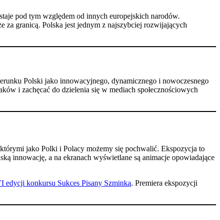
dstaje pod tym względem od innych europejskich narodów.
e za granicą. Polska jest jednym z najszybciej rozwijających
wizerunku Polski jako innowacyjnego, dynamicznego i nowoczesnego
aków i zachęcać do dzielenia się w mediach społecznościowych
​
órymi jako Polki i Polacy możemy się pochwalić. Ekspozycja to
olską innowację, a na ekranach wyświetlane są animacje opowiadające
I edycji konkursu Sukces Pisany Szminką
. Premiera ekspozycji