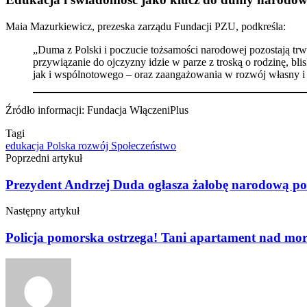
Maia Mazurkiewicz, prezeska zarządu Fundacji PZU, podkreśla:​
„Duma z Polski i poczucie tożsamości narodowej pozostają tr
przywiązanie do ojczyzny idzie w parze z troską o rodzinę, bli
jak i wspólnotowego – oraz zaangażowania w rozwój własny i 
Źródło informacji: Fundacja WłączeniPlus
Tagi
edukacja
Polska
rozwój
Społeczeństwo
Poprzedni artykuł
Prezydent Andrzej Duda ogłasza żałobę narodową po 
Następny artykuł
Policja pomorska ostrzega! Tani apartament nad mor