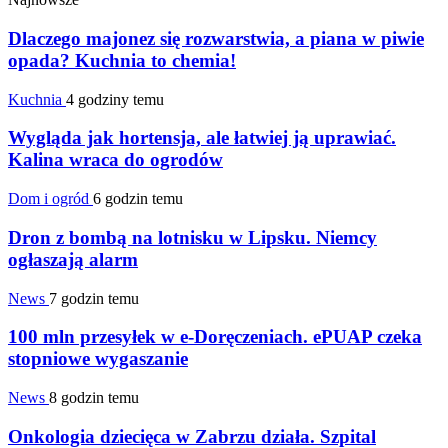
Dlaczego majonez się rozwarstwia, a piana w piwie
opada? Kuchnia to chemia!
Kuchnia
4 godziny temu
Wygląda jak hortensja, ale łatwiej ją uprawiać.
Kalina wraca do ogrodów
Dom i ogród
6 godzin temu
Dron z bombą na lotnisku w Lipsku. Niemcy
ogłaszają alarm
News
7 godzin temu
100 mln przesyłek w e-Doręczeniach. ePUAP czeka
stopniowe wygaszanie
News
8 godzin temu
Onkologia dziecięca w Zabrzu działa. Szpital