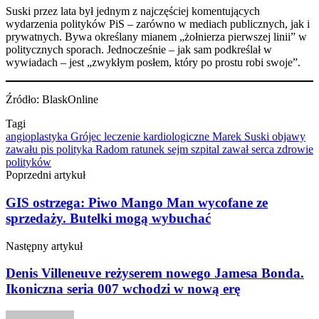
Suski przez lata był jednym z najczęściej komentujących
wydarzenia polityków PiS – zarówno w mediach publicznych, jak i
prywatnych. Bywa określany mianem „żołnierza pierwszej linii” w
politycznych sporach. Jednocześnie – jak sam podkreślał w
wywiadach – jest „zwykłym posłem, który po prostu robi swoje”.
Źródło: BlaskOnline
Tagi
angioplastyka
Grójec
leczenie kardiologiczne
Marek Suski
objawy
zawału
pis
polityka
Radom
ratunek
sejm
szpital
zawał serca
zdrowie
polityków
Poprzedni artykuł
GIS ostrzega: Piwo Mango Man wycofane ze
sprzedaży. Butelki mogą wybuchać
Następny artykuł
Denis Villeneuve reżyserem nowego Jamesa Bonda.
Ikoniczna seria 007 wchodzi w nową erę