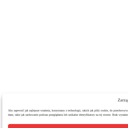
Zarzą
Aby zapewnić jak najlepsze wrażenia, korzystamy z technologii, takich jak pliki cookie, do przechowyw
dane, takie jak zachowanie podczas przeglądania lub unikalne identyfikatory na tej stronie. Brak wyraż