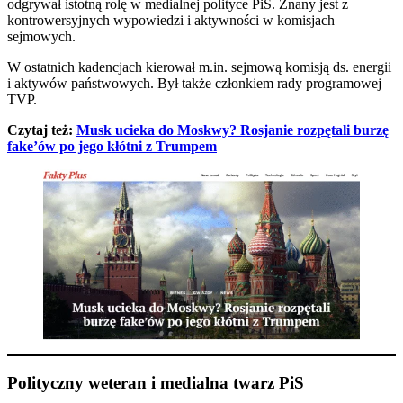
odgrywał istotną rolę w medialnej polityce PiS. Znany jest z
kontrowersyjnych wypowiedzi i aktywności w komisjach
sejmowych.
W ostatnich kadencjach kierował m.in. sejmową komisją ds. energii
i aktywów państwowych. Był także członkiem rady programowej
TVP.
Czytaj też:
Musk ucieka do Moskwy? Rosjanie rozpętali burzę
fake’ów po jego kłótni z Trumpem
Polityczny weteran i medialna twarz PiS