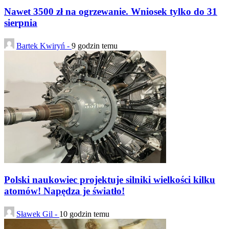
Nawet 3500 zł na ogrzewanie. Wniosek tylko do 31
sierpnia
Bartek Kwiryń -
9 godzin temu
Polski naukowiec projektuje silniki wielkości kilku
atomów! Napędza je światło!
Sławek Gil -
10 godzin temu