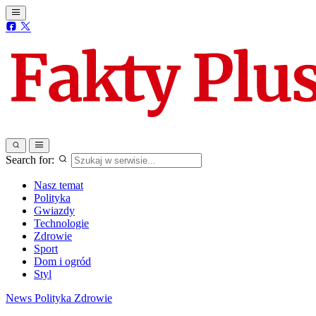
Search for:
Nasz temat
Polityka
Gwiazdy
Technologie
Zdrowie
Sport
Dom i ogród
Styl
News
Polityka
Zdrowie