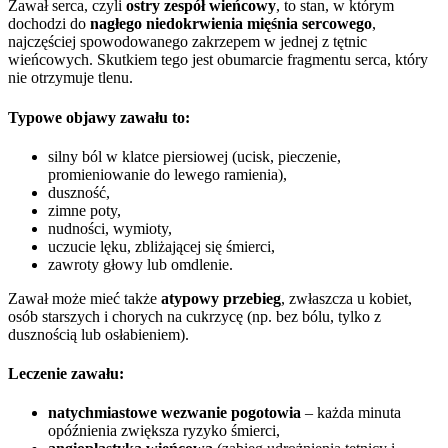
Zawał serca, czyli
ostry zespół wieńcowy
, to stan, w którym
dochodzi do
nagłego niedokrwienia mięśnia sercowego
,
najczęściej spowodowanego zakrzepem w jednej z tętnic
wieńcowych. Skutkiem tego jest obumarcie fragmentu serca, który
nie otrzymuje tlenu.
Typowe objawy zawału to:
silny ból w klatce piersiowej (ucisk, pieczenie,
promieniowanie do lewego ramienia),
duszność,
zimne poty,
nudności, wymioty,
uczucie lęku, zbliżającej się śmierci,
zawroty głowy lub omdlenie.
Zawał może mieć także
atypowy przebieg
, zwłaszcza u kobiet,
osób starszych i chorych na cukrzycę (np. bez bólu, tylko z
dusznością lub osłabieniem).
Leczenie zawału:
natychmiastowe wezwanie pogotowia
– każda minuta
opóźnienia zwiększa ryzyko śmierci,