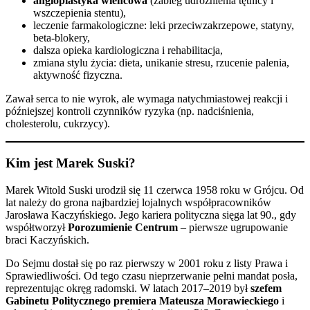
angioplastyka wieńcowa
(zabieg udrożnienia tętnicy i
wszczepienia stentu),
leczenie farmakologiczne: leki przeciwzakrzepowe, statyny,
beta-blokery,
dalsza opieka kardiologiczna i rehabilitacja,
zmiana stylu życia: dieta, unikanie stresu, rzucenie palenia,
aktywność fizyczna.
Zawał serca to nie wyrok, ale wymaga natychmiastowej reakcji i
późniejszej kontroli czynników ryzyka (np. nadciśnienia,
cholesterolu, cukrzycy).
Kim jest Marek Suski?
Marek Witold Suski urodził się 11 czerwca 1958 roku w Grójcu. Od
lat należy do grona najbardziej lojalnych współpracowników
Jarosława Kaczyńskiego. Jego kariera polityczna sięga lat 90., gdy
współtworzył
Porozumienie Centrum
– pierwsze ugrupowanie
braci Kaczyńskich.
Do Sejmu dostał się po raz pierwszy w 2001 roku z listy Prawa i
Sprawiedliwości. Od tego czasu nieprzerwanie pełni mandat posła,
reprezentując okręg radomski. W latach 2017–2019 był
szefem
Gabinetu Politycznego premiera Mateusza Morawieckiego
i