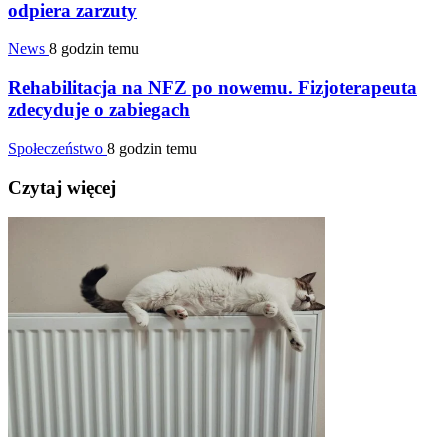
odpiera zarzuty
News
8 godzin temu
Rehabilitacja na NFZ po nowemu. Fizjoterapeuta
zdecyduje o zabiegach
Społeczeństwo
8 godzin temu
Czytaj więcej