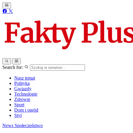
Search for:
Nasz temat
Polityka
Gwiazdy
Technologie
Zdrowie
Sport
Dom i ogród
Styl
News
Społeczeństwo