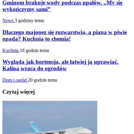
Gminom brakuje wody podczas upałów. „My się
wykończymy sami”
News
3 godziny temu
Dlaczego majonez się rozwarstwia, a piana w piwie
opada? Kuchnia to chemia!
Kuchnia
18 godzin temu
Wygląda jak hortensja, ale łatwiej ją uprawiać.
Kalina wraca do ogrodów
Dom i ogród
20 godzin temu
Czytaj więcej