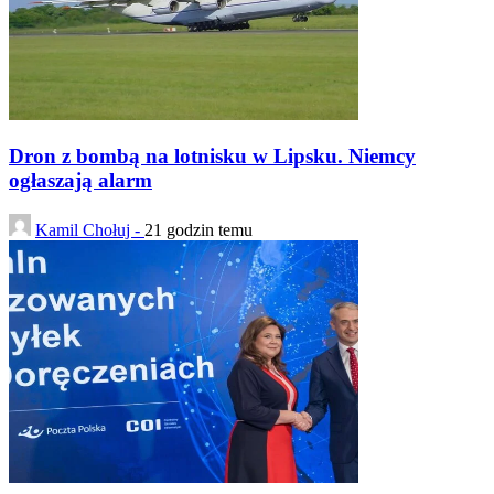
Dron z bombą na lotnisku w Lipsku. Niemcy
ogłaszają alarm
Kamil Chołuj -
21 godzin temu