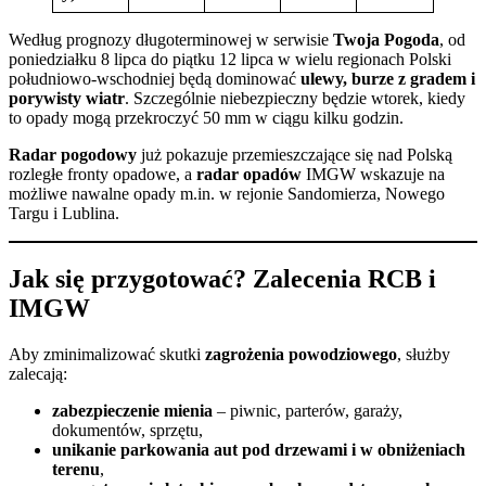
Według prognozy długoterminowej w serwisie
Twoja Pogoda
, od
poniedziałku 8 lipca do piątku 12 lipca w wielu regionach Polski
południowo-wschodniej będą dominować
ulewy, burze z gradem i
porywisty wiatr
. Szczególnie niebezpieczny będzie wtorek, kiedy
to opady mogą przekroczyć 50 mm w ciągu kilku godzin.
Radar pogodowy
już pokazuje przemieszczające się nad Polską
rozległe fronty opadowe, a
radar opadów
IMGW wskazuje na
możliwe nawalne opady m.in. w rejonie Sandomierza, Nowego
Targu i Lublina.
Jak się przygotować? Zalecenia RCB i
IMGW
Aby zminimalizować skutki
zagrożenia powodziowego
, służby
zalecają:
zabezpieczenie mienia
– piwnic, parterów, garaży,
dokumentów, sprzętu,
unikanie parkowania aut pod drzewami i w obniżeniach
terenu
,