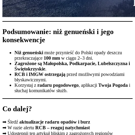
Podsumowanie: niż genueński i jego
konsekwencje
Niż genueński
może przynieść do Polski opady deszczu
przekraczające
100 mm
w ciągu 2–3 dni.
Zagrożone są Małopolska, Podkarpacie, Lubelszczyzna i
Świętokrzyskie
.
RCB i IMGW ostrzegają
przed możliwymi powodziami
błyskawicznymi.
Korzystaj z
radaru pogodowego
, aplikacji
Twoja Pogoda
i
słuchaj komunikatów służb.
Co dalej?
➡ Śledź
aktualizacje radaru opadów i burz
➡ W razie alertu
RCB – reaguj natychmiast
➡ Udostępnij ten artykuł bliskim z zagrożonych regionów