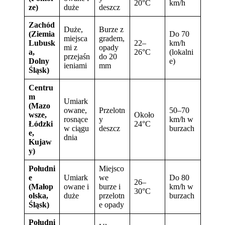
20°C
km/h
ze)
duże
deszcz
Zachód
Duże,
Burze z
(Ziemia
Do 70
miejsca
gradem,
Lubusk
22–
km/h
mi z
opady
a,
26°C
(lokalni
przejaśn
do 20
Dolny
e)
ieniami
mm
Śląsk)
Centru
m
Umiark
(Mazo
owane,
Przelotn
50–70
wsze,
Około
rosnące
y
km/h w
Łódzki
24°C
w ciągu
deszcz
burzach
e,
dnia
Kujaw
y)
Południ
Miejsco
e
Umiark
we
Do 80
26–
(Małop
owane i
burze i
km/h w
30°C
olska,
duże
przelotn
burzach
Śląsk)
e opady
Południ