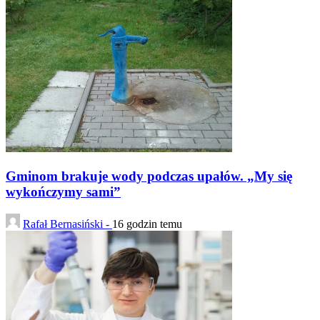
Gminom brakuje wody podczas upałów. „My się
wykończymy sami”
Rafał Bernasiński -
16 godzin temu