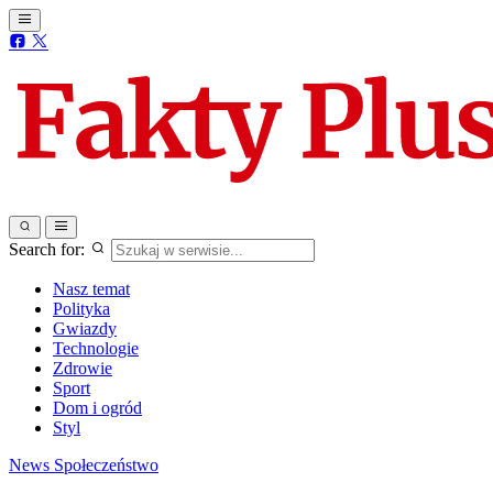
Search for:
Nasz temat
Polityka
Gwiazdy
Technologie
Zdrowie
Sport
Dom i ogród
Styl
News
Społeczeństwo