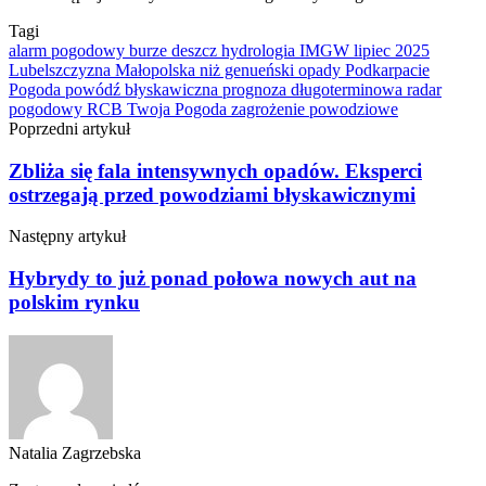
Tagi
alarm pogodowy
burze
deszcz
hydrologia
IMGW
lipiec 2025
Lubelszczyzna
Małopolska
niż genueński
opady
Podkarpacie
Pogoda
powódź błyskawiczna
prognoza długoterminowa
radar
pogodowy
RCB
Twoja Pogoda
zagrożenie powodziowe
Poprzedni artykuł
Zbliża się fala intensywnych opadów. Eksperci
ostrzegają przed powodziami błyskawicznymi
Następny artykuł
Hybrydy to już ponad połowa nowych aut na
polskim rynku
Natalia Zagrzebska