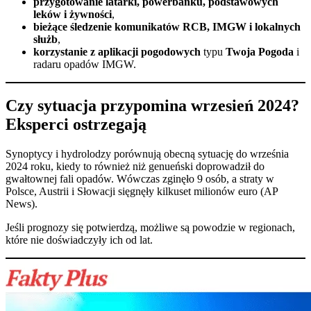
przygotowanie latarki, powerbanku, podstawowych
leków i żywności
,
bieżące śledzenie komunikatów RCB, IMGW i lokalnych
służb
,
korzystanie z aplikacji pogodowych
typu
Twoja Pogoda
i
radaru opadów IMGW.
Czy sytuacja przypomina wrzesień 2024?
Eksperci ostrzegają
Synoptycy i hydrolodzy porównują obecną sytuację do września
2024 roku, kiedy to również niż genueński doprowadził do
gwałtownej fali opadów. Wówczas zginęło 9 osób, a straty w
Polsce, Austrii i Słowacji sięgnęły kilkuset milionów euro (
AP
News
).
Jeśli prognozy się potwierdzą, możliwe są powodzie w regionach,
które nie doświadczyły ich od lat.