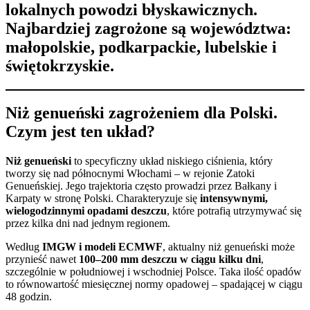
lokalnych powodzi błyskawicznych.
Najbardziej zagrożone są województwa:
małopolskie, podkarpackie, lubelskie i
świętokrzyskie.
Niż genueński zagrożeniem dla Polski.
Czym jest ten układ?
Niż genueński
to specyficzny układ niskiego ciśnienia, który
tworzy się nad północnymi Włochami – w rejonie Zatoki
Genueńskiej. Jego trajektoria często prowadzi przez Bałkany i
Karpaty w stronę Polski. Charakteryzuje się
intensywnymi,
wielogodzinnymi opadami deszczu
, które potrafią utrzymywać się
przez kilka dni nad jednym regionem.
Według
IMGW i modeli ECMWF
, aktualny niż genueński może
przynieść nawet
100–200 mm deszczu w ciągu kilku dni
,
szczególnie w południowej i wschodniej Polsce. Taka ilość opadów
to równowartość miesięcznej normy opadowej – spadającej w ciągu
48 godzin.