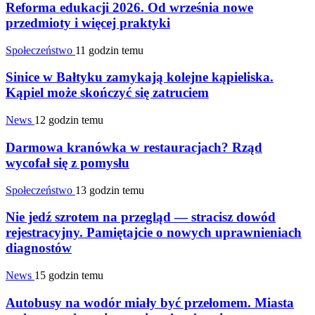
Reforma edukacji 2026. Od września nowe
przedmioty i więcej praktyki
Społeczeństwo
11 godzin temu
Sinice w Bałtyku zamykają kolejne kąpieliska.
Kąpiel może skończyć się zatruciem
News
12 godzin temu
Darmowa kranówka w restauracjach? Rząd
wycofał się z pomysłu
Społeczeństwo
13 godzin temu
Nie jedź szrotem na przegląd — stracisz dowód
rejestracyjny. Pamiętajcie o nowych uprawnieniach
diagnostów
News
15 godzin temu
Autobusy na wodór miały być przełomem. Miasta