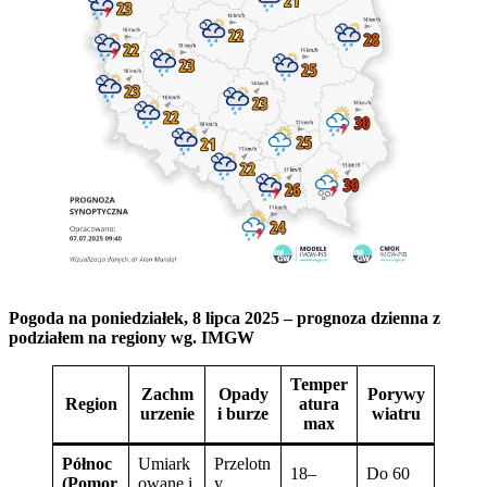
Pogoda na poniedziałek, 8 lipca 2025 – prognoza dzienna z
podziałem na regiony
wg. IMGW
Temper
Zachm
Opady
Porywy
Region
atura
urzenie
i burze
wiatru
max
Północ
Umiark
Przelotn
18–
Do 60
(Pomor
owane i
y