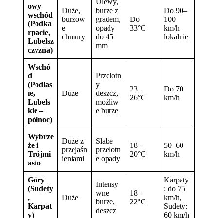
Ulewy,
owy
Duże,
burze z
Do 90–
wschód
burzow
gradem,
Do
100
(Podka
e
opady
33°C
km/h
rpacie,
chmury
do 45
lokalnie
Lubelsz
mm
czyzna)
Wschó
d
Przelotn
(Podlas
y
23–
Do 70
ie,
Duże
deszcz,
26°C
km/h
Lubels
możliw
kie –
e burze
północ)
Wybrze
Duże z
Słabe
że i
18–
50–60
przejaśn
przelotn
Trójmi
20°C
km/h
ieniami
e opady
asto
Góry
Karpaty
Intensy
(Sudety
: do 75
wne
18–
,
Duże
km/h,
burze,
22°C
Karpat
Sudety:
deszcz
y)
60 km/h