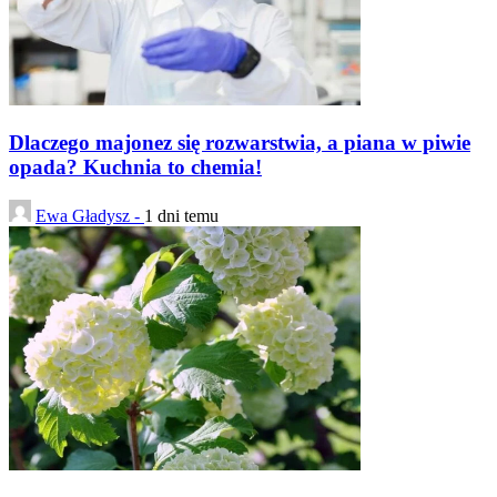
Dlaczego majonez się rozwarstwia, a piana w piwie
opada? Kuchnia to chemia!
Ewa Gładysz -
1 dni temu