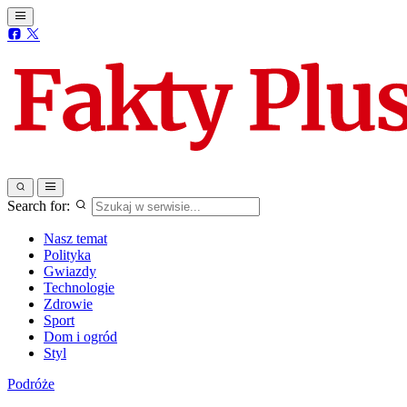
Search for:
Nasz temat
Polityka
Gwiazdy
Technologie
Zdrowie
Sport
Dom i ogród
Styl
Podróże