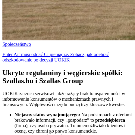
Społeczeństwo
Enter Air musi oddać Ci pieniądze. Zobacz, jak odebrać
odszkodowanie po decyzji UOKiK
Ukryte regulaminy i węgierskie spółki:
Szallas.hu i Szallas Group
UOKiK zarzuca serwisowi także rażący brak transparentności w
informowaniu konsumentów o mechanizmach prawnych i
finansowych. Wątpliwości urzędu budzą trzy kluczowe kwestie:
Niejasny status wynajmującego:
Na podstronach z ofertami
brakowało informacji, czy „gospodarz” to
przedsiębiorca
(firma), czy osoba prywatna. To uniemożliwiało klientowi
ocenę, czy chroni go prawo konsumenckie.