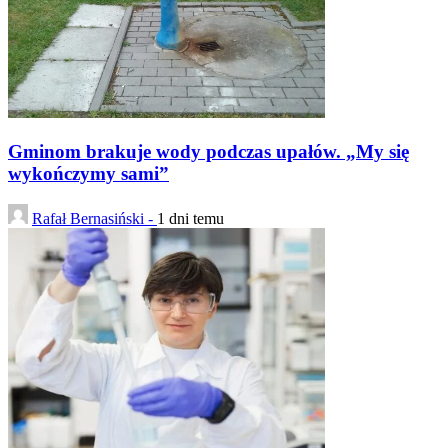
Gminom brakuje wody podczas upałów. „My się
wykończymy sami”
Rafał Bernasiński -
1 dni temu