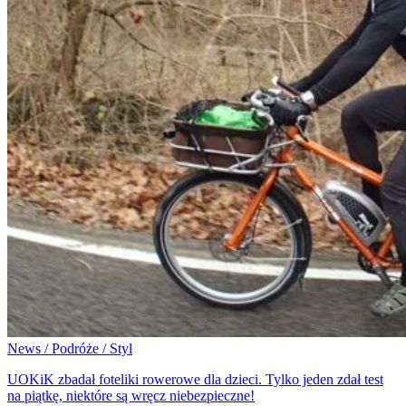
News / Podróże / Styl
UOKiK zbadał foteliki rowerowe dla dzieci. Tylko jeden zdał test
na piątkę, niektóre są wręcz niebezpieczne!