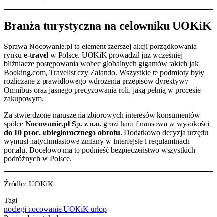
Branża turystyczna na celowniku UOKiK
Sprawa Nocowanie.pl to element szerszej akcji porządkowania
rynku
e-travel
w Polsce. UOKiK prowadził już wcześniej
bliźniacze postępowania wobec globalnych gigantów takich jak
Booking.com, Travelist czy Zalando. Wszystkie te podmioty były
rozliczane z prawidłowego wdrożenia przepisów dyrektywy
Omnibus oraz jasnego precyzowania roli, jaką pełnią w procesie
zakupowym.
Za stwierdzone naruszenia zbiorowych interesów konsumentów
spółce
Nocowanie.pl Sp. z o.o.
grozi kara finansowa w wysokości
do 10 proc. ubiegłorocznego obrotu
. Dodatkowo decyzja urzędu
wymusi natychmiastowe zmiany w interfejsie i regulaminach
portalu. Docelowo ma to podnieść bezpieczeństwo wszystkich
podróżnych w Polsce.
Źródło: UOKiK
Tagi
noclegi
nocowanie
UOKiK
urlop