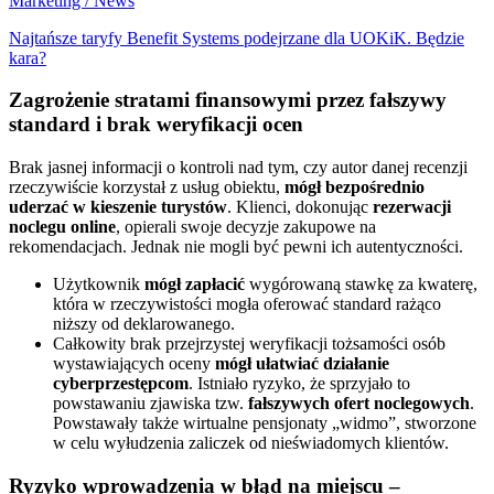
Marketing / News
Najtańsze taryfy Benefit Systems podejrzane dla UOKiK. Będzie
kara?
Zagrożenie stratami finansowymi przez fałszywy
standard i brak weryfikacji ocen
Brak jasnej informacji o kontroli nad tym, czy autor danej recenzji
rzeczywiście korzystał z usług obiektu,
mógł bezpośrednio
uderzać w kieszenie turystów
. Klienci, dokonując
rezerwacji
noclegu online
, opierali swoje decyzje zakupowe na
rekomendacjach. Jednak nie mogli być pewni ich autentyczności.
Użytkownik
mógł zapłacić
wygórowaną stawkę za kwaterę,
która w rzeczywistości mogła oferować standard rażąco
niższy od deklarowanego.
Całkowity brak przejrzystej weryfikacji tożsamości osób
wystawiających oceny
mógł ułatwiać działanie
cyberprzestępcom
. Istniało ryzyko, że sprzyjało to
powstawaniu zjawiska tzw.
fałszywych ofert noclegowych
.
Powstawały także wirtualne pensjonaty „widmo”, stworzone
w celu wyłudzenia zaliczek od nieświadomych klientów.
Ryzyko wprowadzenia w błąd na miejscu –