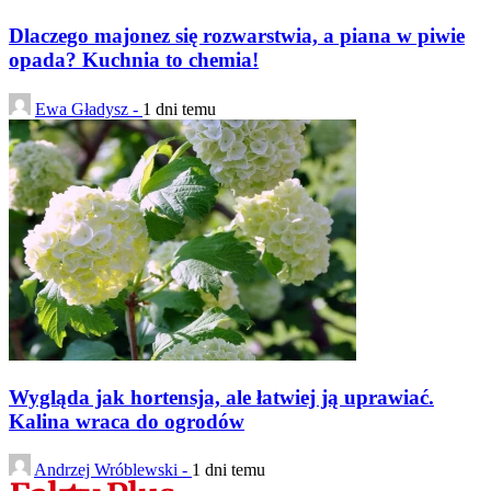
Dlaczego majonez się rozwarstwia, a piana w piwie
opada? Kuchnia to chemia!
Ewa Gładysz -
1 dni temu
Wygląda jak hortensja, ale łatwiej ją uprawiać.
Kalina wraca do ogrodów
Andrzej Wróblewski -
1 dni temu