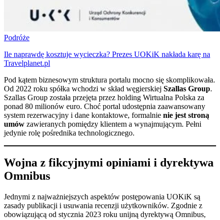
Podróże
Ile naprawdę kosztuje wycieczka? Prezes UOKiK nakłada karę na
Travelplanet.pl
Pod kątem biznesowym struktura portalu mocno się skomplikowała.
Od 2022 roku spółka wchodzi w skład węgierskiej
Szallas Group
.
Szallas Group została przejęta przez holding Wirtualna Polska za
ponad 80 milionów euro. Choć portal udostępnia zaawansowany
system rezerwacyjny i dane kontaktowe, formalnie
nie jest stroną
umów
zawieranych pomiędzy klientem a wynajmującym. Pełni
jedynie rolę pośrednika technologicznego.
Wojna z fikcyjnymi opiniami i dyrektywa
Omnibus
Jednymi z najważniejszych aspektów postępowania UOKiK są
zasady publikacji i usuwania recenzji użytkowników. Zgodnie z
obowiązującą od stycznia 2023 roku unijną dyrektywą Omnibus,