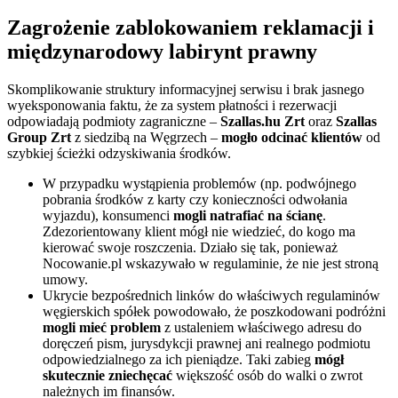
Zagrożenie zablokowaniem reklamacji i
międzynarodowy labirynt prawny
Skomplikowanie struktury informacyjnej serwisu i brak jasnego
wyeksponowania faktu, że za system płatności i rezerwacji
odpowiadają podmioty zagraniczne –
Szallas.hu Zrt
oraz
Szallas
Group Zrt
z siedzibą na Węgrzech –
mogło odcinać klientów
od
szybkiej ścieżki odzyskiwania środków.
W przypadku wystąpienia problemów (np. podwójnego
pobrania środków z karty czy konieczności odwołania
wyjazdu), konsumenci
mogli natrafiać na ścianę
.
Zdezorientowany klient mógł nie wiedzieć, do kogo ma
kierować swoje roszczenia. Działo się tak, ponieważ
Nocowanie.pl wskazywało w regulaminie, że nie jest stroną
umowy.
Ukrycie bezpośrednich linków do właściwych regulaminów
węgierskich spółek powodowało, że poszkodowani podróżni
mogli mieć problem
z ustaleniem właściwego adresu do
doręczeń pism, jurysdykcji prawnej ani realnego podmiotu
odpowiedzialnego za ich pieniądze. Taki zabieg
mógł
skutecznie zniechęcać
większość osób do walki o zwrot
należnych im finansów.