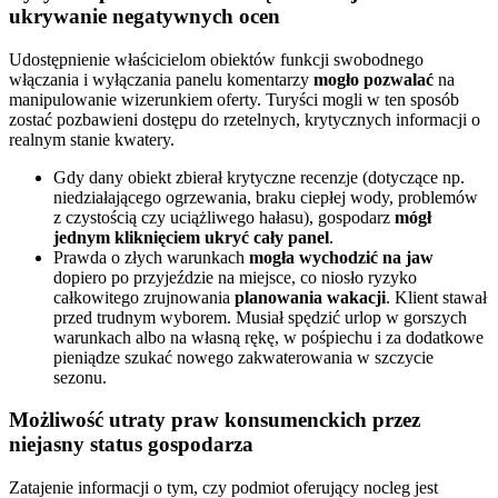
ukrywanie negatywnych ocen
Udostępnienie właścicielom obiektów funkcji swobodnego
włączania i wyłączania panelu komentarzy
mogło pozwalać
na
manipulowanie wizerunkiem oferty. Turyści mogli w ten sposób
zostać pozbawieni dostępu do rzetelnych, krytycznych informacji o
realnym stanie kwatery.
Gdy dany obiekt zbierał krytyczne recenzje (dotyczące np.
niedziałającego ogrzewania, braku ciepłej wody, problemów
z czystością czy uciążliwego hałasu), gospodarz
mógł
jednym kliknięciem ukryć cały panel
.
Prawda o złych warunkach
mogła wychodzić na jaw
dopiero po przyjeździe na miejsce, co niosło ryzyko
całkowitego zrujnowania
planowania wakacji
. Klient stawał
przed trudnym wyborem. Musiał spędzić urlop w gorszych
warunkach albo na własną rękę, w pośpiechu i za dodatkowe
pieniądze szukać nowego zakwaterowania w szczycie
sezonu.
Możliwość utraty praw konsumenckich przez
niejasny status gospodarza
Zatajenie informacji o tym, czy podmiot oferujący nocleg jest