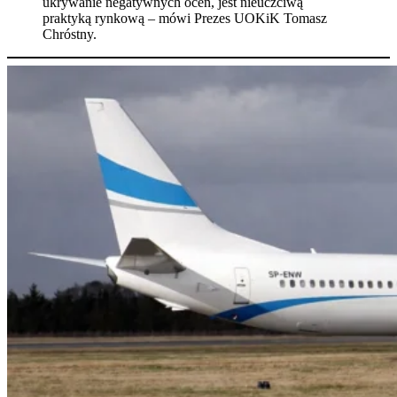
ukrywanie negatywnych ocen, jest nieuczciwą
praktyką rynkową – mówi Prezes UOKiK Tomasz
Chróstny.