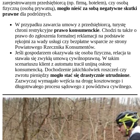
zarejestrowanym przedsiębiorcą (np. firmą, hotelem), czy osobą
fizyczną (osobą prywatną),
mogło nieść za sobą negatywne skutki
prawne
dla podróżnych.
W przypadku zawarcia umowy z przedsiębiorcą, turystę
chroni restrykcyjne
prawo konsumenckie
. Chodzi tu także o
prawo do zgłoszenia formalnej reklamacji na podstawie
rękojmi za wady usługi czy bezpłatne wsparcie ze strony
Powiatowego Rzecznika Konsumentów.
Jeśli gospodarzem okazywała się osoba fizyczna, relacja ta
stawała się zwykłą umową cywilnoprawną. W takim
scenariuszu klient z automatu tracił unijną osłonę
konsumencką. Dochodzenie jakichkolwiek roszczeń czy
zwrotu pieniędzy
mogło stać się drastycznie utrudnione
.
Zazwyczaj wymagało wejścia na drogę kosztownego i
długotrwałego procesu sądowego z powództwa cywilnego.