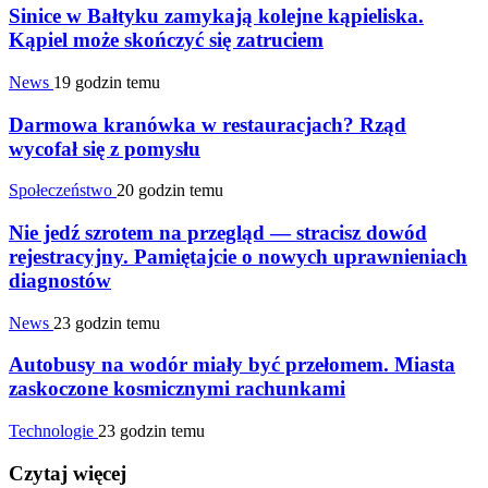
Sinice w Bałtyku zamykają kolejne kąpieliska.
Kąpiel może skończyć się zatruciem
News
19 godzin temu
Darmowa kranówka w restauracjach? Rząd
wycofał się z pomysłu
Społeczeństwo
20 godzin temu
Nie jedź szrotem na przegląd — stracisz dowód
rejestracyjny. Pamiętajcie o nowych uprawnieniach
diagnostów
News
23 godzin temu
Autobusy na wodór miały być przełomem. Miasta
zaskoczone kosmicznymi rachunkami
Technologie
23 godzin temu
Czytaj więcej