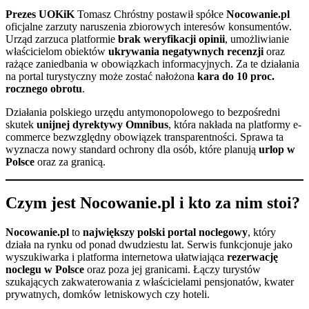
Prezes UOKiK
Tomasz Chróstny postawił spółce
Nocowanie.pl
oficjalne zarzuty naruszenia zbiorowych interesów konsumentów.
Urząd zarzuca platformie
brak weryfikacji opinii
, umożliwianie
właścicielom obiektów
ukrywania negatywnych recenzji
oraz
rażące zaniedbania w obowiązkach informacyjnych. Za te działania
na portal turystyczny może zostać nałożona
kara do 10 proc.
rocznego obrotu
.
Działania polskiego urzędu antymonopolowego to bezpośredni
skutek
unijnej dyrektywy Omnibus
, która nakłada na platformy e-
commerce bezwzględny obowiązek transparentności. Sprawa ta
wyznacza nowy standard ochrony dla osób, które planują
urlop w
Polsce
oraz za granicą.
Czym jest Nocowanie.pl i kto za nim stoi?
Nocowanie.pl
to
największy polski portal noclegowy
, który
działa na rynku od ponad dwudziestu lat. Serwis funkcjonuje jako
wyszukiwarka i platforma internetowa ułatwiająca
rezerwację
noclegu w Polsce
oraz poza jej granicami. Łączy turystów
szukających zakwaterowania z właścicielami pensjonatów, kwater
prywatnych, domków letniskowych czy hoteli.