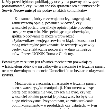
każdy przedsiębiorca publikujący oceny ma prawny obowiązek
poinformować, czy i w jaki sposób sprawdza ich autentyczność.
Serwis
Nocowanie.pl
nie podawał takich komunikatów.
– Konsument, który rezerwuje nocleg i sugeruje się
zamieszczoną opinią, powinien wiedzieć, czy
właściciel portalu weryfikuje opinie i jakie procedury
stosuje w tym celu. Nie spełniając tego obowiązku,
spółka Nocowanie.pl może wprowadzać
użytkowników swojego serwisu w błąd, a konsumenci
mogą mieć mylne przekonanie, że recenzje wystawiły
osoby, które faktycznie nocowały w danym miejscu –
mówi Prezes UOKiK Tomasz Chróstny.
Poważnym zarzutem jest również mechanizm pozwalający
właścicielom obiektów na całkowite wyłączanie i włączanie panelu
ocen w dowolnym momencie. Umożliwiało to bezkarne ukrywanie
krytyki.
– Możliwość wyłączania, a następnie włączania panelu
ocen stwarza ryzyko manipulacji. Konsument widząc
ofertę bez recenzji nie wie, czy ich nie było, czy też
właściciel obiektu przestał je pokazywać, bo były dla
niego niekorzystne. Przypominam, że zniekształcanie
opinii konsumentów o produktach czy usługach, w tym