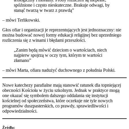
spóźnione i często nieskuteczne. Brakuje odwagi, by
stanąć twarzą w twarz z prawdą”
– mówi Terlikowski.
Głos ofiar i organizacji je reprezentujących jest jednoznaczny: nie
można budować nowej formy edukacji religijnej bez uprzedniego
rozliczenia się z winami i błędami przeszłości.
„Zanim będą mówić dzieciom o wartościach, niech
najpierw spojrzą w oczy tym, którym te wartości
złamano”
– mówi Marta, ofiara nadużyć duchownego z południa Polski.
Nowe katechezy parafialne mają stanowić ratunek dla topniejącej
obecności Kościoła w życiu szkolnym. Jednak w praktyce mogą
one okazać się symbolem dalszego oddalania się instytucji
kościelnej od społeczeństwa, które oczekuje nie tyle nowych
programów duszpasterskich, co prawdy, sprawiedliwości i
odpowiedzialności.
Źródła: