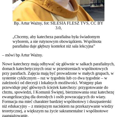
Bp. Artur Ważny, fot: SILESIA FLESZ TVS, CC BY
3.0,
„Chcemy, aby katecheza parafialna była świadomym
wyborem, a nie rutynowym obowiązkiem. Wspólnota
parafialna daje głębszy kontekst niż sala lekcyjna”
– mówi bp Artur Ważny.
Nowe katechezy mają odbywać się głównie w salkach parafialnych,
domach katechetycznych oraz w przestrzeniach wspólnotowych
przy parafiach. Zajęcia mają być prowadzone w małych grupach, w
systemie cyklicznym – raz w tygodniu lub co dwa tygodnie – w
zależności od diecezji i lokalnych możliwości. Wstępny plan
przewiduje pięć głównych ścieżek katechezy: przygotowanie do
chrztu, spowiedzi, I Komunii Świętej, bierzmowania oraz katechezę
ewangelizacyjną dla dorosłych i osób powracających do wiary.
Formacja ma mieć charakter bardziej wspólnotowy i duszpasterski
niż edukacyjny – z mniejszym naciskiem na przekazywanie wiedzy
teoretycznej, a większym na życie sakramentalne i wspólnotowe
zaangażowanie.