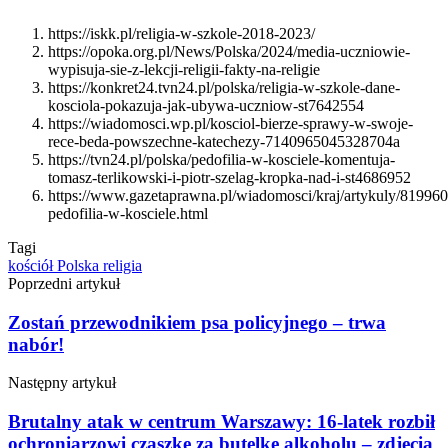
https://iskk.pl/religia-w-szkole-2018-2023/
https://opoka.org.pl/News/Polska/2024/media-uczniowie-
wypisuja-sie-z-lekcji-religii-fakty-na-religie
https://konkret24.tvn24.pl/polska/religia-w-szkole-dane-
kosciola-pokazuja-jak-ubywa-uczniow-st7642554
https://wiadomosci.wp.pl/kosciol-bierze-sprawy-w-swoje-
rece-beda-powszechne-katechezy-7140965045328704a
https://tvn24.pl/polska/pedofilia-w-kosciele-komentuja-
tomasz-terlikowski-i-piotr-szelag-kropka-nad-i-st4686952
https://www.gazetaprawna.pl/wiadomosci/kraj/artykuly/819960
pedofilia-w-kosciele.html
Tagi
kościół
Polska
religia
Poprzedni artykuł
Zostań przewodnikiem psa policyjnego – trwa
nabór!
Następny artykuł
Brutalny atak w centrum Warszawy: 16-latek rozbił
ochroniarzowi czaszkę za butelkę alkoholu – zdjęcia