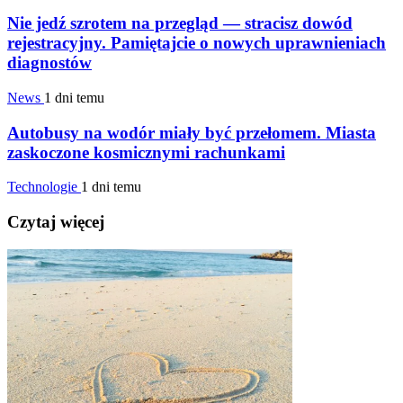
Nie jedź szrotem na przegląd — stracisz dowód
rejestracyjny. Pamiętajcie o nowych uprawnieniach
diagnostów
News
1 dni temu
Autobusy na wodór miały być przełomem. Miasta
zaskoczone kosmicznymi rachunkami
Technologie
1 dni temu
Czytaj więcej