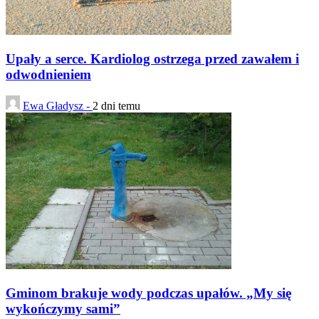
Upały a serce. Kardiolog ostrzega przed zawałem i
odwodnieniem
Ewa Gładysz -
2 dni temu
Gminom brakuje wody podczas upałów. „My się
wykończymy sami”