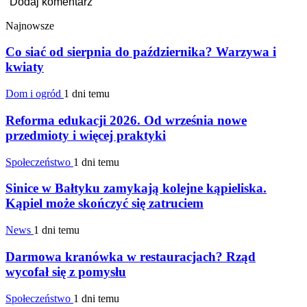
Najnowsze
Co siać od sierpnia do października? Warzywa i
kwiaty
Dom i ogród
1 dni temu
Reforma edukacji 2026. Od września nowe
przedmioty i więcej praktyki
Społeczeństwo
1 dni temu
Sinice w Bałtyku zamykają kolejne kąpieliska.
Kąpiel może skończyć się zatruciem
News
1 dni temu
Darmowa kranówka w restauracjach? Rząd
wycofał się z pomysłu
Społeczeństwo
1 dni temu