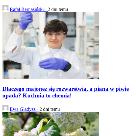
Rafał Bernasiński -
2 dni temu
Dlaczego majonez się rozwarstwia, a piana w piwie
opada? Kuchnia to chemia!
Ewa Gładysz -
2 dni temu