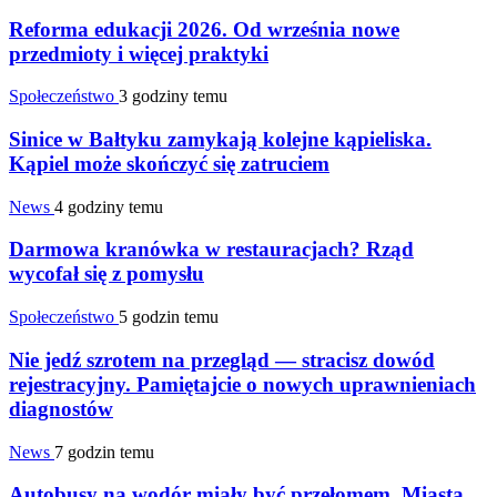
Reforma edukacji 2026. Od września nowe
przedmioty i więcej praktyki
Społeczeństwo
3 godziny temu
Sinice w Bałtyku zamykają kolejne kąpieliska.
Kąpiel może skończyć się zatruciem
News
4 godziny temu
Darmowa kranówka w restauracjach? Rząd
wycofał się z pomysłu
Społeczeństwo
5 godzin temu
Nie jedź szrotem na przegląd — stracisz dowód
rejestracyjny. Pamiętajcie o nowych uprawnieniach
diagnostów
News
7 godzin temu
Autobusy na wodór miały być przełomem. Miasta