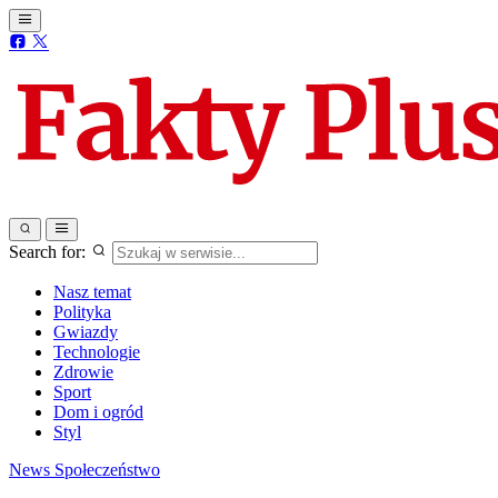
Search for:
Nasz temat
Polityka
Gwiazdy
Technologie
Zdrowie
Sport
Dom i ogród
Styl
News
Społeczeństwo