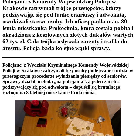
Policjanci z Komendy Wojewódzkiej Policji w
Krakowie zatrzymali trójkę przestępców, którzy
podszywając się pod funkcjonariuszy i adwokata,
oszukiwali starsze osoby. Ich ofiarą padła m.in. 80-
letnia mieszkanka Prokocimia, która została pobita i
okradziona z kosztownych złotych dukatów wartych
62 tys. zł. Cała trójka usłyszała zarzuty i trafiła do
aresztu. Policja bada kolejne wątki sprawy.
Policjanci z Wydziału Kryminalnego Komendy Wojewódzkiej
Policji w Krakowie zatrzymali trzy osoby podejrzane o udział w
przestępczym procederze wyłudzania pieniędzy od seniorów.
Sprawcy działali metodą „na policjanta”, a jeden z nich –
podszywający się pod adwokata – dopuścił się brutalnego
rozboju na 80-letniej mieszkance Prokocimia.