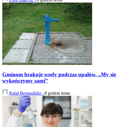
Gminom brakuje wody podczas upałów. „My się
wykończymy sami”
Rafał Bernasiński -
8 godzin temu