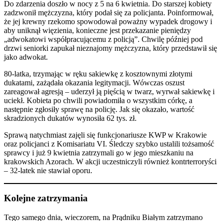
Do zdarzenia doszło w nocy z 5 na 6 kwietnia. Do starszej kobiety
zadzwonił mężczyzna, który podał się za policjanta. Poinformował,
że jej krewny rzekomo spowodował poważny wypadek drogowy i
aby uniknął więzienia, konieczne jest przekazanie pieniędzy
„adwokatowi współpracującemu z policją”. Chwilę później pod
drzwi seniorki zapukał nieznajomy mężczyzna, który przedstawił się
jako adwokat.
80-latka, trzymając w ręku sakiewkę z kosztownymi złotymi
dukatami, zażądała okazania legitymacji. Wówczas oszust
zareagował agresją – uderzył ją pięścią w twarz, wyrwał sakiewkę i
uciekł. Kobieta po chwili powiadomiła o wszystkim córkę, a
następnie zgłosiły sprawę na policję. Jak się okazało, wartość
skradzionych dukatów wynosiła 62 tys. zł.
Sprawą natychmiast zajęli się funkcjonariusze KWP w Krakowie
oraz policjanci z Komisariatu VI. Śledczy szybko ustalili tożsamość
sprawcy i już 9 kwietnia zatrzymali go w jego mieszkaniu na
krakowskich Azorach. W akcji uczestniczyli również kontrterroryści
– 32-latek nie stawiał oporu.
Kolejne zatrzymania
Tego samego dnia, wieczorem, na Prądniku Białym zatrzymano