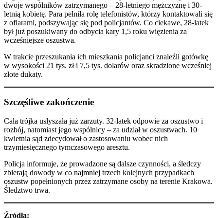
dwoje wspólników zatrzymanego – 28-letniego mężczyznę i 30-
letnią kobietę. Para pełniła rolę telefonistów, którzy kontaktowali się
z ofiarami, podszywając się pod policjantów. Co ciekawe, 28-latek
był już poszukiwany do odbycia kary 1,5 roku więzienia za
wcześniejsze oszustwa.
W trakcie przeszukania ich mieszkania policjanci znaleźli gotówkę
w wysokości 21 tys. zł i 7,5 tys. dolarów oraz skradzione wcześniej
złote dukaty.
Szczęśliwe zakończenie
Cała trójka usłyszała już zarzuty. 32-latek odpowie za oszustwo i
rozbój, natomiast jego wspólnicy – za udział w oszustwach. 10
kwietnia sąd zdecydował o zastosowaniu wobec nich
trzymiesięcznego tymczasowego aresztu.
Policja informuje, że prowadzone są dalsze czynności, a śledczy
zbierają dowody w co najmniej trzech kolejnych przypadkach
oszustw popełnionych przez zatrzymane osoby na terenie Krakowa.
Śledztwo trwa.
Źródła: