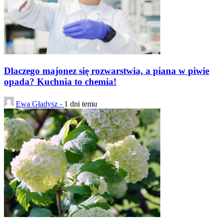
Dlaczego majonez się rozwarstwia, a piana w piwie
opada? Kuchnia to chemia!
Ewa Gładysz -
1 dni temu