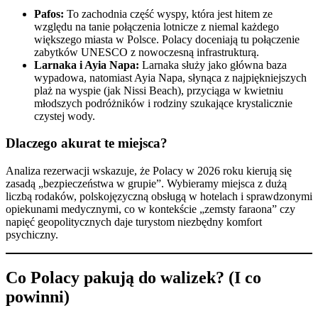
Pafos:
To zachodnia część wyspy, która jest hitem ze
względu na tanie połączenia lotnicze z niemal każdego
większego miasta w Polsce. Polacy doceniają tu połączenie
zabytków UNESCO z nowoczesną infrastrukturą.
Larnaka i Ayia Napa:
Larnaka służy jako główna baza
wypadowa, natomiast Ayia Napa, słynąca z najpiękniejszych
plaż na wyspie (jak Nissi Beach), przyciąga w kwietniu
młodszych podróżników i rodziny szukające krystalicznie
czystej wody.
Dlaczego akurat te miejsca?
Analiza rezerwacji wskazuje, że Polacy w 2026 roku kierują się
zasadą „bezpieczeństwa w grupie”. Wybieramy miejsca z dużą
liczbą rodaków, polskojęzyczną obsługą w hotelach i sprawdzonymi
opiekunami medycznymi, co w kontekście „zemsty faraona” czy
napięć geopolitycznych daje turystom niezbędny komfort
psychiczny.
Co Polacy pakują do walizek? (I co
powinni)