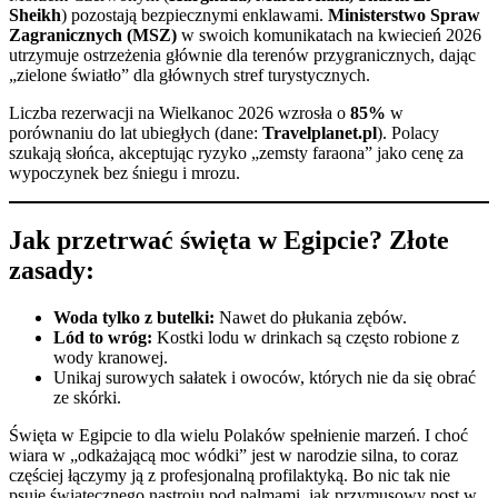
Sheikh
) pozostają bezpiecznymi enklawami.
Ministerstwo Spraw
Zagranicznych (MSZ)
w swoich komunikatach na kwiecień 2026
utrzymuje ostrzeżenia głównie dla terenów przygranicznych, dając
„zielone światło” dla głównych stref turystycznych.
Liczba rezerwacji na Wielkanoc 2026 wzrosła o
85%
w
porównaniu do lat ubiegłych (dane:
Travelplanet.pl
). Polacy
szukają słońca, akceptując ryzyko „zemsty faraona” jako cenę za
wypoczynek bez śniegu i mrozu.
Jak przetrwać święta w Egipcie? Złote
zasady:
Woda tylko z butelki:
Nawet do płukania zębów.
Lód to wróg:
Kostki lodu w drinkach są często robione z
wody kranowej.
Unikaj surowych sałatek i owoców, których nie da się obrać
ze skórki.
Święta w Egipcie to dla wielu Polaków spełnienie marzeń. I choć
wiara w „odkażającą moc wódki” jest w narodzie silna, to coraz
częściej łączymy ją z profesjonalną profilaktyką. Bo nic tak nie
psuje świątecznego nastroju pod palmami, jak przymusowy post w