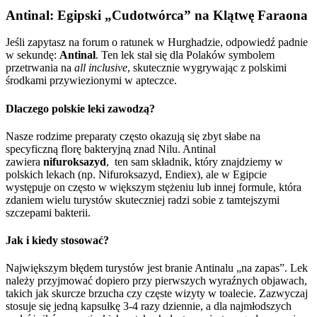
Antinal: Egipski „Cudotwórca” na Klątwę Faraona
Jeśli zapytasz na forum o ratunek w Hurghadzie, odpowiedź padnie
w sekundę:
Antinal
. Ten lek stał się dla Polaków symbolem
przetrwania na
all inclusive
, skutecznie wygrywając z polskimi
środkami przywiezionymi w apteczce.
Dlaczego polskie leki zawodzą?
Nasze rodzime preparaty często okazują się zbyt słabe na
specyficzną florę bakteryjną znad Nilu. Antinal
zawiera
nifuroksazyd
, ten sam składnik, który znajdziemy w
polskich lekach (np. Nifuroksazyd, Endiex), ale w Egipcie
występuje on często w większym stężeniu lub innej formule, która
zdaniem wielu turystów skuteczniej radzi sobie z tamtejszymi
szczepami bakterii.
Jak i kiedy stosować?
Największym błędem turystów jest branie Antinalu „na zapas”. Lek
należy przyjmować dopiero przy pierwszych wyraźnych objawach,
takich jak skurcze brzucha czy częste wizyty w toalecie. Zazwyczaj
stosuje się jedną kapsułkę 3-4 razy dziennie, a dla najmłodszych