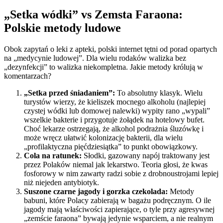
„Setka wódki” vs Zemsta Faraona:
Polskie metody ludowe
Obok zapytań o leki z apteki, polski internet tętni od porad opartych
na „medycynie ludowej”. Dla wielu rodaków walizka bez
„dezynfekcji” to walizka niekompletna. Jakie metody królują w
komentarzach?
„Setka przed śniadaniem”:
To absolutny klasyk. Wielu
turystów wierzy, że kieliszek mocnego alkoholu (najlepiej
czystej wódki lub domowej nalewki) wypity rano „wypali”
wszelkie bakterie i przygotuje żołądek na hotelowy bufet.
Choć lekarze ostrzegają, że alkohol podrażnia śluzówkę i
może wręcz ułatwić kolonizację bakterii, dla wielu
„profilaktyczna pięćdziesiątka” to punkt obowiązkowy.
Cola na ratunek:
Słodki, gazowany napój traktowany jest
przez Polaków niemal jak lekarstwo. Teoria głosi, że kwas
fosforowy w nim zawarty radzi sobie z drobnoustrojami lepiej
niż niejeden antybiotyk.
Suszone czarne jagody i gorzka czekolada:
Metody
babuni, które Polacy zabierają w bagażu podręcznym. O ile
jagody mają właściwości zapierające, o tyle przy agresywnej
„zemście faraona” bywają jedynie wsparciem, a nie realnym