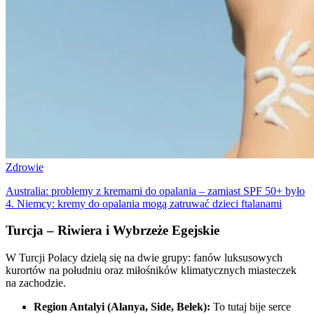
Zdrowie
Australia: problemy z kremami do opalania – zamiast SPF 50+ było
4. Niemcy: kremy do opalania mogą zatruwać dzieci ftalanami
Turcja – Riwiera i Wybrzeże Egejskie
W Turcji Polacy dzielą się na dwie grupy: fanów luksusowych
kurortów na południu oraz miłośników klimatycznych miasteczek
na zachodzie.
Region Antalyi (Alanya, Side, Belek):
To tutaj bije serce