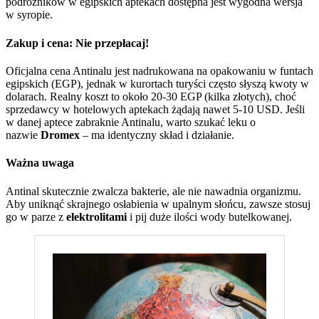
podróżników w egipskich aptekach dostępna jest wygodna wersja
w syropie.
Zakup i cena: Nie przepłacaj!
Oficjalna cena Antinalu jest nadrukowana na opakowaniu w funtach
egipskich (EGP), jednak w kurortach turyści często słyszą kwoty w
dolarach. Realny koszt to około 20-30 EGP (kilka złotych), choć
sprzedawcy w hotelowych aptekach żądają nawet 5-10 USD. Jeśli
w danej aptece zabraknie Antinalu, warto szukać leku o
nazwie
Dromex
– ma identyczny skład i działanie.
Ważna uwaga
Antinal skutecznie zwalcza bakterie, ale nie nawadnia organizmu.
Aby uniknąć skrajnego osłabienia w upalnym słońcu, zawsze stosuj
go w parze z
elektrolitami
i pij duże ilości wody butelkowanej.