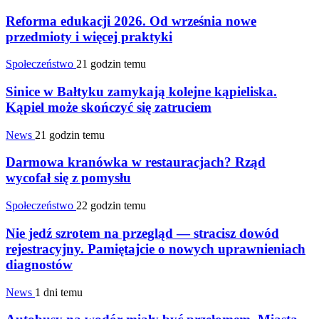
Reforma edukacji 2026. Od września nowe
przedmioty i więcej praktyki
Społeczeństwo
21 godzin temu
Sinice w Bałtyku zamykają kolejne kąpieliska.
Kąpiel może skończyć się zatruciem
News
21 godzin temu
Darmowa kranówka w restauracjach? Rząd
wycofał się z pomysłu
Społeczeństwo
22 godzin temu
Nie jedź szrotem na przegląd — stracisz dowód
rejestracyjny. Pamiętajcie o nowych uprawnieniach
diagnostów
News
1 dni temu