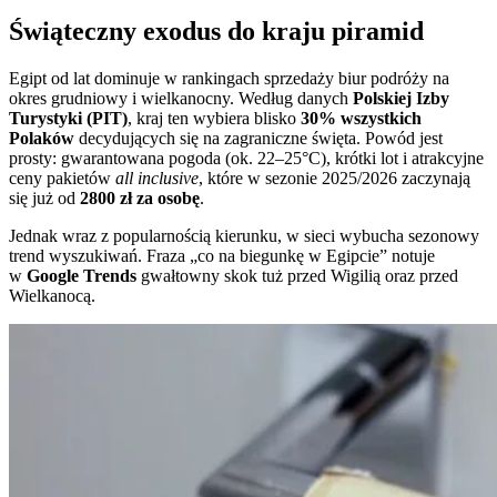
Świąteczny exodus do kraju piramid
Egipt od lat dominuje w rankingach sprzedaży biur podróży na
okres grudniowy i wielkanocny. Według danych
Polskiej Izby
Turystyki (PIT)
, kraj ten wybiera blisko
30% wszystkich
Polaków
decydujących się na zagraniczne święta. Powód jest
prosty: gwarantowana pogoda (ok. 22–25°C), krótki lot i atrakcyjne
ceny pakietów
all inclusive
, które w sezonie 2025/2026 zaczynają
się już od
2800 zł za osobę
.
Jednak wraz z popularnością kierunku, w sieci wybucha sezonowy
trend wyszukiwań. Fraza „co na biegunkę w Egipcie” notuje
w
Google Trends
gwałtowny skok tuż przed Wigilią oraz przed
Wielkanocą.