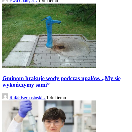
Ewa Gładysz -
1 dni temu
Gminom brakuje wody podczas upałów. „My się
wykończymy sami”
Rafał Bernasiński -
1 dni temu