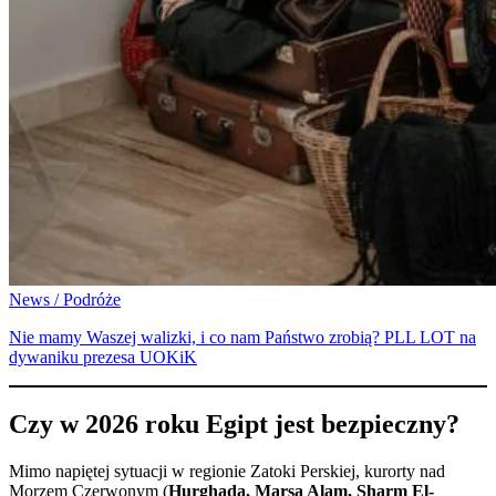
News / Podróże
Nie mamy Waszej walizki, i co nam Państwo zrobią? PLL LOT na
dywaniku prezesa UOKiK
Czy w 2026 roku Egipt jest bezpieczny?
Mimo napiętej sytuacji w regionie Zatoki Perskiej, kurorty nad
Morzem Czerwonym (
Hurghada, Marsa Alam, Sharm El-