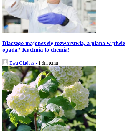
Dlaczego majonez się rozwarstwia, a piana w piwie
opada? Kuchnia to chemia!
Ewa Gładysz -
1 dni temu