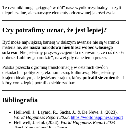
Te czynniki mogą „ciągnąć w dół” nasz wynik rezydualny – czyli
niepoliczalne, ale znaczące elementy odczuwanej jakości życia.
Czy potrafimy uznać, że jest lepiej?
Być może największą barierą w dalszym awansie nie są warunki
materialne, ale
nasza narodowa nieufność wobec własnego
sukcesu
. Nie jesteśmy przyzwyczajeni do uznawania, że coś działa
dobrze. Lubimy „marudzić”, nawet gdy dane temu przeczą.
Polska przeszła ogromną transformację w ostatnich dwóch
dekadach – polityczną, ekonomiczną, kulturową. Nie jesteśmy
krajem idealnym, ale jesteśmy krajem, który
potrafił się zmienić
– i
który coraz lepiej potrafi o siebie zadbać.
Bibliografia
Helliwell, J., Layard, R., Sachs, J., & De Neve, J. (2023).
World Happiness Report 2023
.
https://worldhappiness.report
Helliwell, J. et al. (2024).
World Happiness Report 2024:
Trust, Support and Resilience
.