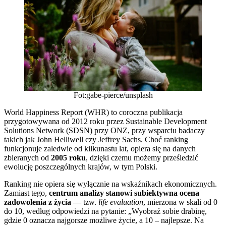
Fot:gabe-pierce/unsplash
World Happiness Report (WHR) to coroczna publikacja
przygotowywana od 2012 roku przez Sustainable Development
Solutions Network (SDSN) przy ONZ, przy wsparciu badaczy
takich jak John Helliwell czy Jeffrey Sachs. Choć ranking
funkcjonuje zaledwie od kilkunastu lat, opiera się na danych
zbieranych od
2005 roku
, dzięki czemu możemy prześledzić
ewolucję poszczególnych krajów, w tym Polski.
Ranking nie opiera się wyłącznie na wskaźnikach ekonomicznych.
Zamiast tego,
centrum analizy stanowi subiektywna ocena
zadowolenia z życia
— tzw.
life evaluation
, mierzona w skali od 0
do 10, według odpowiedzi na pytanie: „Wyobraź sobie drabinę,
gdzie 0 oznacza najgorsze możliwe życie, a 10 – najlepsze. Na