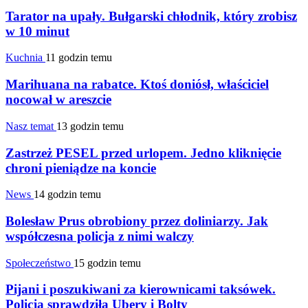
Tarator na upały. Bułgarski chłodnik, który zrobisz
w 10 minut
Kuchnia
11 godzin temu
Marihuana na rabatce. Ktoś doniósł, właściciel
nocował w areszcie
Nasz temat
13 godzin temu
Zastrzeż PESEL przed urlopem. Jedno kliknięcie
chroni pieniądze na koncie
News
14 godzin temu
Bolesław Prus obrobiony przez doliniarzy. Jak
współczesna policja z nimi walczy
Społeczeństwo
15 godzin temu
Pijani i poszukiwani za kierownicami taksówek.
Policja sprawdziła Ubery i Bolty