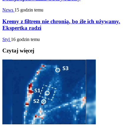
News
15 godzin temu
Kremy z filtrem nie chronią, bo źle ich używamy.
Ekspertka radzi
Styl
16 godzin temu
Czytaj więcej