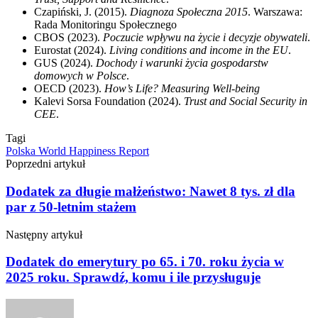
Czapiński, J. (2015).
Diagnoza Społeczna 2015
. Warszawa:
Rada Monitoringu Społecznego
CBOS (2023).
Poczucie wpływu na życie i decyzje obywateli
.
Eurostat (2024).
Living conditions and income in the EU
.
GUS (2024).
Dochody i warunki życia gospodarstw
domowych w Polsce
.
OECD (2023).
How’s Life? Measuring Well-being
Kalevi Sorsa Foundation (2024).
Trust and Social Security in
CEE
.
Tagi
Polska
World Happiness Report
Poprzedni artykuł
Dodatek za długie małżeństwo: Nawet 8 tys. zł dla
par z 50-letnim stażem
Następny artykuł
Dodatek do emerytury po 65. i 70. roku życia w
2025 roku. Sprawdź, komu i ile przysługuje