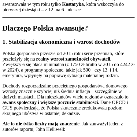
awansowała w tym roku tylko
Kostaryka
, która wskoczyła do
pierwszej dziesiątki – z 12. na 6. miejsce.
Dlaczego Polska awansuje?
1.
Stabilizacja ekonomiczna i wzrost dochodów
Polska gospodarka przeszła od 2015 roku serię przemian, które
przełożyły się na
realny wzrost zamożności obywateli
.
Zwiększyła się płaca minimalna (z 1750 zł brutto w 2015 do 4242 zł
w 2024), a programy społeczne, takie jak 500+ czy 13. i 14.
emerytura, wpłynęły na poprawę sytuacji materialnej rodzin.
Dochody rozporządzalne przeciętnego gospodarstwa domowego
wzrosły znacznie szybciej niż średnia inflacja – szczególnie w
dużych miastach. Dla mieszkańców wielu regionów oznaczało to
awans społeczny i większe poczucie stabilności
. Dane OECD i
GUS potwierdzają, że Polska skutecznie zredukowała poziom
skrajnego ubóstwa w ostatniej dekadzie.
Ale to nie tylko liczby mają znaczenie
. Jak zauważył jeden z
autorów raportu, John Helliwell: