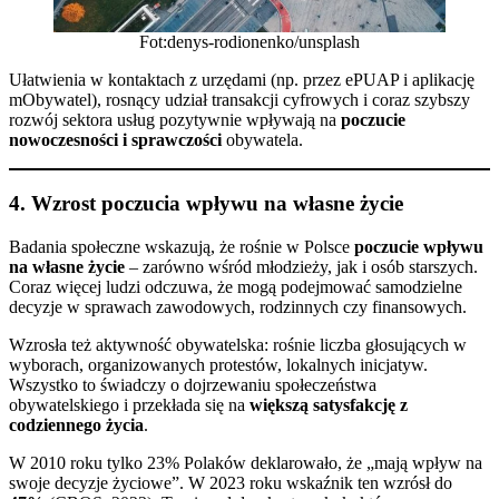
Fot:denys-rodionenko/unsplash
Ułatwienia w kontaktach z urzędami (np. przez ePUAP i aplikację
mObywatel), rosnący udział transakcji cyfrowych i coraz szybszy
rozwój sektora usług pozytywnie wpływają na
poczucie
nowoczesności i sprawczości
obywatela.
4.
Wzrost poczucia wpływu na własne życie
Badania społeczne wskazują, że rośnie w Polsce
poczucie wpływu
na własne życie
– zarówno wśród młodzieży, jak i osób starszych.
Coraz więcej ludzi odczuwa, że mogą podejmować samodzielne
decyzje w sprawach zawodowych, rodzinnych czy finansowych.
Wzrosła też aktywność obywatelska: rośnie liczba głosujących w
wyborach, organizowanych protestów, lokalnych inicjatyw.
Wszystko to świadczy o dojrzewaniu społeczeństwa
obywatelskiego i przekłada się na
większą satysfakcję z
codziennego życia
.
W 2010 roku tylko 23% Polaków deklarowało, że „mają wpływ na
swoje decyzje życiowe”. W 2023 roku wskaźnik ten wzrósł do