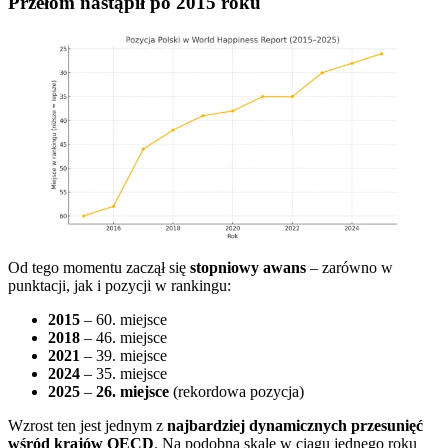
Przełom nastąpił po 2015 roku
Od tego momentu zaczął się
stopniowy awans
– zarówno w
punktacji, jak i pozycji w rankingu:
2015
– 60. miejsce
2018
– 46. miejsce
2021
– 39. miejsce
2024
– 35. miejsce
2025
–
26. miejsce
(rekordowa pozycja)
Wzrost ten jest jednym z
najbardziej dynamicznych przesunięć
wśród krajów OECD
. Na podobną skalę w ciągu jednego roku