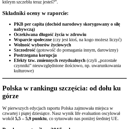
którym szczeblu teraz jesteś?”.
Składniki oceny w raporcie:
PKB per capita (dochód narodowy skorygowany o siłę
nabywczą)
Oczekiwana długość życia w zdrowiu
Wsparcie społeczne
(czy jest ktoś, na kogo możesz liczyć)
Wolność wyborów życiowych
Szczodrość
(gotowość do pomagania innym, darowizny)
Postrzegana korupcja
Efekty tzw. zmiennych rezydualnych
(czyli „pozostałe
czynniki” nieuwzględnione ilościowo, np. uwarunkowania
kulturowe)
Polska w rankingu szczęścia: od dołu ku
górze
W pierwszych edycjach raportu Polska zajmowała miejsca w
czwartej i piątej dziesiątce. Nasz wynik life evaluation oscylował
wokół
5,5 – 5,9 punktu
, co sytuowało nas poniżej średniej UE.