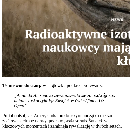
Tennisworldusa.org
w nagłówku podkreśliło rewanż:
„Amanda Anisimova zrewanżowała się za podwójnego
bajgla, zaskoczyła Igę Świątek w ćwierćfinale US
Open”
.
Portal opisał, jak Amerykanka po słabszym początku meczu
zachowała zimne nerwy, przełamywała serwis Świątek w
kluczowych momentach i zamknęła rywalizację w dwóch setach.