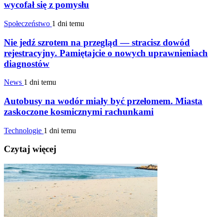
wycofał się z pomysłu
Społeczeństwo
1 dni temu
Nie jedź szrotem na przegląd — stracisz dowód
rejestracyjny. Pamiętajcie o nowych uprawnieniach
diagnostów
News
1 dni temu
Autobusy na wodór miały być przełomem. Miasta
zaskoczone kosmicznymi rachunkami
Technologie
1 dni temu
Czytaj więcej