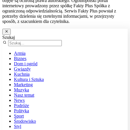
objęte są ochroną prawa autorskiego. Ogólnopolski portal
internetowy prowadzony przez spółkę Fakty Plus Spółka z
ograniczoną odpowiedzialnością. Serwis Fakty Plus powstał z
potrzeby dzielenia się rzetelnymi informacjami, w przejrzysty
sposób, z szacunkiem dla czytelnika.
Szukaj
Armia
Biznes
Dom i ogród
Gwiazdy
Kuchnia
Kultura i Sztuka
Marketing
Muzyka
Nasz temat
News
Podróże
Polityka
Sport
Środowisko
Styl