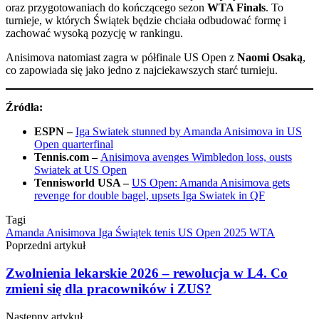
oraz przygotowaniach do kończącego sezon
WTA Finals
. To
turnieje, w których Świątek będzie chciała odbudować formę i
zachować wysoką pozycję w rankingu.
Anisimova natomiast zagra w półfinale US Open z
Naomi Osaką
,
co zapowiada się jako jedno z najciekawszych starć turnieju.
Źródła:
ESPN –
Iga Swiatek stunned by Amanda Anisimova in US
Open quarterfinal
Tennis.com –
Anisimova avenges Wimbledon loss, ousts
Swiatek at US Open
Tennisworld USA –
US Open: Amanda Anisimova gets
revenge for double bagel, upsets Iga Swiatek in QF
Tagi
Amanda Anisimova
Iga Świątek
tenis
US Open 2025
WTA
Poprzedni artykuł
Zwolnienia lekarskie 2026 – rewolucja w L4. Co
zmieni się dla pracowników i ZUS?
Następny artykuł