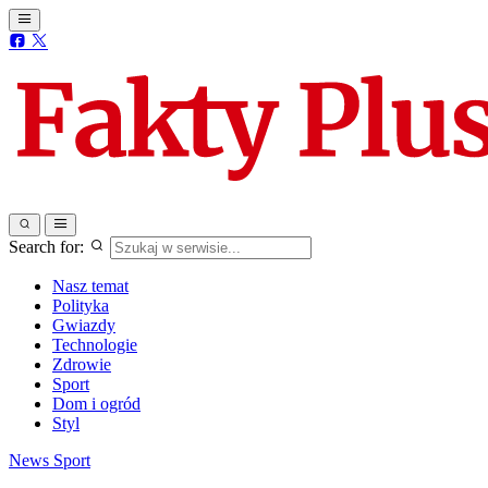
Search for:
Nasz temat
Polityka
Gwiazdy
Technologie
Zdrowie
Sport
Dom i ogród
Styl
News
Sport