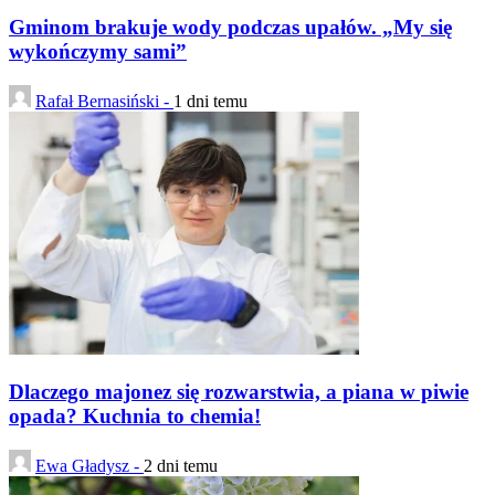
Gminom brakuje wody podczas upałów. „My się
wykończymy sami”
Rafał Bernasiński -
1 dni temu
Dlaczego majonez się rozwarstwia, a piana w piwie
opada? Kuchnia to chemia!
Ewa Gładysz -
2 dni temu