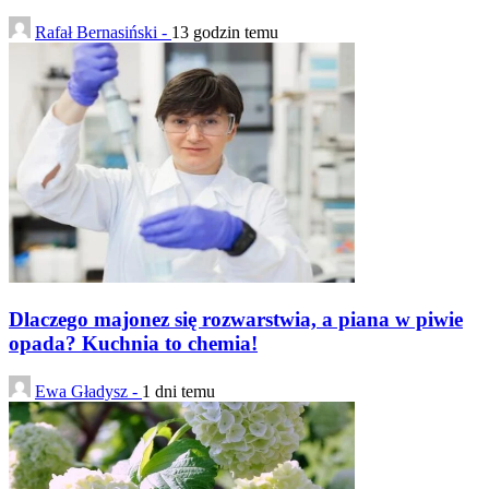
Rafał Bernasiński -
13 godzin temu
Dlaczego majonez się rozwarstwia, a piana w piwie
opada? Kuchnia to chemia!
Ewa Gładysz -
1 dni temu