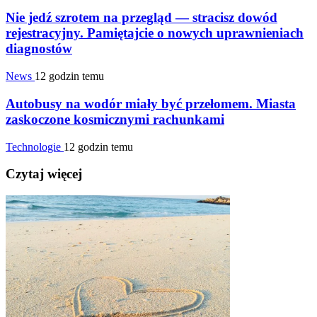
Nie jedź szrotem na przegląd — stracisz dowód
rejestracyjny. Pamiętajcie o nowych uprawnieniach
diagnostów
News
12 godzin temu
Autobusy na wodór miały być przełomem. Miasta
zaskoczone kosmicznymi rachunkami
Technologie
12 godzin temu
Czytaj więcej