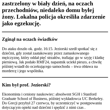
zastrzelony w biały dzień, na oczach
przechodniów, niedaleko domu byłej
żony. Lokalna policja określiła zdarzenie
jako egzekucję.
Zginął na oczach świadków
Do ataku doszło ok. godz. 16:15. Jeziorski szedł spotkać się z
dziećmi, gdy został zaatakowany przez zamaskowanego
mężczyznę, który oddał pięć strzałów, trafiając go w szyję i klatkę
piersiową. Jak podało RMF24, napastnik uciekł pieszo, a chwilę
później wsiadł do oczekującego samochodu – trwa obława na
mordercę i jego wspólnika.
Kim był prof. Jeziorski?
Ekonomista i ceniony naukowiec: absolwent SGH i Stanford
Graduate School of Business, później wykładowca UC Berkeley.
Do Grecji przybył 27 czerwca, by uczestniczyć w postępowaniu
dotyczącym opieki nad dziećmi i spędzić z nimi czas .