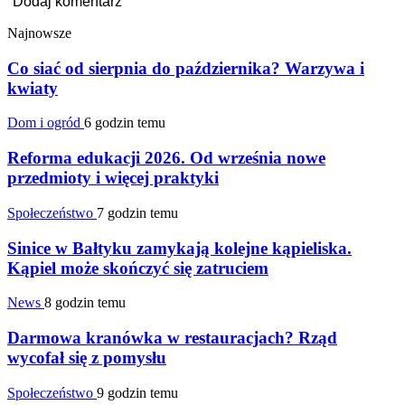
Najnowsze
Co siać od sierpnia do października? Warzywa i
kwiaty
Dom i ogród
6 godzin temu
Reforma edukacji 2026. Od września nowe
przedmioty i więcej praktyki
Społeczeństwo
7 godzin temu
Sinice w Bałtyku zamykają kolejne kąpieliska.
Kąpiel może skończyć się zatruciem
News
8 godzin temu
Darmowa kranówka w restauracjach? Rząd
wycofał się z pomysłu
Społeczeństwo
9 godzin temu