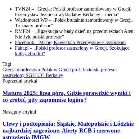
TVN24 – „Grecja: Polski profesor zamordowany w Grecji.
Przemysław Jeziorski wykładał w Berkeley – media”
Wiadomości WP – „Polak brutalnie zamordowany w Grecji.
To znany profesor”
RMF24 – „Egzekucja w biały dzień na przedmieściach Aten.
Nie żyje polski profesor”
Facebook – Maciej Kawecki o Przemysławie Jeziorskim
Fakt.pl – „Polski profesor zastrzelony w Grecji. Szokujące
kulisy zbrodni”
Tagi
Grecja
morderstwo
Polak w Grecji
prof. Jeziorski
profesor
zastrzelony
SGH
UC Berkeley
Poprzedni artykuł
Matura 2025: licea górą. Gdzie sprawdzić wyniki i
co zrobić, gdy zapomnisz loginu?
Następny artykuł
Ulewy i podtopienia: Śląskie, Małopolskie i Łódzkie
najbardziej zagrożone. Alerty RCB i czerwone
ostrzeżenia IMGW