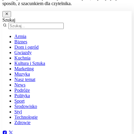
sposób, z szacunkiem dla czytelnika.
Szukaj
Armia
Biznes
Dom i ogród
Gwiazdy
Kuchnia
Kultura i Sztuka
Marketing
Muzyka
Nasz temat
News
Podróże
Polityka
Sport
Środowisko
Styl
Technologie
Zdrowie