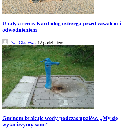
Upały a serce. Kardiolog ostrzega przed zawałem i
odwodnieniem
Ewa Gładysz -
12 godzin temu
Gminom brakuje wody podczas upałów. „My się
wykończymy sami”