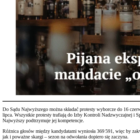
Do Sądu Najwyższego można składać protesty wyborcze do 16 czerw
lipca. Wszystkie protesty trafiają do Izby Kontroli Nadzwyczajnej i 
Najwyższy podtrzymuje jej kompetencje.
Różnica głosów między kandydatami wyniosła 369 591, więc by zakw
jak i poważne skargi – sezon na odwołania dopiero się zaczyna.