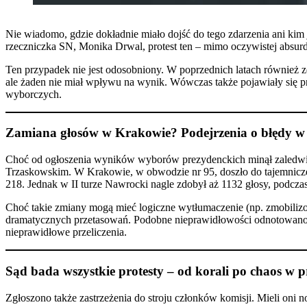
Nie wiadomo, gdzie dokładnie miało dojść do tego zdarzenia ani kim 
rzeczniczka SN, Monika Drwal, protest ten – mimo oczywistej absurda
Ten przypadek nie jest odosobniony. W poprzednich latach również z
ale żaden nie miał wpływu na wynik. Wówczas także pojawiały się p
wyborczych.
Zamiana głosów w Krakowie? Podejrzenia o błędy w
Choć od ogłoszenia wyników wyborów prezydenckich minął zaledwie 
Trzaskowskim. W Krakowie, w obwodzie nr 95, doszło do tajemniczeg
218. Jednak w II turze Nawrocki nagle zdobył aż 1132 głosy, podcza
Choć takie zmiany mogą mieć logiczne wytłumaczenie (np. zmobilizow
dramatycznych przetasowań. Podobne nieprawidłowości odnotowano 
nieprawidłowe przeliczenia.
Sąd bada wszystkie protesty – od korali po chaos w 
Zgłoszono także zastrzeżenia do stroju członków komisji. Mieli oni