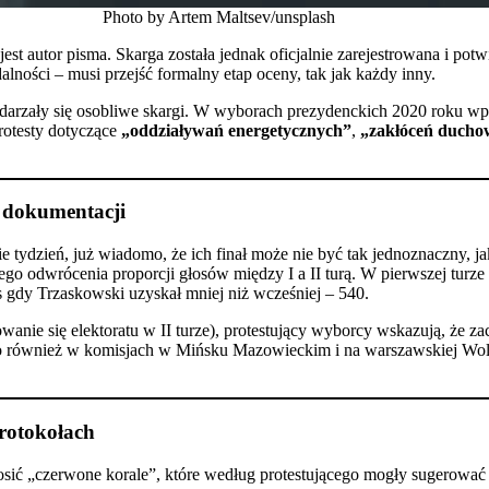
Photo by Artem Maltsev/unsplash
jest autor pisma. Skarga została jednak oficjalnie zarejestrowana i 
lności – musi przejść formalny etap oceny, tak jak każdy inny.
darzały się osobliwe skargi. W wyborach prezydenckich 2020 roku wpły
rotesty dotyczące
„oddziaływań energetycznych”
,
„zakłóceń ducho
 dokumentacji
tydzień, już wiadomo, że ich finał może nie być tak jednoznaczny, 
o odwrócenia proporcji głosów między I a II turą. W pierwszej turze
s gdy Trzaskowski uzyskał mniej niż wcześniej – 540.
anie się elektoratu w II turze), protestujący wyborcy wskazują, że z
również w komisjach w Mińsku Mazowieckim i na warszawskiej Woli.
protokołach
 nosić „czerwone korale”, które według protestującego mogły sugerow