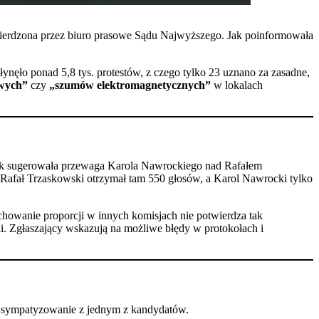
potwierdzona przez biuro prasowe Sądu Najwyższego. Jak poinformowała
nęło ponad 5,8 tys. protestów, z czego tylko 23 uznano za zasadne,
wych”
czy
„szumów elektromagnetycznych”
w lokalach
jak sugerowała przewaga Karola Nawrockiego nad Rafałem
 Rafał Trzaskowski otrzymał tam 550 głosów, a Karol Nawrocki tylko
achowanie proporcji w innych komisjach nie potwierdza tak
 Zgłaszający wskazują na możliwe błędy w protokołach i
ać sympatyzowanie z jednym z kandydatów.