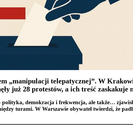
em „manipulacji telepatycznej”. W Krakowi
y już 28 protestów, a ich treść zaskakuje 
o polityka, demokracja i frekwencja, ale także… zjawi
między turami. W Warszawie obywatel twierdzi, że padł