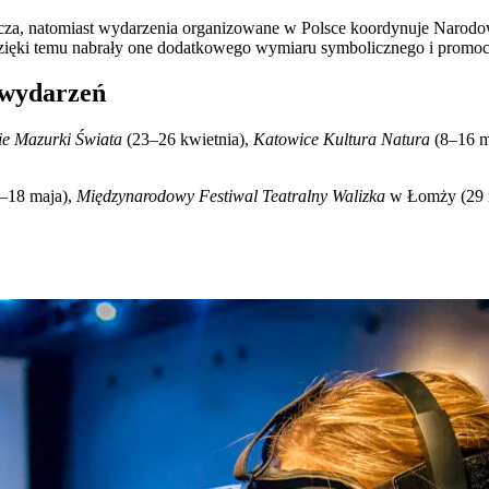
cza, natomiast wydarzenia organizowane w Polsce koordynuje Narodo
– dzięki temu nabrały one dodatkowego wymiaru symbolicznego i promo
d wydarzeń
ie Mazurki Świata
(23–26 kwietnia),
Katowice Kultura Natura
(8–16 m
–18 maja),
Międzynarodowy Festiwal Teatralny Walizka
w Łomży (29 m