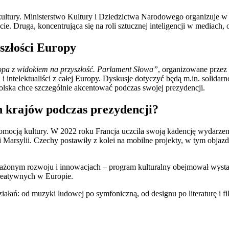
ultury. Ministerstwo Kultury i Dziedzictwa Narodowego organizuje w t
e. Druga, koncentrująca się na roli sztucznej inteligencji w mediach,
yszłości Europy
a z widokiem na przyszłość. Parlament Słowa”
, organizowane przez
 intelektualiści z całej Europy. Dyskusje dotyczyć będą m.in. solidarn
lska chce szczególnie akcentować podczas swojej prezydencji.
h krajów podczas prezydencji?
promocją kultury. W 2022 roku Francja uczciła swoją kadencję wydarz
i Marsylii. Czechy postawiły z kolei na mobilne projekty, w tym obj
ażonym rozwoju i innowacjach – program kulturalny obejmował wystawy
kreatywnych w Europie.
iałań: od muzyki ludowej po symfoniczną, od designu po literaturę i fi