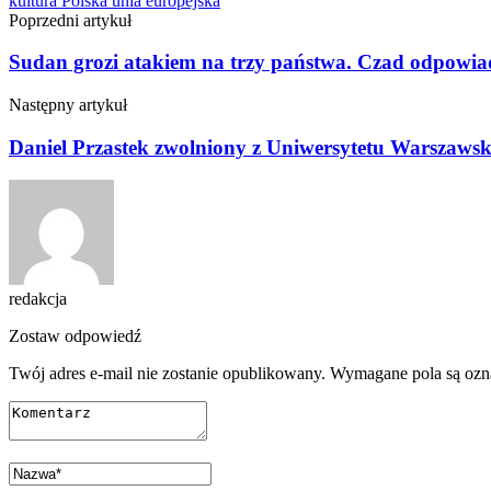
kultura
Polska
unia europejska
Poprzedni artykuł
Sudan grozi atakiem na trzy państwa. Czad odpowia
Następny artykuł
Daniel Przastek zwolniony z Uniwersytetu Warszawsk
redakcja
Zostaw odpowiedź
Twój adres e-mail nie zostanie opublikowany.
Wymagane pola są oz