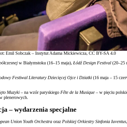
ot: Emil Sobczak – Instytut Adama Mickiewicza, CC BY-SA 4.0
półczesnej
w Białymstoku (16–15 maja),
Łódź Design Festival
(20–25 
dowy Festiwal Literatury Dziecięcej Ojce i Dziatki
(16 maja – 15 cze
ięto Muzyki
– na wzór paryskiego
Fête de la Musique
– w pięciu polsk
ów plenerowych.
ncja – wydarzenia specjalne
pean Union Youth Orchestra
oraz
Polskiej Orkiestry Sinfonia Iuventus