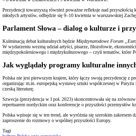
Prezydencji towarzyszą również poważne refleksje nad przyszłością k
młodych artystów, odbędzie się 9–10 kwietnia w warszawskiej Zachęci
Parlament Słowa – dialog o kulturze i prz
Kulminacją debat kulturalnych będzie
Międzynarodowe Forum „Europ
W wydarzeniu wezmą udział artyści, pisarze, filozofowie, ekonomiści i
międzypokoleniowego i międzykulturowego – czyli tematów, które Po
Jak wyglądały programy kulturalne innyc
Polska nie jest pierwszym krajem, który łączy swoją prezydencję z 
organizując m.in. europejską wystawę sztuki współczesnej w Paryżu 
czeską literaturę.
Szwecja (prezydencja w I poł. 2023) skoncentrowała się na zrównow
repertuarem nordyckim oraz konferencje o przyszłości przemysłów 
Polska wpisuje się w ten trend, ale wyróżnia się szerokim zakresem dz
zaproszenie do rozmowy o wspólnej przyszłości Europy.
Tagi