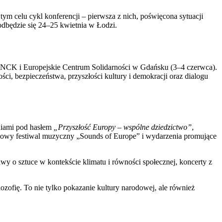
ym celu cykl konferencji – pierwsza z nich, poświęcona sytuacji
 odbędzie się 24–25 kwietnia w Łodzi.
 NCK i Europejskie Centrum Solidarności w Gdańsku (3–4 czerwca).
ości, bezpieczeństwa, przyszłości kultury i demokracji oraz dialogu
eniami pod hasłem
„Przyszłość Europy – wspólne dziedzictwo”
,
azdowy festiwal muzyczny „Sounds of Europe” i wydarzenia promujące
 o sztuce w kontekście klimatu i równości społecznej, koncerty z
lozofię. To nie tylko pokazanie kultury narodowej, ale również