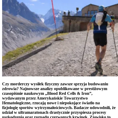
Czy morderczy wysiłek fizyczny zawsze sprzyja budowaniu
zdrowia? Najnowsze analizy opublikowane w prestiżowym
czasopiśmie naukowym „Blood Red Cells & Iron”,
wydawanym przez Amerykańskie Towarzystwo
Hematologiczne, rzucają nowe i niepokojące światło na
fizjologię sportów wytrzymałościowych. Badacze udowodnili, że
udział w ultramaratonach drastycznie przyspiesza procesy
uszkodzenia oraz rozpadu czerwonych krwinek. Zjawisko to