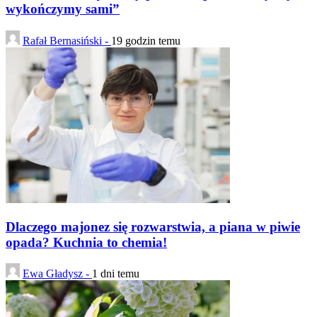
wykończymy sami”
Rafał Bernasiński -
19 godzin temu
Dlaczego majonez się rozwarstwia, a piana w piwie
opada? Kuchnia to chemia!
Ewa Gładysz -
1 dni temu