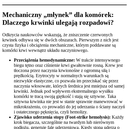
Mechaniczny „młynek” dla komórek:
Dlaczego krwinki ulegają rozpadowi?
Odkrycia naukowców wskazują, że zniszczenie czerwonych
krwinek odbywa się w dwóch obszarach. Pierwszym z nich jest
czysta fizyka i obciążenia mechaniczne, którym poddawane są
komórki krwi wewnątrz układu naczyniowego.
Przeciążenia hemodynamiczne:
W trakcie intensywnego
biegu tętno oraz ciśnienie krwi gwałtownie rosną. Krew jest
tłoczona przez naczynia krwionośne z ogromną siłą i
prędkością. Erytrocyty w normalnych warunkach są
niezwykle elastyczne, co pozwala im przeciskać się przez
naczynia włosowate, których średnica jest mniejsza od samej
krwinki. Jednak pod wpływem ekstremalnego wysiłku
komórki te tracą swoją giętkość i stają się sztywne. Taka
sztywna krwinka nie jest w stanie sprawnie manewrować w
mikrokrażeniu, co prowadzi do jej uderzania o ściany naczyń
i ostatecznego pęknięcia, czyli hemolizy.
Zjawisko uderzenia stopy (Foot-strike hemolysis):
Każdy
krok biegacza, szczególnie na twardym lub nierównym
podłożu, generuje falę uderzeniową. Kiedy stopa uderza o