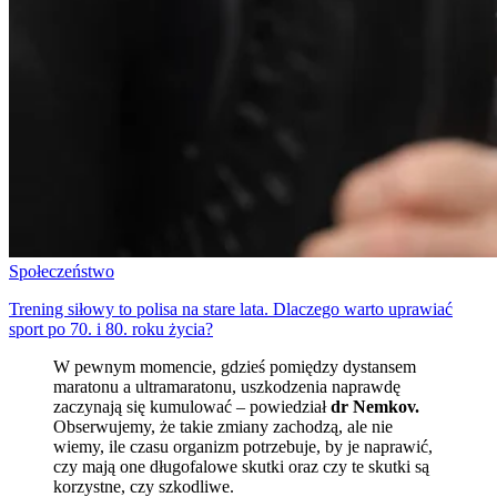
Społeczeństwo
Trening siłowy to polisa na stare lata. Dlaczego warto uprawiać
sport po 70. i 80. roku życia?
W pewnym momencie, gdzieś pomiędzy dystansem
maratonu a ultramaratonu, uszkodzenia naprawdę
zaczynają się kumulować – powiedział
dr Nemkov.
Obserwujemy, że takie zmiany zachodzą, ale nie
wiemy, ile czasu organizm potrzebuje, by je naprawić,
czy mają one długofalowe skutki oraz czy te skutki są
korzystne, czy szkodliwe.