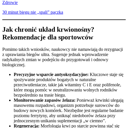
Zdrowie
30 minut biegu nie „spali” pączka
Jak chronić układ krwionośny?
Rekomendacje dla sportowców
Pomimo takich wniosków, naukowcy nie namawiają do rezygnacji
z uprawiania biegów ultra. Sugeruje jednak wprowadzenie
radykalnych zmian w podejściu do przygotowań i odnowy
biologicznej.
Precyzyjne wsparcie antyoksydacyjne:
Kluczowe staje się
spożywanie produktów bogatych w naturalne
przeciwutleniacze, takie jak witaminy C i E oraz polifenole,
które mogą pomóc w neutralizowaniu wolnych rodników
bezpośrednio na trasie biegu.
Monitorowanie zapasów żelaza:
Ponieważ krwinki ulegają
masowemu rozpadowi, organizm potrzebuje surowców do
budowy nowych komórek. Niezbędne jest regularne badanie
poziomu ferrytyny, aby uniknąć niedoborów żelaza przy
jednoczesnym unikaniu suplementacji „w ciemno”.
Regeneracja:
Morfologia krwi po starcie powinna stać się