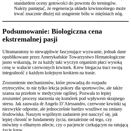
standardem oceny gotowości do powrotu do treningów.
Należy pamiętać, że regeneracja układu krwionośnego może
trwać znacznie dłużej niż ustąpienie bólu w mięśniach nóg.
Podsumowanie: Biologiczna cena
ekstremalnej pasji
Ultramaratony to niewątpliwie fascynujące wyzwanie, jednak dane
opublikowane przez Amerykańskie Towarzystwo Hematologiczne
jasno wskazują, że za każdy taki wyczyn organizm płaci wysoką
cenę w walucie czerwonych krwinek. Krew biegacza traci swoją
integralność z każdym kolejnym krokiem na trasie.
Zrozumienie mechanizmów, które prowadzą do rozpadu
erytrocytów, to nie tylko lekcja pokory dla sportowców, ale także
szansa na przełom w medycynie ogólnej. Pozwala to lepiej
zrozumieć procesy starzenia się komórek pod wpływem skrajnego
stresu. Jak zauważa dr Angelo D’Alessandro, czerwone krwinki są
niezwykle odporne, ale jednocześnie bardzo wrażliwe na zmiany
środowiska. Naszym wspólnym zadaniem jest nauczyć się, jak
lepiej chronić te fundamenty życia, niezależnie od tego, czy
mówimy o elitarnym atlecie, czy o pacjencie czekającym na ratującą
życie krew.