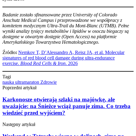
Badanie zostało sfinansowane przez University of Colorado
Anschutz Medical Campus i przeprowadzone we współpracy z
komitetem medycznym Ultra-Trail du Mont-Blanc (UTMB). Pełne
wyniki analizy tysięcy metabolitów i lipidów w osoczu biegaczy są
dostępne w otwartym dostępie (Open Access) na platformie
Amerykańskiego Towarzystwa Hematologicznego.
Źródło
:
Nemkov T, D’Alessandro A, Reisz JA, et al. Molecular
signatures of red blood cell damage during ultra-endurance
exercise.
Blood Red Cells & Iron
. 2026
Tagi
nauka
ultramaraton
Zdrowie
Poprzedni artykuł
Karkonosze otwierają szlaki na majówkę, ale
uważajcie: na Śnieżce wciąż panuje zima. Co trzeba
wiedzieć przed wyjściem?
Następny artykuł