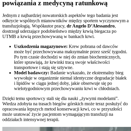
powiązania z medycyną ratunkową
Jednym z najbardziej nowatorskich aspektów tego badania jest
odkrycie wspólnych mianowników między sportem wyczynowym a
transfuzjologią. Współautor pracy,
dr Angelo D’Alessandro
,
dostrzegł uderzające podobieństwo między krwią biegacza po
UTMB a krwią przechowywaną w bankach krwi.
Uszkodzenia magazynowe:
Krew pobrana od dawców
może być przechowywana maksymalnie przez sześć tygodni.
Po tym czasie dochodzi w niej do zmian biochemicznych,
które sprawiają, że krwinki tracą swoje właściwości
transportowe i stają się sztywne.
Model badawczy:
Badanie wykazało, że ekstremalny bieg
wywołuje w organizmie niemal identyczne degradacje białek
i lipidów w ciągu jednej doby, jakie obserwuje się po
wielotygodniowym przechowywaniu krwi w chłodniach.
Dzięki temu sportowcy stali się dla nauki „żywymi modelami”.
Wiedza zdobyta na trasach biegów górskich może teraz posłużyć do
opracowania lepszych metod konserwacji krwi, co w przyszłości
może uratować życie pacjentom wymagającym transfuzji na
oddziałach intensywnej terapii.