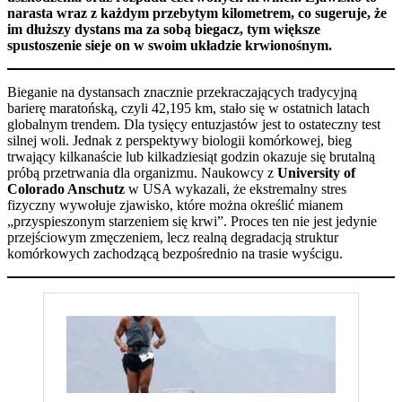
narasta wraz z każdym przebytym kilometrem, co sugeruje, że
im dłuższy dystans ma za sobą biegacz, tym większe
spustoszenie sieje on w swoim układzie krwionośnym.
Bieganie na dystansach znacznie przekraczających tradycyjną
barierę maratońską, czyli 42,195 km, stało się w ostatnich latach
globalnym trendem. Dla tysięcy entuzjastów jest to ostateczny test
silnej woli. Jednak z perspektywy biologii komórkowej, bieg
trwający kilkanaście lub kilkadziesiąt godzin okazuje się brutalną
próbą przetrwania dla organizmu. Naukowcy z
University of
Colorado Anschutz
w USA wykazali, że ekstremalny stres
fizyczny wywołuje zjawisko, które można określić mianem
„przyspieszonym starzeniem się krwi”. Proces ten nie jest jedynie
przejściowym zmęczeniem, lecz realną degradacją struktur
komórkowych zachodzącą bezpośrednio na trasie wyścigu.