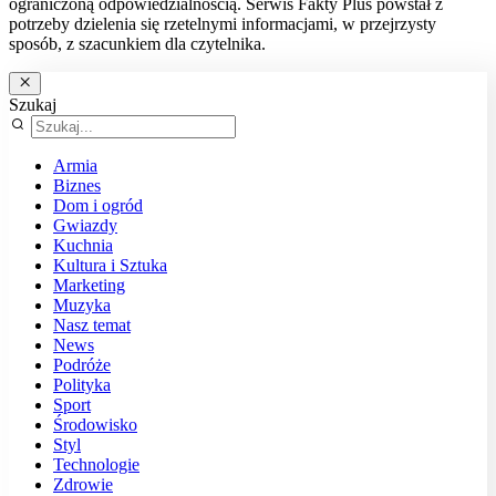
ograniczoną odpowiedzialnością. Serwis Fakty Plus powstał z
potrzeby dzielenia się rzetelnymi informacjami, w przejrzysty
sposób, z szacunkiem dla czytelnika.
Szukaj
Armia
Biznes
Dom i ogród
Gwiazdy
Kuchnia
Kultura i Sztuka
Marketing
Muzyka
Nasz temat
News
Podróże
Polityka
Sport
Środowisko
Styl
Technologie
Zdrowie