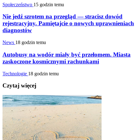
Społeczeństwo
15 godzin temu
Nie jedź szrotem na przegląd — stracisz dowód
rejestracyjny. Pamiętajcie o nowych uprawnieniach
diagnostów
News
18 godzin temu
Autobusy na wodór miały być przełomem. Miasta
zaskoczone kosmicznymi rachunkami
Technologie
18 godzin temu
Czytaj więcej