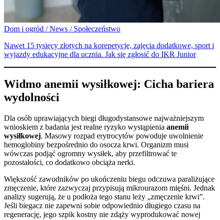
Dom i ogród / News / Społeczeństwo
Nawet 15 tysięcy złotych na korepetycje, zajęcia dodatkowe, sport i
wyjazdy edukacyjne dla ucznia. Jak się zgłosić do IKR Junior
Widmo anemii wysiłkowej: Cicha bariera
wydolności
Dla osób uprawiających biegi długodystansowe najważniejszym
wnioskiem z badania jest realne ryzyko wystąpienia
anemii
wysiłkowej
. Masowy rozpad erytrocytów powoduje uwolnienie
hemoglobiny bezpośrednio do osocza krwi. Organizm musi
wówczas podjąć ogromny wysiłek, aby przefiltrować te
pozostałości, co dodatkowo obciąża nerki.
Większość zawodników po ukończeniu biegu odczuwa paraliżujące
zmęczenie, które zazwyczaj przypisują mikrourazom mięśni. Jednak
analizy sugerują, że u podłoża tego stanu leży „zmęczenie krwi”.
Jeśli biegacz nie zapewni sobie odpowiednio długiego czasu na
regenerację, jego szpik kostny nie zdąży wyprodukować nowej