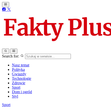
Search for:
Nasz temat
Polityka
Gwiazdy
Technologie
Zdrowie
Sport
Dom i ogród
Styl
Sport