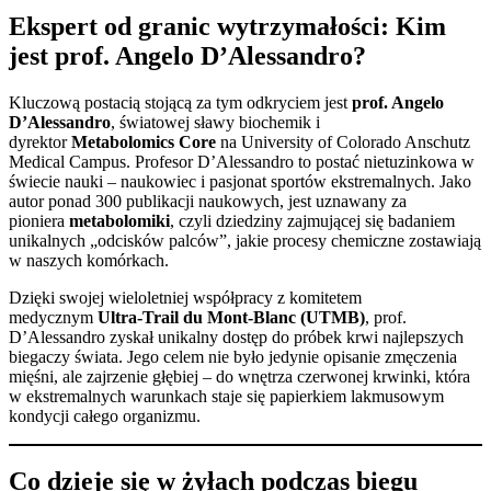
Ekspert od granic wytrzymałości: Kim
jest prof. Angelo D’Alessandro?
Kluczową postacią stojącą za tym odkryciem jest
prof. Angelo
D’Alessandro
, światowej sławy biochemik i
dyrektor
Metabolomics Core
na University of Colorado Anschutz
Medical Campus. Profesor D’Alessandro to postać nietuzinkowa w
świecie nauki – naukowiec i pasjonat sportów ekstremalnych. Jako
autor ponad 300 publikacji naukowych, jest uznawany za
pioniera
metabolomiki
, czyli dziedziny zajmującej się badaniem
unikalnych „odcisków palców”, jakie procesy chemiczne zostawiają
w naszych komórkach.
Dzięki swojej wieloletniej współpracy z komitetem
medycznym
Ultra-Trail du Mont-Blanc (UTMB)
, prof.
D’Alessandro zyskał unikalny dostęp do próbek krwi najlepszych
biegaczy świata. Jego celem nie było jedynie opisanie zmęczenia
mięśni, ale zajrzenie głębiej – do wnętrza czerwonej krwinki, która
w ekstremalnych warunkach staje się papierkiem lakmusowym
kondycji całego organizmu.
Co dzieje się w żyłach podczas biegu