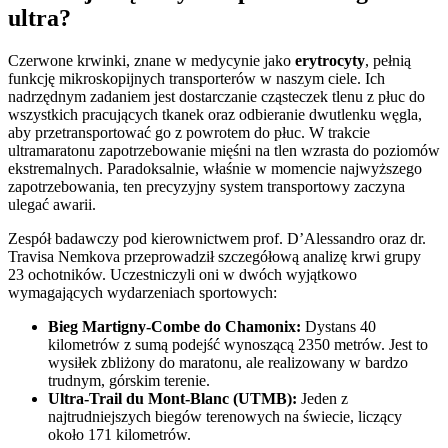
ultra?
Czerwone krwinki, znane w medycynie jako
erytrocyty
, pełnią
funkcję mikroskopijnych transporterów w naszym ciele. Ich
nadrzędnym zadaniem jest dostarczanie cząsteczek tlenu z płuc do
wszystkich pracujących tkanek oraz odbieranie dwutlenku węgla,
aby przetransportować go z powrotem do płuc. W trakcie
ultramaratonu zapotrzebowanie mięśni na tlen wzrasta do poziomów
ekstremalnych. Paradoksalnie, właśnie w momencie najwyższego
zapotrzebowania, ten precyzyjny system transportowy zaczyna
ulegać awarii.
Zespół badawczy pod kierownictwem prof. D’Alessandro oraz dr.
Travisa Nemkova przeprowadził szczegółową analizę krwi grupy
23 ochotników. Uczestniczyli oni w dwóch wyjątkowo
wymagających wydarzeniach sportowych:
Bieg Martigny-Combe do Chamonix:
Dystans 40
kilometrów z sumą podejść wynoszącą 2350 metrów. Jest to
wysiłek zbliżony do maratonu, ale realizowany w bardzo
trudnym, górskim terenie.
Ultra-Trail du Mont-Blanc (UTMB):
Jeden z
najtrudniejszych biegów terenowych na świecie, liczący
około 171 kilometrów.