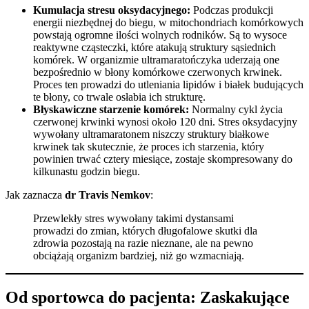
Kumulacja stresu oksydacyjnego:
Podczas produkcji
energii niezbędnej do biegu, w mitochondriach komórkowych
powstają ogromne ilości wolnych rodników. Są to wysoce
reaktywne cząsteczki, które atakują struktury sąsiednich
komórek. W organizmie ultramaratończyka uderzają one
bezpośrednio w błony komórkowe czerwonych krwinek.
Proces ten prowadzi do utleniania lipidów i białek budujących
te błony, co trwale osłabia ich strukturę.
Błyskawiczne starzenie komórek:
Normalny cykl życia
czerwonej krwinki wynosi około 120 dni. Stres oksydacyjny
wywołany ultramaratonem niszczy struktury białkowe
krwinek tak skutecznie, że proces ich starzenia, który
powinien trwać cztery miesiące, zostaje skompresowany do
kilkunastu godzin biegu.
Jak zaznacza
dr Travis Nemkov
:
Przewlekły stres wywołany takimi dystansami
prowadzi do zmian, których długofalowe skutki dla
zdrowia pozostają na razie nieznane, ale na pewno
obciążają organizm bardziej, niż go wzmacniają.
Od sportowca do pacjenta: Zaskakujące