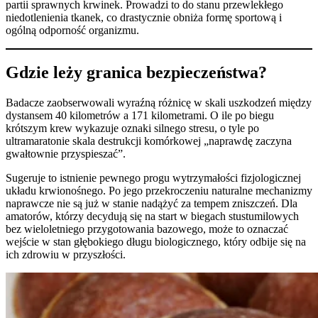
partii sprawnych krwinek. Prowadzi to do stanu przewlekłego
niedotlenienia tkanek, co drastycznie obniża formę sportową i
ogólną odporność organizmu.
Gdzie leży granica bezpieczeństwa?
Badacze zaobserwowali wyraźną różnicę w skali uszkodzeń między
dystansem 40 kilometrów a 171 kilometrami. O ile po biegu
krótszym krew wykazuje oznaki silnego stresu, o tyle po
ultramaratonie skala destrukcji komórkowej „naprawdę zaczyna
gwałtownie przyspieszać”.
Sugeruje to istnienie pewnego progu wytrzymałości fizjologicznej
układu krwionośnego. Po jego przekroczeniu naturalne mechanizmy
naprawcze nie są już w stanie nadążyć za tempem zniszczeń. Dla
amatorów, którzy decydują się na start w biegach stustumilowych
bez wieloletniego przygotowania bazowego, może to oznaczać
wejście w stan głębokiego długu biologicznego, który odbije się na
ich zdrowiu w przyszłości.