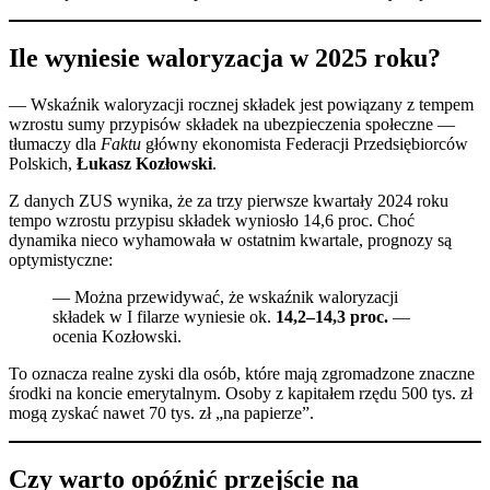
Ile wyniesie waloryzacja w 2025 roku?
— Wskaźnik waloryzacji rocznej składek jest powiązany z tempem
wzrostu sumy przypisów składek na ubezpieczenia społeczne —
tłumaczy dla
Faktu
główny ekonomista Federacji Przedsiębiorców
Polskich,
Łukasz Kozłowski
.
Z danych ZUS wynika, że za trzy pierwsze kwartały 2024 roku
tempo wzrostu przypisu składek wyniosło 14,6 proc. Choć
dynamika nieco wyhamowała w ostatnim kwartale, prognozy są
optymistyczne:
— Można przewidywać, że wskaźnik waloryzacji
składek w I filarze wyniesie ok.
14,2–14,3 proc.
—
ocenia Kozłowski.
To oznacza realne zyski dla osób, które mają zgromadzone znaczne
środki na koncie emerytalnym. Osoby z kapitałem rzędu 500 tys. zł
mogą zyskać nawet 70 tys. zł „na papierze”.
Czy warto opóźnić przejście na