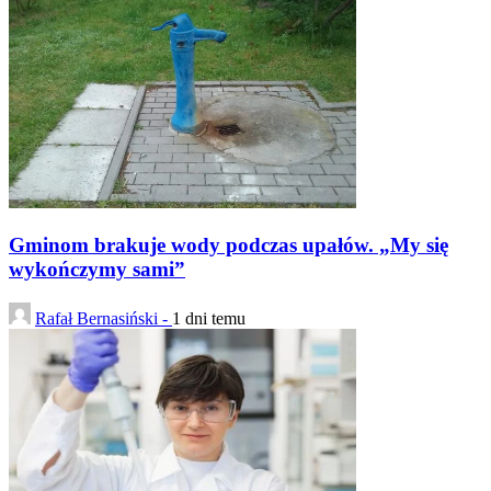
Gminom brakuje wody podczas upałów. „My się
wykończymy sami”
Rafał Bernasiński -
1 dni temu