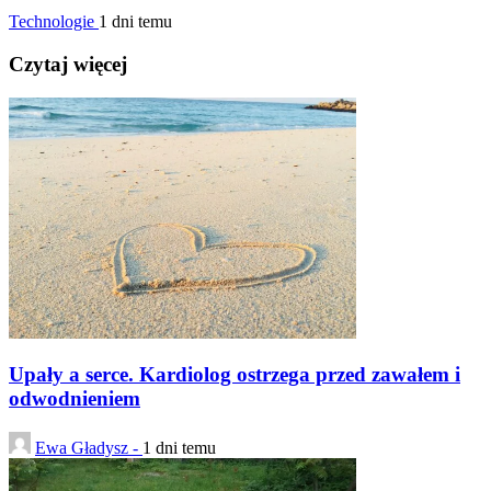
Technologie
1 dni temu
Czytaj więcej
Upały a serce. Kardiolog ostrzega przed zawałem i
odwodnieniem
Ewa Gładysz -
1 dni temu