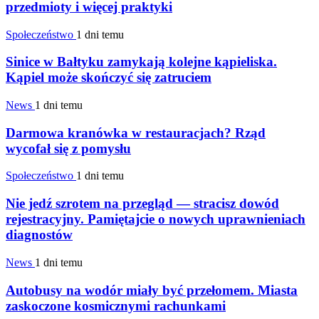
przedmioty i więcej praktyki
Społeczeństwo
1 dni temu
Sinice w Bałtyku zamykają kolejne kąpieliska.
Kąpiel może skończyć się zatruciem
News
1 dni temu
Darmowa kranówka w restauracjach? Rząd
wycofał się z pomysłu
Społeczeństwo
1 dni temu
Nie jedź szrotem na przegląd — stracisz dowód
rejestracyjny. Pamiętajcie o nowych uprawnieniach
diagnostów
News
1 dni temu
Autobusy na wodór miały być przełomem. Miasta
zaskoczone kosmicznymi rachunkami