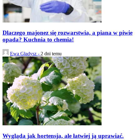
Dlaczego majonez się rozwarstwia, a piana w piwie
opada? Kuchnia to chemia!
Ewa Gładysz -
2 dni temu
Wygląda jak hortensja, ale łatwiej ją uprawiać.