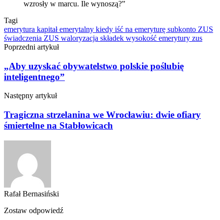
wzrosły w marcu. Ile wynoszą?”
Tagi
emerytura
kapitał emerytalny
kiedy iść na emeryturę
subkonto ZUS
świadczenia ZUS
waloryzacja składek
wysokość emerytury
zus
Poprzedni artykuł
„Aby uzyskać obywatelstwo polskie poślubię
inteligentnego”
Następny artykuł
Tragiczna strzelanina we Wrocławiu: dwie ofiary
śmiertelne na Stabłowicach
Rafał Bernasiński
Zostaw odpowiedź