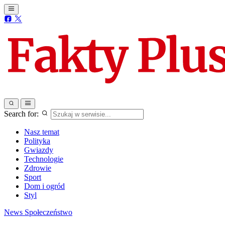
Search for:
Nasz temat
Polityka
Gwiazdy
Technologie
Zdrowie
Sport
Dom i ogród
Styl
News
Społeczeństwo