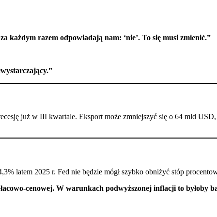
a każdym razem odpowiadają nam: ‘nie’. To się musi zmienić.”
ewystarczający.”
cesję już w III kwartale. Eksport może zmniejszyć się o 64 mld USD,
4,3% latem 2025 r. Fed nie będzie mógł szybko obniżyć stóp procento
płacowo-cenowej. W warunkach podwyższonej inflacji to byłoby ba