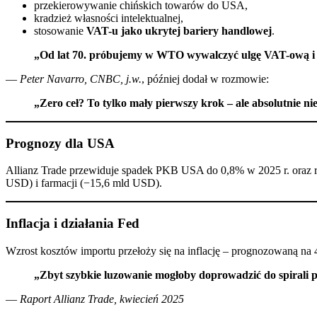
przekierowywanie chińskich towarów do USA,
kradzież własności intelektualnej,
stosowanie
VAT-u jako ukrytej bariery handlowej
.
„Od lat 70. próbujemy w WTO wywalczyć ulgę VAT-ową i z
—
Peter Navarro, CNBC, j.w.
, później dodał w rozmowie:
„Zero ceł? To tylko mały pierwszy krok – ale absolutnie ni
Prognozy dla USA
Allianz Trade przewiduje spadek PKB USA do 0,8% w 2025 r. oraz re
USD) i farmacji (−15,6 mld USD).
Inflacja i działania Fed
Wzrost kosztów importu przełoży się na inflację – prognozowaną na 
„Zbyt szybkie luzowanie mogłoby doprowadzić do spirali 
—
Raport Allianz Trade, kwiecień 2025