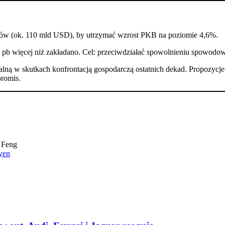
nów (ok. 110 mld USD), by utrzymać wzrost PKB na poziomie 4,6%.
 pb więcej niż zakładano. Cel: przeciwdziałać spowolnieniu spowodo
alną w skutkach konfrontacją gospodarczą ostatnich dekad. Propozycje
promis.
 Feng
yen