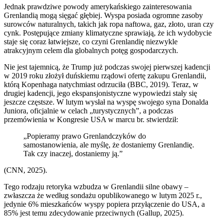
Jednak prawdziwe powody amerykańskiego zainteresowania
Grenlandią mogą sięgać głębiej. Wyspa posiada ogromne zasoby
surowców naturalnych, takich jak ropa naftowa, gaz, złoto, uran czy
cynk. Postępujące zmiany klimatyczne sprawiają, że ich wydobycie
staje się coraz łatwiejsze, co czyni Grenlandię niezwykle
atrakcyjnym celem dla globalnych potęg gospodarczych.
Nie jest tajemnicą, że Trump już podczas swojej pierwszej kadencji
w 2019 roku złożył duńskiemu rządowi ofertę zakupu Grenlandii,
którą Kopenhaga natychmiast odrzuciła (BBC, 2019). Teraz, w
drugiej kadencji, jego ekspansjonistyczne wypowiedzi stały się
jeszcze częstsze. W lutym wysłał na wyspę swojego syna Donalda
Juniora, oficjalnie w celach „turystycznych”, a podczas
przemówienia w Kongresie USA w marcu br. stwierdził:
„Popieramy prawo Grenlandczyków do
samostanowienia, ale myślę, że dostaniemy Grenlandię.
Tak czy inaczej, dostaniemy ją.”
(CNN, 2025).
Tego rodzaju retoryka wzbudza w Grenlandii silne obawy –
zwłaszcza że według sondażu opublikowanego w lutym 2025 r.,
jedynie 6% mieszkańców wyspy popiera przyłączenie do USA, a
85% jest temu zdecydowanie przeciwnych (Gallup, 2025).