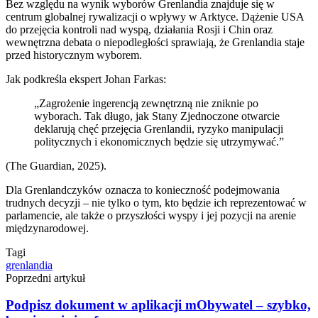
Bez względu na wynik wyborów Grenlandia znajduje się w
centrum globalnej rywalizacji o wpływy w Arktyce. Dążenie USA
do przejęcia kontroli nad wyspą, działania Rosji i Chin oraz
wewnętrzna debata o niepodległości sprawiają, że Grenlandia staje
przed historycznym wyborem.
Jak podkreśla ekspert Johan Farkas:
„Zagrożenie ingerencją zewnętrzną nie zniknie po
wyborach. Tak długo, jak Stany Zjednoczone otwarcie
deklarują chęć przejęcia Grenlandii, ryzyko manipulacji
politycznych i ekonomicznych będzie się utrzymywać.”
(The Guardian, 2025).
Dla Grenlandczyków oznacza to konieczność podejmowania
trudnych decyzji – nie tylko o tym, kto będzie ich reprezentować w
parlamencie, ale także o przyszłości wyspy i jej pozycji na arenie
międzynarodowej.
Tagi
grenlandia
Poprzedni artykuł
Podpisz dokument w aplikacji mObywatel – szybko,