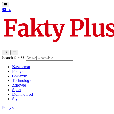
Search for:
Nasz temat
Polityka
Gwiazdy
Technologie
Zdrowie
Sport
Dom i ogród
Styl
Polityka