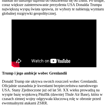
mandat do dalszego dążenia do oddzielenia się od Danii. Po drugie,
coraz większe zainteresowanie prezydenta USA Donalda Trumpa
największą wyspą świata sprawia, że wybory te nabierają wymiaru
globalnej rozgrywki geopolitycznej.
Trump i jego ambicje wobec Grenlandii
Donald Trump nie ukrywa swoich roszczeń wobec Grenlandii.
Oficjalnie uzasadnia je kwestiami bezpieczeństwa narodowego
USA. Stany Zjednoczone już od lat 50. XX wieku prowadzą na
wyspie bazę wojskową Pituffik (dawniej Thule Air Base), która w
czasach zimnej wojny odgrywała kluczową rolę w obronie przed
ewentualnymi atakami ZSRR.