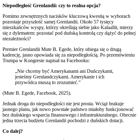
Niepodległość Grenlandii: czy to realna opcja?
Pomimo zewnętrznych nacisków kluczową kwestią w wyborach
pozostaje przyszłość samej Grenlandii. Około 57 tysięcy
mieszkańców wyspy, którzy określają siebie jako Kalaallit, mierzy
się z dylematem: pozostać pod duńską kontrolą czy dążyć do pełnej
niezależności?
Premier Grenlandii Mute B. Egede, który ubiega się o drugą
kadencję, jasno opowiada się za niepodległością. Po przemówieniu
Trumpa w Kongresie napisał na Facebooku:
„Nie chcemy być Amerykanami ani Duńczykami,
jesteśmy Grenlandczykami. Amerykanie i ich
przywódca muszą to zrozumieć.”
(Mute B. Egede, Facebook, 2025).
Jednak droga do niepodległości nie jest prosta. Wciąż brakuje
jasnego planu, jak nowo powstałe państwo miałoby funkcjonować
bez duńskiego wsparcia finansowego i infrastrukturalnego. Obecnie
jedna trzecia budżetu Grenlandii pochodzi z duńskich dotacji.
Co dalej?