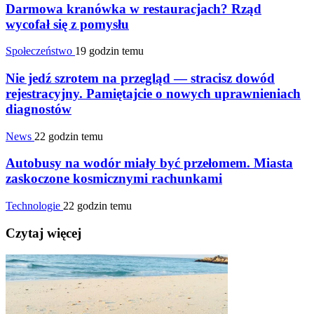
Darmowa kranówka w restauracjach? Rząd
wycofał się z pomysłu
Społeczeństwo
19 godzin temu
Nie jedź szrotem na przegląd — stracisz dowód
rejestracyjny. Pamiętajcie o nowych uprawnieniach
diagnostów
News
22 godzin temu
Autobusy na wodór miały być przełomem. Miasta
zaskoczone kosmicznymi rachunkami
Technologie
22 godzin temu
Czytaj więcej