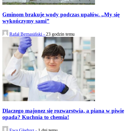
Gminom brakuje wody podczas upałów. „My się
wykończymy sami”
Rafał Bernasiński -
23 godzin temu
Dlaczego majonez się rozwarstwia, a piana w piwie
opada? Kuchnia to chemia!
Ewa Gładysz -
1 dni temu