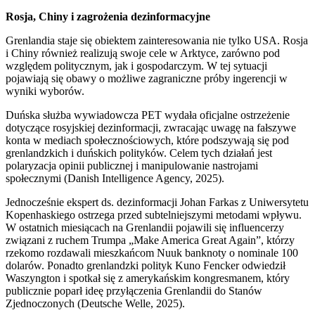
Rosja, Chiny i zagrożenia dezinformacyjne
Grenlandia staje się obiektem zainteresowania nie tylko USA. Rosja
i Chiny również realizują swoje cele w Arktyce, zarówno pod
względem politycznym, jak i gospodarczym. W tej sytuacji
pojawiają się obawy o możliwe zagraniczne próby ingerencji w
wyniki wyborów.
Duńska służba wywiadowcza PET wydała oficjalne ostrzeżenie
dotyczące rosyjskiej dezinformacji, zwracając uwagę na fałszywe
konta w mediach społecznościowych, które podszywają się pod
grenlandzkich i duńskich polityków. Celem tych działań jest
polaryzacja opinii publicznej i manipulowanie nastrojami
społecznymi (Danish Intelligence Agency, 2025).
Jednocześnie ekspert ds. dezinformacji Johan Farkas z Uniwersytetu
Kopenhaskiego ostrzega przed subtelniejszymi metodami wpływu.
W ostatnich miesiącach na Grenlandii pojawili się influencerzy
związani z ruchem Trumpa „Make America Great Again”, którzy
rzekomo rozdawali mieszkańcom Nuuk banknoty o nominale 100
dolarów. Ponadto grenlandzki polityk Kuno Fencker odwiedził
Waszyngton i spotkał się z amerykańskim kongresmanem, który
publicznie poparł ideę przyłączenia Grenlandii do Stanów
Zjednoczonych (Deutsche Welle, 2025).