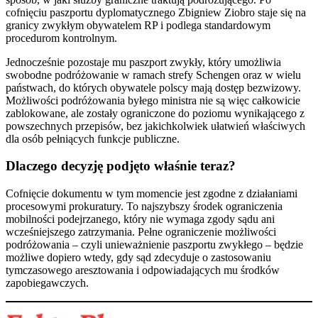
cofnięciu paszportu dyplomatycznego Zbigniew Ziobro staje się na
granicy zwykłym obywatelem RP i podlega standardowym
procedurom kontrolnym.
Jednocześnie pozostaje mu paszport zwykły, który umożliwia
swobodne podróżowanie w ramach strefy Schengen oraz w wielu
państwach, do których obywatele polscy mają dostęp bezwizowy.
Możliwości podróżowania byłego ministra nie są więc całkowicie
zablokowane, ale zostały ograniczone do poziomu wynikającego z
powszechnych przepisów, bez jakichkolwiek ułatwień właściwych
dla osób pełniących funkcje publiczne.
Dlaczego decyzję podjęto właśnie teraz?
Cofnięcie dokumentu w tym momencie jest zgodne z działaniami
procesowymi prokuratury. To najszybszy środek ograniczenia
mobilności podejrzanego, który nie wymaga zgody sądu ani
wcześniejszego zatrzymania. Pełne ograniczenie możliwości
podróżowania – czyli unieważnienie paszportu zwykłego – będzie
możliwe dopiero wtedy, gdy sąd zdecyduje o zastosowaniu
tymczasowego aresztowania i odpowiadających mu środków
zapobiegawczych.