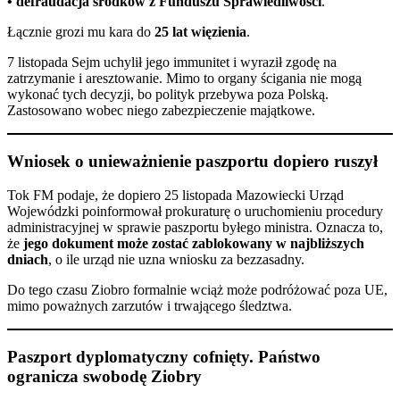
• defraudacja środków z Funduszu Sprawiedliwości
.
Łącznie grozi mu kara do
25 lat więzienia
.
7 listopada Sejm uchylił jego immunitet i wyraził zgodę na
zatrzymanie i aresztowanie. Mimo to organy ścigania nie mogą
wykonać tych decyzji, bo polityk przebywa poza Polską.
Zastosowano wobec niego zabezpieczenie majątkowe.
Wniosek o unieważnienie paszportu dopiero ruszył
Tok FM podaje, że dopiero 25 listopada Mazowiecki Urząd
Wojewódzki poinformował prokuraturę o uruchomieniu procedury
administracyjnej w sprawie paszportu byłego ministra. Oznacza to,
że
jego dokument może zostać zablokowany w najbliższych
dniach
, o ile urząd nie uzna wniosku za bezzasadny.
Do tego czasu Ziobro formalnie wciąż może podróżować poza UE,
mimo poważnych zarzutów i trwającego śledztwa.
Paszport dyplomatyczny cofnięty. Państwo
ogranicza swobodę Ziobry