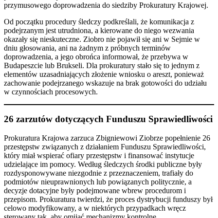
przymusowego doprowadzenia do siedziby Prokuratury Krajowej.
Od początku procedury śledczy podkreślali, że komunikacja z
podejrzanym jest utrudniona, a kierowane do niego wezwania
okazały się nieskuteczne. Ziobro nie pojawił się ani w Sejmie w
dniu głosowania, ani na żadnym z próbnych terminów
doprowadzenia, a jego obrońca informował, że przebywa w
Budapeszcie lub Brukseli. Dla prokuratury stało się to jednym z
elementów uzasadniających złożenie wniosku o areszt, ponieważ
zachowanie podejrzanego wskazuje na brak gotowości do udziału
w czynnościach procesowych.
26 zarzutów dotyczących Funduszu Sprawiedliwości
Prokuratura Krajowa zarzuca Zbigniewowi Ziobrze popełnienie 26
przestępstw związanych z działaniem Funduszu Sprawiedliwości,
który miał wspierać ofiary przestępstw i finansować instytucje
udzielające im pomocy. Według śledczych środki publiczne były
rozdysponowywane niezgodnie z przeznaczeniem, trafiały do
podmiotów nieuprawnionych lub powiązanych politycznie, a
decyzje dotacyjne były podejmowane wbrew procedurom i
przepisom. Prokuratura twierdzi, że proces dystrybucji funduszy był
celowo modyfikowany, a w niektórych przypadkach wręcz
sterowany tak, aby omijać mechanizmy kontrolne.