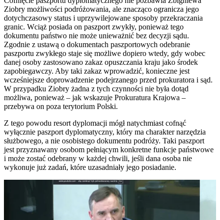
Cofnięcie paszportu dyplomatycznego nie pozbawia Zbigniewa
Ziobry możliwości podróżowania, ale znacząco ogranicza jego
dotychczasowy status i uprzywilejowane sposoby przekraczania
granic. Wciąż posiada on paszport zwykły, ponieważ tego
dokumentu państwo nie może unieważnić bez decyzji sądu.
Zgodnie z ustawą o dokumentach paszportowych odebranie
paszportu zwykłego staje się możliwe dopiero wtedy, gdy wobec
danej osoby zastosowano zakaz opuszczania kraju jako środek
zapobiegawczy. Aby taki zakaz wprowadzić, konieczne jest
wcześniejsze doprowadzenie podejrzanego przed prokuratora i sąd.
W przypadku Ziobry żadna z tych czynności nie była dotąd
możliwa, ponieważ – jak wskazuje Prokuratura Krajowa –
przebywa on poza terytorium Polski.
Z tego powodu resort dyplomacji mógł natychmiast cofnąć
wyłącznie paszport dyplomatyczny, który ma charakter narzędzia
służbowego, a nie osobistego dokumentu podróży. Taki paszport
jest przyznawany osobom pełniącym konkretne funkcje państwowe
i może zostać odebrany w każdej chwili, jeśli dana osoba nie
wykonuje już zadań, które uzasadniały jego posiadanie.