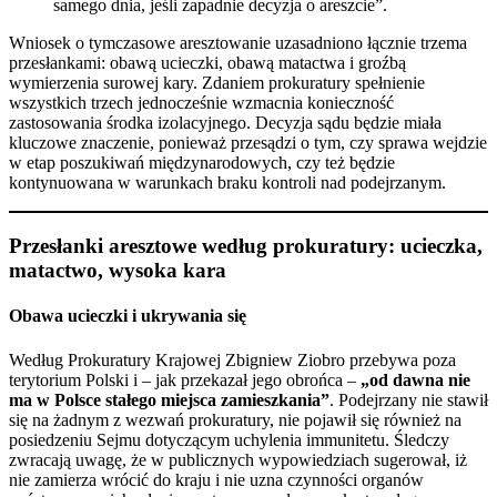
samego dnia, jeśli zapadnie decyzja o areszcie”.
Wniosek o tymczasowe aresztowanie uzasadniono łącznie trzema
przesłankami: obawą ucieczki, obawą matactwa i groźbą
wymierzenia surowej kary. Zdaniem prokuratury spełnienie
wszystkich trzech jednocześnie wzmacnia konieczność
zastosowania środka izolacyjnego. Decyzja sądu będzie miała
kluczowe znaczenie, ponieważ przesądzi o tym, czy sprawa wejdzie
w etap poszukiwań międzynarodowych, czy też będzie
kontynuowana w warunkach braku kontroli nad podejrzanym.
Przesłanki aresztowe według prokuratury: ucieczka,
matactwo, wysoka kara
Obawa ucieczki i ukrywania się
Według Prokuratury Krajowej Zbigniew Ziobro przebywa poza
terytorium Polski i – jak przekazał jego obrońca –
„od dawna nie
ma w Polsce stałego miejsca zamieszkania”
. Podejrzany nie stawił
się na żadnym z wezwań prokuratury, nie pojawił się również na
posiedzeniu Sejmu dotyczącym uchylenia immunitetu. Śledczy
zwracają uwagę, że w publicznych wypowiedziach sugerował, iż
nie zamierza wrócić do kraju i nie uzna czynności organów