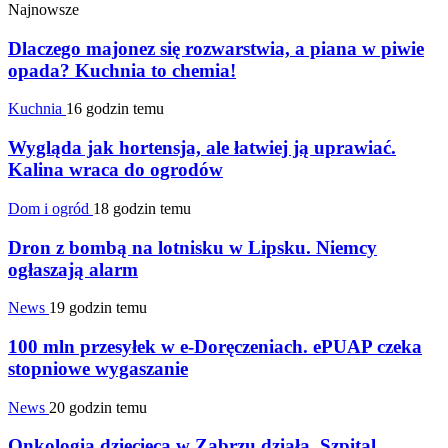
Najnowsze
Dlaczego majonez się rozwarstwia, a piana w piwie
opada? Kuchnia to chemia!
Kuchnia
16 godzin temu
Wygląda jak hortensja, ale łatwiej ją uprawiać.
Kalina wraca do ogrodów
Dom i ogród
18 godzin temu
Dron z bombą na lotnisku w Lipsku. Niemcy
ogłaszają alarm
News
19 godzin temu
100 mln przesyłek w e-Doręczeniach. ePUAP czeka
stopniowe wygaszanie
News
20 godzin temu
Onkologia dziecięca w Zabrzu działa. Szpital