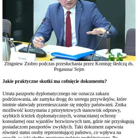
Zbigniew Ziobro podczas przesłuchania przez Komisję śledczą ds.
Pegasusa/ Sejm
Jakie praktyczne skutki ma cofnięcie dokumentu?
Utrata paszportu dyplomatycznego nie oznacza zakazu
podróżowania, ale zamyka drogę do szeregu przywilejów, które
istotnie ułatwiały przemieszczanie się między państwami. Znika
możliwość korzystania z priorytetowych stanowisk odprawy,
szybkich ścieżek dyplomatycznych, wzmacnianej ochrony
konsularnej oraz wjazdów bezwizowych tam, gdzie nie przysługują
posiadaczom paszportów zwykłych. Taki dokument zapewnia
również status osoby reprezentującej państwo, co wpływa na
sposób, w jaki służby graniczne traktują podróżującego. Po