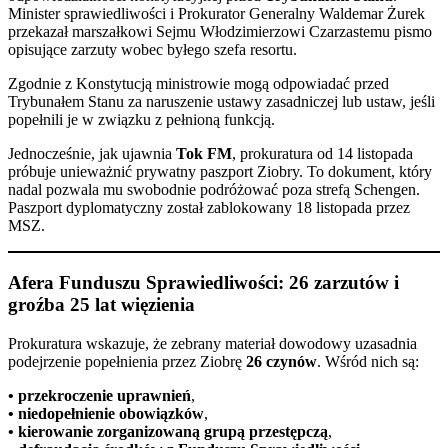
Minister sprawiedliwości i Prokurator Generalny Waldemar Żurek
przekazał marszałkowi Sejmu Włodzimierzowi Czarzastemu pismo
opisujące zarzuty wobec byłego szefa resortu.
Zgodnie z Konstytucją ministrowie mogą odpowiadać przed
Trybunałem Stanu za naruszenie ustawy zasadniczej lub ustaw, jeśli
popełnili je w związku z pełnioną funkcją.
Jednocześnie, jak ujawnia
Tok FM
, prokuratura od 14 listopada
próbuje unieważnić prywatny paszport Ziobry. To dokument, który
nadal pozwala mu swobodnie podróżować poza strefą Schengen.
Paszport dyplomatyczny został zablokowany 18 listopada przez
MSZ.
Afera Funduszu Sprawiedliwości
: 26 zarzutów i
groźba 25 lat więzienia
Prokuratura wskazuje, że zebrany materiał dowodowy uzasadnia
podejrzenie popełnienia przez Ziobrę
26 czynów
. Wśród nich są:
• przekroczenie uprawnień
,
• niedopełnienie obowiązków
,
• kierowanie zorganizowaną grupą przestępczą
,