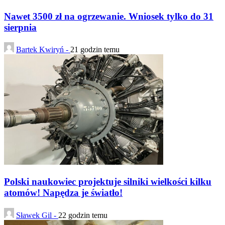
Nawet 3500 zł na ogrzewanie. Wniosek tylko do 31
sierpnia
Bartek Kwiryń -
21 godzin temu
Polski naukowiec projektuje silniki wielkości kilku
atomów! Napędza je światło!
Sławek Gil -
22 godzin temu