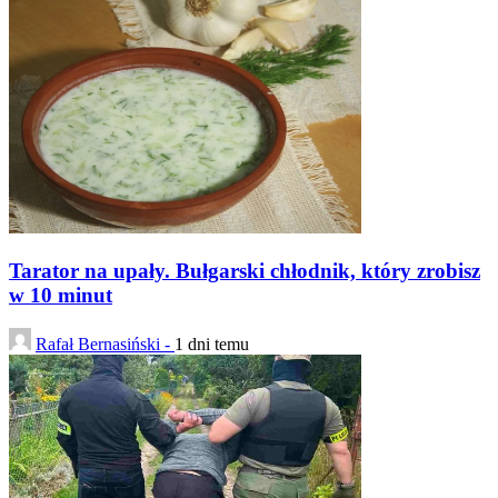
Tarator na upały. Bułgarski chłodnik, który zrobisz
w 10 minut
Rafał Bernasiński -
1 dni temu