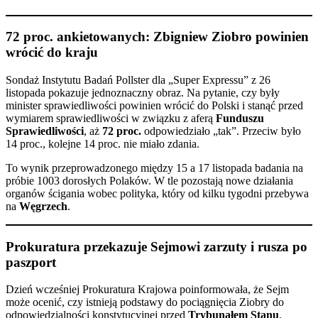
72 proc. ankietowanych:
Zbigniew Ziobro
powinien
wrócić do kraju
Sondaż Instytutu Badań Pollster dla „Super Expressu” z 26
listopada pokazuje jednoznaczny obraz. Na pytanie, czy były
minister sprawiedliwości powinien wrócić do Polski i stanąć przed
wymiarem sprawiedliwości w związku z aferą
Funduszu
Sprawiedliwości
, aż
72 proc.
odpowiedziało „tak”. Przeciw było
14 proc., kolejne 14 proc. nie miało zdania.
To wynik przeprowadzonego między 15 a 17 listopada badania na
próbie 1003 dorosłych Polaków. W tle pozostają nowe działania
organów ścigania wobec polityka, który od kilku tygodni przebywa
na
Węgrzech
.
Prokuratura przekazuje Sejmowi zarzuty i rusza po
paszport
Dzień wcześniej Prokuratura Krajowa poinformowała, że Sejm
może ocenić, czy istnieją podstawy do pociągnięcia Ziobry do
odpowiedzialności konstytucyjnej przed
Trybunałem Stanu
.