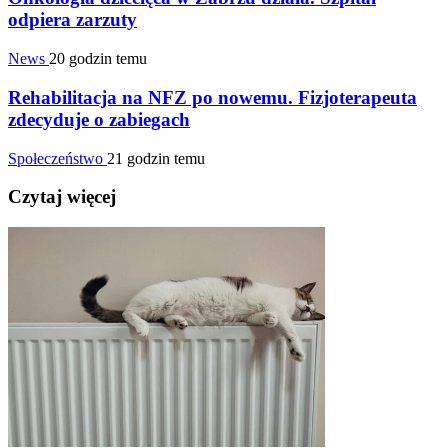
odpiera zarzuty
News
20 godzin temu
Rehabilitacja na NFZ po nowemu. Fizjoterapeuta
zdecyduje o zabiegach
Społeczeństwo
21 godzin temu
Czytaj więcej