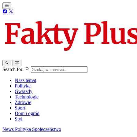
Search for:
Nasz temat
Polityka
Gwiazdy
Technologie
Zdrowie
Sport
Dom i ogród
Styl
News
Polityka
Społeczeństwo