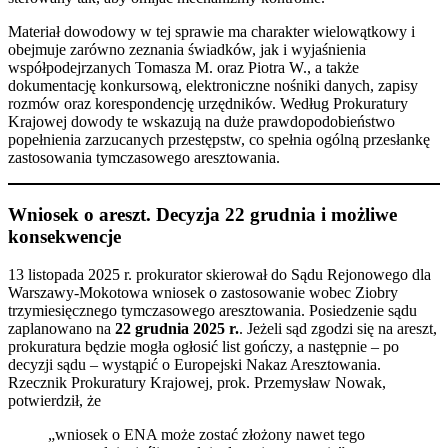
Materiał dowodowy w tej sprawie ma charakter wielowątkowy i
obejmuje zarówno zeznania świadków, jak i wyjaśnienia
współpodejrzanych Tomasza M. oraz Piotra W., a także
dokumentację konkursową, elektroniczne nośniki danych, zapisy
rozmów oraz korespondencję urzędników. Według Prokuratury
Krajowej dowody te wskazują na duże prawdopodobieństwo
popełnienia zarzucanych przestępstw, co spełnia ogólną przesłankę
zastosowania tymczasowego aresztowania.
Wniosek o areszt. Decyzja 22 grudnia i możliwe
konsekwencje
13 listopada 2025 r. prokurator skierował do Sądu Rejonowego dla
Warszawy-Mokotowa wniosek o zastosowanie wobec Ziobry
trzymiesięcznego tymczasowego aresztowania. Posiedzenie sądu
zaplanowano na
22 grudnia 2025 r.
. Jeżeli sąd zgodzi się na areszt,
prokuratura będzie mogła ogłosić list gończy, a następnie – po
decyzji sądu – wystąpić o Europejski Nakaz Aresztowania.
Rzecznik Prokuratury Krajowej, prok. Przemysław Nowak,
potwierdził, że
„wniosek o ENA może zostać złożony nawet tego