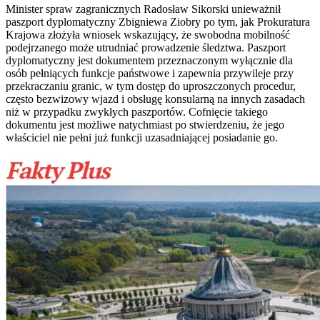
Minister spraw zagranicznych Radosław Sikorski unieważnił
paszport dyplomatyczny Zbigniewa Ziobry po tym, jak Prokuratura
Krajowa złożyła wniosek wskazujący, że swobodna mobilność
podejrzanego może utrudniać prowadzenie śledztwa. Paszport
dyplomatyczny jest dokumentem przeznaczonym wyłącznie dla
osób pełniących funkcje państwowe i zapewnia przywileje przy
przekraczaniu granic, w tym dostęp do uproszczonych procedur,
często bezwizowy wjazd i obsługę konsularną na innych zasadach
niż w przypadku zwykłych paszportów. Cofnięcie takiego
dokumentu jest możliwe natychmiast po stwierdzeniu, że jego
właściciel nie pełni już funkcji uzasadniającej posiadanie go.