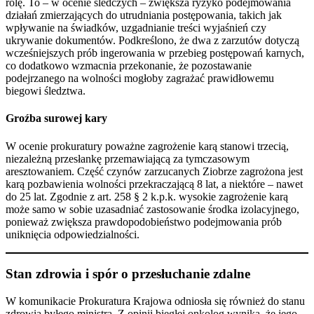
rolę. To – w ocenie śledczych – zwiększa ryzyko podejmowania
działań zmierzających do utrudniania postępowania, takich jak
wpływanie na świadków, uzgadnianie treści wyjaśnień czy
ukrywanie dokumentów. Podkreślono, że dwa z zarzutów dotyczą
wcześniejszych prób ingerowania w przebieg postępowań karnych,
co dodatkowo wzmacnia przekonanie, że pozostawanie
podejrzanego na wolności mogłoby zagrażać prawidłowemu
biegowi śledztwa.
Groźba surowej kary
W ocenie prokuratury poważne zagrożenie karą stanowi trzecią,
niezależną przesłankę przemawiającą za tymczasowym
aresztowaniem. Część czynów zarzucanych Ziobrze zagrożona jest
karą pozbawienia wolności przekraczającą 8 lat, a niektóre – nawet
do 25 lat. Zgodnie z art. 258 § 2 k.p.k. wysokie zagrożenie karą
może samo w sobie uzasadniać zastosowanie środka izolacyjnego,
ponieważ zwiększa prawdopodobieństwo podejmowania prób
uniknięcia odpowiedzialności.
Stan zdrowia i spór o przesłuchanie zdalne
W komunikacie Prokuratura Krajowa odniosła się również do stanu
zdrowia byłego ministra. Z opinii biegłej onkolog wynika, że jego