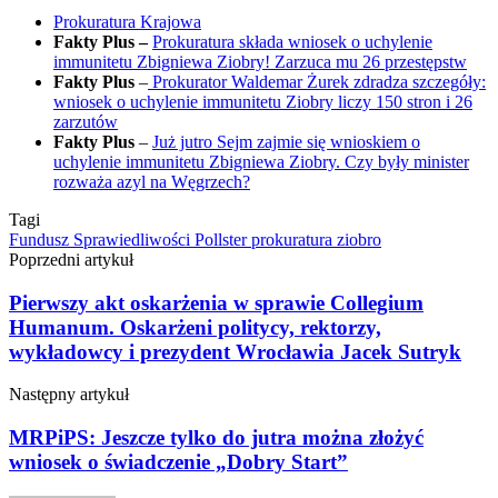
Prokuratura Krajowa
Fakty Plus –
Prokuratura składa wniosek o uchylenie
immunitetu Zbigniewa Ziobry! Zarzuca mu 26 przestępstw
Fakty Plus
–
Prokurator Waldemar Żurek zdradza szczegóły:
wniosek o uchylenie immunitetu Ziobry liczy 150 stron i 26
zarzutów
Fakty Plus
–
Już jutro Sejm zajmie się wnioskiem o
uchylenie immunitetu Zbigniewa Ziobry. Czy były minister
rozważa azyl na Węgrzech?
Tagi
Fundusz Sprawiedliwości
Pollster
prokuratura
ziobro
Poprzedni artykuł
Pierwszy akt oskarżenia w sprawie Collegium
Humanum. Oskarżeni politycy, rektorzy,
wykładowcy i prezydent Wrocławia Jacek Sutryk
Następny artykuł
MRPiPS: Jeszcze tylko do jutra można złożyć
wniosek o świadczenie „Dobry Start”