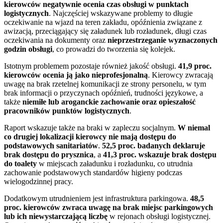
kierowców negatywnie ocenia czas obsługi w punktach
logistycznych
. Najczęściej wskazywane problemy to długie
oczekiwanie na wjazd na teren zakładu, opóźnienia związane z
awizacją, przeciągający się załadunek lub rozładunek, długi czas
oczekiwania na dokumenty oraz
nieprzestrzeganie wyznaczonych
godzin obsługi
, co prowadzi do tworzenia się kolejek.
Istotnym problemem pozostaje również jakość obsługi.
41,9 proc.
kierowców ocenia ją jako nieprofesjonalną
. Kierowcy zwracają
uwagę na brak rzetelnej komunikacji ze strony personelu, w tym
brak informacji o przyczynach opóźnień, trudności językowe, a
także
niemiłe lub aroganckie zachowanie oraz opieszałość
pracowników punktów logistycznych
.
Raport wskazuje także na braki w zapleczu socjalnym.
W niemal
co drugiej lokalizacji kierowcy nie mają dostępu do
podstawowych sanitariatów
.
52,5 proc. badanych deklaruje
brak dostępu do prysznica
, a
41,3 proc. wskazuje brak dostępu
do toalety
w miejscach załadunku i rozładunku, co utrudnia
zachowanie podstawowych standardów higieny podczas
wielogodzinnej pracy.
Dodatkowym utrudnieniem jest infrastruktura parkingowa.
48,5
proc. kierowców zwraca uwagę na brak miejsc parkingowych
lub ich niewystarczającą liczbę
w rejonach obsługi logistycznej.