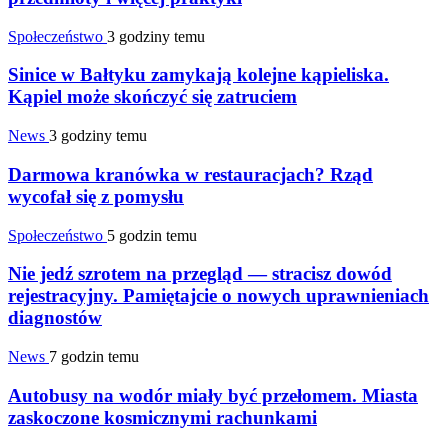
Społeczeństwo
3 godziny temu
Sinice w Bałtyku zamykają kolejne kąpieliska.
Kąpiel może skończyć się zatruciem
News
3 godziny temu
Darmowa kranówka w restauracjach? Rząd
wycofał się z pomysłu
Społeczeństwo
5 godzin temu
Nie jedź szrotem na przegląd — stracisz dowód
rejestracyjny. Pamiętajcie o nowych uprawnieniach
diagnostów
News
7 godzin temu
Autobusy na wodór miały być przełomem. Miasta
zaskoczone kosmicznymi rachunkami