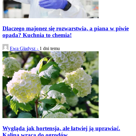
Dlaczego majonez się rozwarstwia, a piana w piwie
opada? Kuchnia to chemia!
Ewa Gładysz -
1 dni temu
Wygląda jak hortensja, ale łatwiej ją uprawiać.
Kalina wraca do ogrodów