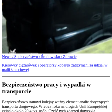
News / Społeczeństwo / Środowisko / Zdrowie
Kierowcy ciężarówek i operatorzy koparek zatrzymani za udział w
mafii śmieciowej
Bezpieczeństwo pracy i wypadki w
transporcie
Bezpieczeństwo stanowi kolejny ważny element analiz dotyczących
transportu drogowego. W 2023 roku na drogach Unii Europejskiej
zginęło około 20,4 tys. osób. Część tych zdarzeń dotyczyła