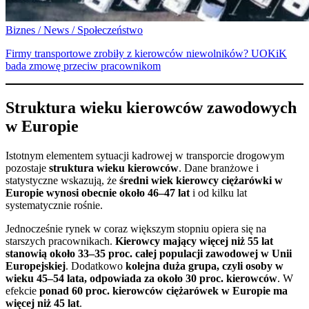
Biznes / News / Społeczeństwo
Firmy transportowe zrobiły z kierowców niewolników? UOKiK
bada zmowę przeciw pracownikom
Struktura wieku kierowców zawodowych
w Europie
Istotnym elementem sytuacji kadrowej w transporcie drogowym
pozostaje
struktura wieku kierowców
. Dane branżowe i
statystyczne wskazują, że
średni wiek kierowcy ciężarówki w
Europie wynosi obecnie około 46–47 lat
i od kilku lat
systematycznie rośnie.
Jednocześnie rynek w coraz większym stopniu opiera się na
starszych pracownikach.
Kierowcy mający więcej niż 55 lat
stanowią około 33–35 proc. całej populacji zawodowej w Unii
Europejskiej
. Dodatkowo
kolejna duża grupa, czyli osoby w
wieku 45–54 lata, odpowiada za około 30 proc. kierowców
. W
efekcie
ponad 60 proc. kierowców ciężarówek w Europie ma
więcej niż 45 lat
.