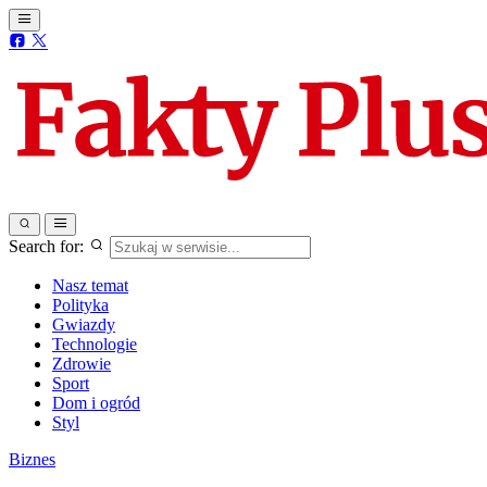
Search for:
Nasz temat
Polityka
Gwiazdy
Technologie
Zdrowie
Sport
Dom i ogród
Styl
Biznes