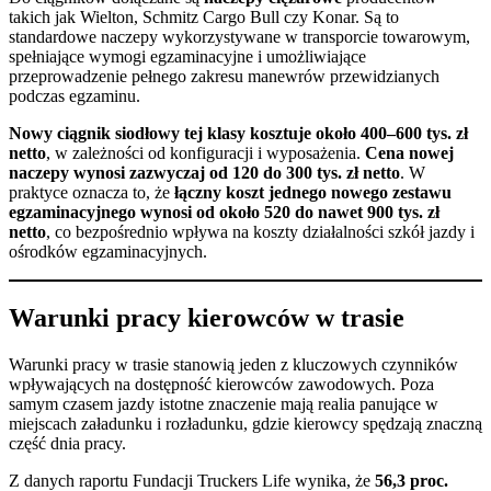
takich jak Wielton, Schmitz Cargo Bull czy Konar. Są to
standardowe naczepy wykorzystywane w transporcie towarowym,
spełniające wymogi egzaminacyjne i umożliwiające
przeprowadzenie pełnego zakresu manewrów przewidzianych
podczas egzaminu.
Nowy ciągnik siodłowy tej klasy kosztuje około 400–600 tys. zł
netto
, w zależności od konfiguracji i wyposażenia.
Cena nowej
naczepy wynosi zazwyczaj od 120 do 300 tys. zł netto
. W
praktyce oznacza to, że
łączny koszt jednego nowego zestawu
egzaminacyjnego wynosi od około 520 do nawet 900 tys. zł
netto
, co bezpośrednio wpływa na koszty działalności szkół jazdy i
ośrodków egzaminacyjnych.
Warunki pracy kierowców w trasie
Warunki pracy w trasie stanowią jeden z kluczowych czynników
wpływających na dostępność kierowców zawodowych. Poza
samym czasem jazdy istotne znaczenie mają realia panujące w
miejscach załadunku i rozładunku, gdzie kierowcy spędzają znaczną
część dnia pracy.
Z danych raportu Fundacji Truckers Life wynika, że
56,3 proc.