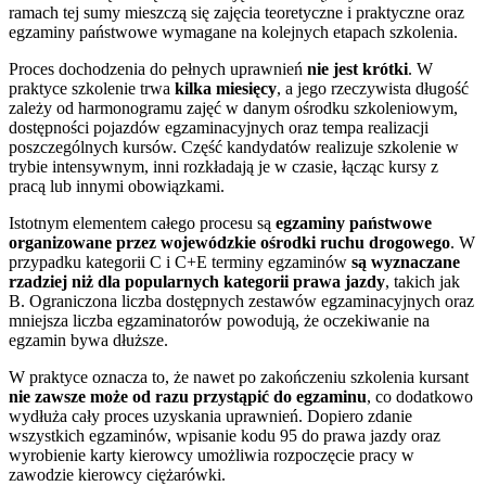
ramach tej sumy mieszczą się zajęcia teoretyczne i praktyczne oraz
egzaminy państwowe wymagane na kolejnych etapach szkolenia.
Proces dochodzenia do pełnych uprawnień
nie jest krótki
. W
praktyce szkolenie trwa
kilka miesięcy
, a jego rzeczywista długość
zależy od harmonogramu zajęć w danym ośrodku szkoleniowym,
dostępności pojazdów egzaminacyjnych oraz tempa realizacji
poszczególnych kursów. Część kandydatów realizuje szkolenie w
trybie intensywnym, inni rozkładają je w czasie, łącząc kursy z
pracą lub innymi obowiązkami.
Istotnym elementem całego procesu są
egzaminy państwowe
organizowane przez wojewódzkie ośrodki ruchu drogowego
. W
przypadku kategorii C i C+E terminy egzaminów
są wyznaczane
rzadziej niż dla popularnych kategorii prawa jazdy
, takich jak
B. Ograniczona liczba dostępnych zestawów egzaminacyjnych oraz
mniejsza liczba egzaminatorów powodują, że oczekiwanie na
egzamin bywa dłuższe.
W praktyce oznacza to, że nawet po zakończeniu szkolenia kursant
nie zawsze może od razu przystąpić do egzaminu
, co dodatkowo
wydłuża cały proces uzyskania uprawnień. Dopiero zdanie
wszystkich egzaminów, wpisanie kodu 95 do prawa jazdy oraz
wyrobienie karty kierowcy umożliwia rozpoczęcie pracy w
zawodzie kierowcy ciężarówki.