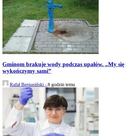
Gminom brakuje wody podczas upałów. „My się
wykończymy sami”
Rafał Bernasiński -
8 godzin temu