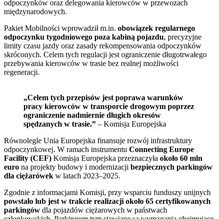
odpoczynków oraz delegowania kierowców w przewozach
międzynarodowych.
Pakiet Mobilności wprowadził m.in.
obowiązek regularnego
odpoczynku tygodniowego poza kabiną pojazdu
, precyzyjne
limity czasu jazdy oraz zasady rekompensowania odpoczynków
skróconych. Celem tych regulacji jest ograniczenie długotrwałego
przebywania kierowców w trasie bez realnej możliwości
regeneracji.
„Celem tych przepisów jest poprawa warunków
pracy kierowców w transporcie drogowym poprzez
ograniczenie nadmiernie długich okresów
spędzanych w trasie.”
– Komisja Europejska
Równolegle Unia Europejska finansuje rozwój infrastruktury
odpoczynkowej. W ramach instrumentu
Connecting Europe
Facility (CEF)
Komisja Europejska przeznaczyła
około 60 mln
euro
na projekty budowy i modernizacji
bezpiecznych parkingów
dla ciężarówek
w latach 2023–2025.
Zgodnie z informacjami Komisji, przy wsparciu funduszy unijnych
powstało lub jest w trakcie realizacji około 65 certyfikowanych
parkingów
dla pojazdów ciężarowych w państwach
członkowskich. Parkingom tym stawiane są wymagania obejmujące