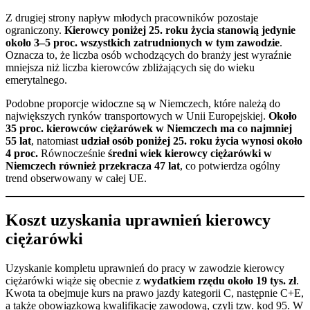
Z drugiej strony napływ młodych pracowników pozostaje
ograniczony.
Kierowcy poniżej 25. roku życia stanowią jedynie
około 3–5 proc. wszystkich zatrudnionych w tym zawodzie
.
Oznacza to, że liczba osób wchodzących do branży jest wyraźnie
mniejsza niż liczba kierowców zbliżających się do wieku
emerytalnego.
Podobne proporcje widoczne są w Niemczech, które należą do
największych rynków transportowych w Unii Europejskiej.
Około
35 proc. kierowców ciężarówek w Niemczech ma co najmniej
55 lat
, natomiast
udział osób poniżej 25. roku życia wynosi około
4 proc.
Równocześnie
średni wiek kierowcy ciężarówki w
Niemczech również przekracza 47 lat
, co potwierdza ogólny
trend obserwowany w całej UE.
Koszt uzyskania uprawnień kierowcy
ciężarówki
Uzyskanie kompletu uprawnień do pracy w zawodzie kierowcy
ciężarówki wiąże się obecnie z
wydatkiem rzędu około 19 tys. zł
.
Kwota ta obejmuje kurs na prawo jazdy kategorii C, następnie C+E,
a także obowiązkową kwalifikację zawodową, czyli tzw. kod 95. W