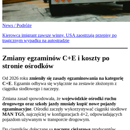
News / Podróże
Kierowca imigrant zawsze winny. USA zaostrzają przepisy po
tragicznym wypadku na autostradzie
Zmiany egzaminów C+E i koszty po
stronie ośrodków
Od 2026 roku
zmieniły się zasady egzaminowania na kategorię
C+E
. Egzamin odbywa się wyłącznie na zestawie złożonym z
ciągnika siodłowego i naczepy.
Zmiana zasad spowodowała, że
wojewódzkie ośrodki ruchu
drogowego oraz szkoły jazdy musiały kupić nowe pojazdy
egzaminacyjne
. Ośrodki zaczęły wykorzystywać ciągniki siodłowe
MAN TGS
, najczęściej w konfiguracjach 4×2, odpowiadających
pojazdom używanym w transporcie drogowym.
Do ciągników dołączane są
naczepy ciężarowe
producentów