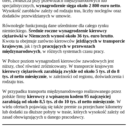
ofert, zwłaszcza przy przewozach międzynarodowych lub
specjalistycznych,
wynagrodzenie sięga około 2 800 euro netto
.
Wysokość zarobków zależy od rodzaju tras, liczby noclegów oraz
dodatków przewidzianych w umowie.
Równolegle funkcjonują dane uśrednione dla całego rynku
niemieckiego.
Średnie roczne wynagrodzenie kierowcy
ciężarówki w Niemczech wynosi około 36 tys. euro brutto
.
Kwota ta obejmuje zarówno kierowców
jeżdżących w transporcie
krajowym
, jak i tych
pracujących w przewozach
międzynarodowych
, w różnych systemach czasu pracy.
W Polsce poziom wynagrodzeń kierowców zawodowych jest
niższy, choć również zróżnicowany. W transporcie krajowym
kierowcy ciężarówek zarabiają zwykle od około 5 tys. zł do 8
tys. zł netto miesięcznie
, w zależności od regionu, doświadczenia i
rodzaju tras.
W przypadku transportu międzynarodowego realizowanego przez
polskie firmy
kierowcy z wpisanym kodem 95 najczęściej
zarabiają od około 8,5 tys. zł do 10 tys. zł netto miesięcznie
. W
wielu ofertach pojawiają się także premie za przejechane kilometry
lub dodatki za dłuższe pobyty w trasie, których wysokość zależy od
zasad obowiązujących u danego pracodawcy.