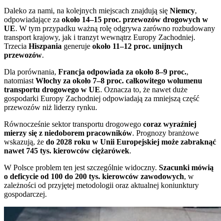
Daleko za nami, na kolejnych miejscach znajdują się
Niemcy
,
odpowiadające za
około 14–15 proc. przewozów drogowych w
UE
. W tym przypadku ważną rolę odgrywa zarówno rozbudowany
transport krajowy, jak i tranzyt wewnątrz Europy Zachodniej.
Trzecia
Hiszpania
generuje
około 11–12 proc. unijnych
przewozów
.
Dla porównania,
Francja odpowiada za około 8–9 proc.
,
natomiast
Włochy za około 7–8 proc. całkowitego wolumenu
transportu drogowego w UE
. Oznacza to, że nawet duże
gospodarki Europy Zachodniej odpowiadają za mniejszą część
przewozów niż liderzy rynku.
Równocześnie sektor transportu drogowego
coraz wyraźniej
mierzy się z niedoborem pracowników
. Prognozy branżowe
wskazują, że
do 2028 roku w Unii Europejskiej może zabraknąć
nawet 745 tys. kierowców ciężarówek
.
W Polsce problem ten jest szczególnie widoczny.
Szacunki mówią
o deficycie od 100 do 200 tys. kierowców zawodowych
, w
zależności od przyjętej metodologii oraz aktualnej koniunktury
gospodarczej.