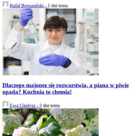
Rafał Bernasiński -
1 dni temu
Dlaczego majonez się rozwarstwia, a piana w piwie
opada? Kuchnia to chemia!
Ewa Gładysz -
2 dni temu