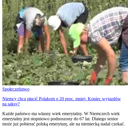
Społeczeństwo
Niemcy chcą płacić Polakom o 20 proc. mniej. Koniec wyjazdów
na saksy?
Każde państwo ma własny wiek emerytalny. W Niemczech wiek
emerytalny jest stopniowo podnoszony do 67 lat. Dlatego senior
może już pobierać polską emeryturę, ale na niemiecką nadal czekać.