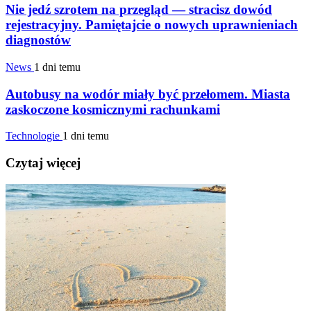
Nie jedź szrotem na przegląd — stracisz dowód
rejestracyjny. Pamiętajcie o nowych uprawnieniach
diagnostów
News
1 dni temu
Autobusy na wodór miały być przełomem. Miasta
zaskoczone kosmicznymi rachunkami
Technologie
1 dni temu
Czytaj więcej