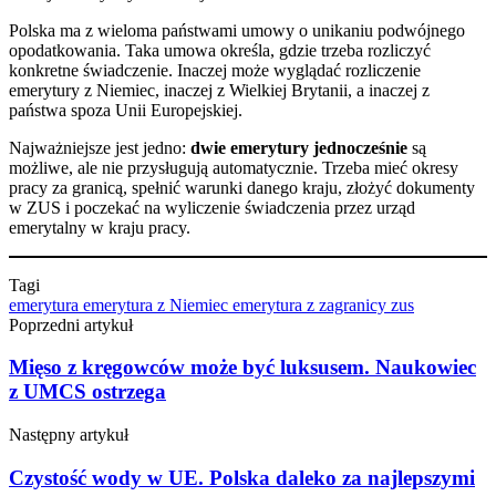
Polska ma z wieloma państwami umowy o unikaniu podwójnego
opodatkowania. Taka umowa określa, gdzie trzeba rozliczyć
konkretne świadczenie. Inaczej może wyglądać rozliczenie
emerytury z Niemiec, inaczej z Wielkiej Brytanii, a inaczej z
państwa spoza Unii Europejskiej.
Najważniejsze jest jedno:
dwie emerytury jednocześnie
są
możliwe, ale nie przysługują automatycznie. Trzeba mieć okresy
pracy za granicą, spełnić warunki danego kraju, złożyć dokumenty
w ZUS i poczekać na wyliczenie świadczenia przez urząd
emerytalny w kraju pracy.
Tagi
emerytura
emerytura z Niemiec
emerytura z zagranicy
zus
Poprzedni artykuł
Mięso z kręgowców może być luksusem. Naukowiec
z UMCS ostrzega
Następny artykuł
Czystość wody w UE. Polska daleko za najlepszymi