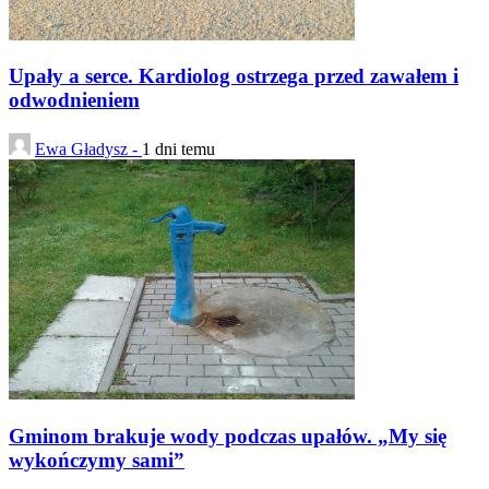
Upały a serce. Kardiolog ostrzega przed zawałem i
odwodnieniem
Ewa Gładysz -
1 dni temu
Gminom brakuje wody podczas upałów. „My się
wykończymy sami”