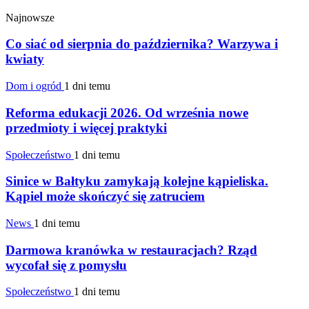
Najnowsze
Co siać od sierpnia do października? Warzywa i
kwiaty
Dom i ogród
1 dni temu
Reforma edukacji 2026. Od września nowe
przedmioty i więcej praktyki
Społeczeństwo
1 dni temu
Sinice w Bałtyku zamykają kolejne kąpieliska.
Kąpiel może skończyć się zatruciem
News
1 dni temu
Darmowa kranówka w restauracjach? Rząd
wycofał się z pomysłu
Społeczeństwo
1 dni temu