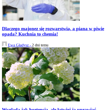
Dlaczego majonez się rozwarstwia, a piana w piwie
opada? Kuchnia to chemia!
Ewa Gładysz -
2 dni temu
Wygląda jak hortensja, ale łatwiej ją uprawiać.