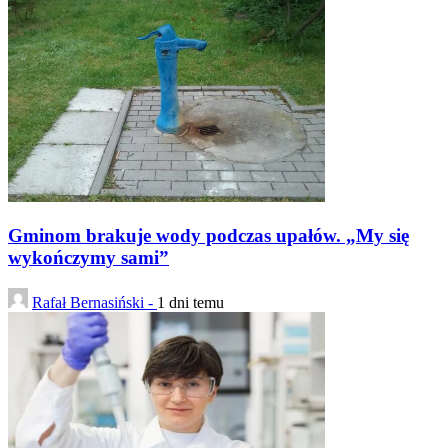
Gminom brakuje wody podczas upałów. „My się
wykończymy sami”
Rafał Bernasiński -
1 dni temu