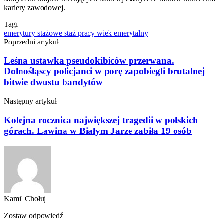
kariery zawodowej.
Tagi
emerytury stażowe
staż pracy
wiek emerytalny
Poprzedni artykuł
Leśna ustawka pseudokibiców przerwana.
Dolnośląscy policjanci w porę zapobiegli brutalnej
bitwie dwustu bandytów
Następny artykuł
Kolejna rocznica największej tragedii w polskich
górach. Lawina w Białym Jarze zabiła 19 osób
Kamil Chołuj
Zostaw odpowiedź