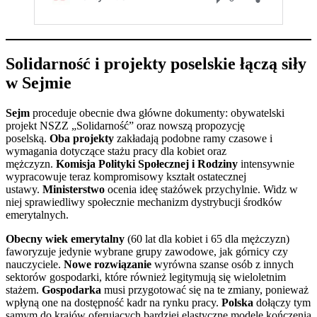
Solidarność i projekty poselskie łączą siły
w Sejmie
Sejm
proceduje obecnie dwa główne dokumenty: obywatelski
projekt NSZZ „Solidarność” oraz nowszą propozycję
poselską.
Oba projekty
zakładają podobne ramy czasowe i
wymagania dotyczące stażu pracy dla kobiet oraz
mężczyzn.
Komisja Polityki Społecznej i Rodziny
intensywnie
wypracowuje teraz kompromisowy kształt ostatecznej
ustawy.
Ministerstwo
ocenia ideę stażówek przychylnie. Widz w
niej sprawiedliwy społecznie mechanizm dystrybucji środków
emerytalnych.
Obecny wiek emerytalny
(60 lat dla kobiet i 65 dla mężczyzn)
faworyzuje jedynie wybrane grupy zawodowe, jak górnicy czy
nauczyciele.
Nowe rozwiązanie
wyrówna szanse osób z innych
sektorów gospodarki, które również legitymują się wieloletnim
stażem.
Gospodarka
musi przygotować się na te zmiany, ponieważ
wpłyną one na dostępność kadr na rynku pracy.
Polska
dołączy tym
samym do krajów oferujących bardziej elastyczne modele kończenia