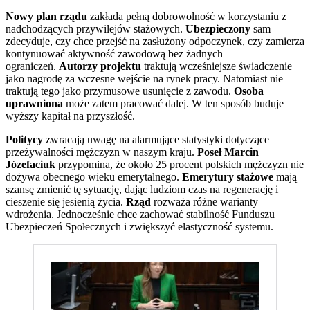
Nowy plan rządu
zakłada pełną dobrowolność w korzystaniu z
nadchodzących przywilejów stażowych.
Ubezpieczony
sam
zdecyduje, czy chce przejść na zasłużony odpoczynek, czy zamierza
kontynuować aktywność zawodową bez żadnych
ograniczeń.
Autorzy projektu
traktują wcześniejsze świadczenie
jako nagrodę za wczesne wejście na rynek pracy. Natomiast nie
traktują tego jako przymusowe usunięcie z zawodu.
Osoba
uprawniona
może zatem pracować dalej. W ten sposób buduje
wyższy kapitał na przyszłość.
Politycy
zwracają uwagę na alarmujące statystyki dotyczące
przeżywalności mężczyzn w naszym kraju.
Poseł Marcin
Józefaciuk
przypomina, że około 25 procent polskich mężczyzn nie
dożywa obecnego wieku emerytalnego.
Emerytury stażowe
mają
szansę zmienić tę sytuację, dając ludziom czas na regenerację i
cieszenie się jesienią życia.
Rząd
rozważa różne warianty
wdrożenia. Jednocześnie chce zachować stabilność Funduszu
Ubezpieczeń Społecznych i zwiększyć elastyczność systemu.