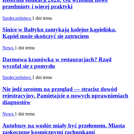
przedmioty i więcej praktyki
Społeczeństwo
1 dni temu
Sinice w Bałtyku zamykają kolejne kąpieliska.
Kąpiel może skończyć się zatruciem
News
1 dni temu
Darmowa kranówka w restauracjach? Rząd
wycofał się z pomysłu
Społeczeństwo
1 dni temu
Nie jedź szrotem na przegląd — stracisz dowód
rejestracyjny. Pamiętajcie o nowych uprawnieniach
diagnostów
News
1 dni temu
Autobusy na wodór miały być przełomem. Miasta
zaskoczone kosmicznymi rachunkami