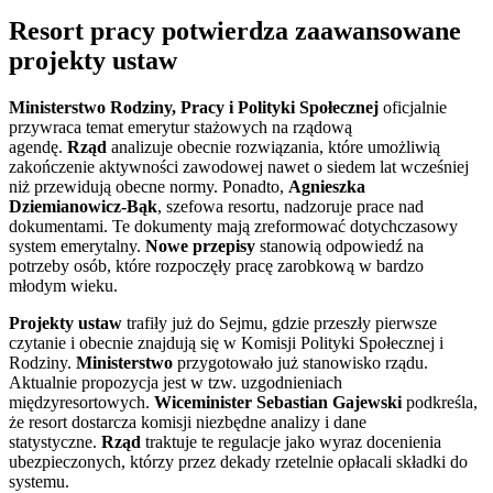
Resort pracy potwierdza zaawansowane
projekty ustaw
Ministerstwo Rodziny, Pracy i Polityki Społecznej
oficjalnie
przywraca temat emerytur stażowych na rządową
agendę.
Rząd
analizuje obecnie rozwiązania, które umożliwią
zakończenie aktywności zawodowej nawet o siedem lat wcześniej
niż przewidują obecne normy. Ponadto,
Agnieszka
Dziemianowicz-Bąk
, szefowa resortu, nadzoruje prace nad
dokumentami. Te dokumenty mają zreformować dotychczasowy
system emerytalny.
Nowe przepisy
stanowią odpowiedź na
potrzeby osób, które rozpoczęły pracę zarobkową w bardzo
młodym wieku.
Projekty ustaw
trafiły już do Sejmu, gdzie przeszły pierwsze
czytanie i obecnie znajdują się w Komisji Polityki Społecznej i
Rodziny.
Ministerstwo
przygotowało już stanowisko rządu.
Aktualnie propozycja jest w tzw. uzgodnieniach
międzyresortowych.
Wiceminister Sebastian Gajewski
podkreśla,
że resort dostarcza komisji niezbędne analizy i dane
statystyczne.
Rząd
traktuje te regulacje jako wyraz docenienia
ubezpieczonych, którzy przez dekady rzetelnie opłacali składki do
systemu.