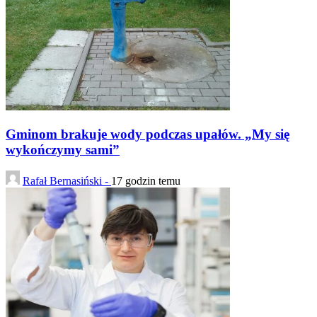
Gminom brakuje wody podczas upałów. „My się
wykończymy sami”
Rafał Bernasiński -
17 godzin temu