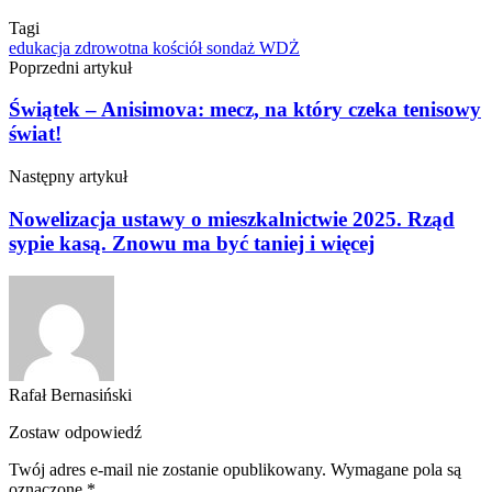
Tagi
edukacja zdrowotna
kościół
sondaż
WDŻ
Poprzedni artykuł
Świątek – Anisimova: mecz, na który czeka tenisowy
świat!
Następny artykuł
Nowelizacja ustawy o mieszkalnictwie 2025. Rząd
sypie kasą. Znowu ma być taniej i więcej
Rafał Bernasiński
Zostaw odpowiedź
Twój adres e-mail nie zostanie opublikowany.
Wymagane pola są
oznaczone
*