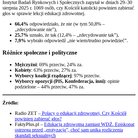
Instytut Badań Rynkowych i Społecznych zapytał w dniach 29–30
sierpnia 2025 r. 1069 osób, czy Kościół katolicki powinien zabierać
głos w sprawie lekcji edukacji zdrowotnej.
66,4%
odpowiedziało, że nie (w tym 50,8% –
„zdecydowanie nie”),
25,7%
uznało, że tak (12,4% – „zdecydowanie tak”),
7,9%
wybrało odpowiedź „nie wiem/trudno powiedzieć”.
Różnice społeczne i polityczne
Mężczyźni
: 69% przeciw, 24% za.
Kobiety
: 63% przeciw, 27% za.
Wyborcy koalicji rządzącej
: 97% przeciw.
Wyborcy opozycji (PiS, Konfederacja, inni)
: opinie
podzielone – 44% przeciw, 47% za.
Źródła:
Radio ZET –
Polacy o edukacji zdrowotnej. Czy Kościół
powinien zabierać głos?
FaktyPlus.pl –
Edukacja zdrowotna zamiast WDŻ. Episkopat
ostrzega przed „erotyzacją”, choć sam unika rozliczenia
skandali seksualnych