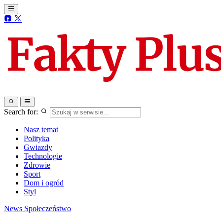
Search for:
Nasz temat
Polityka
Gwiazdy
Technologie
Zdrowie
Sport
Dom i ogród
Styl
News
Społeczeństwo