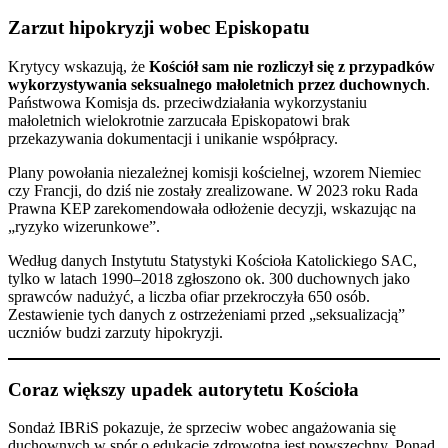
Zarzut hipokryzji wobec Episkopatu
Krytycy wskazują, że
Kościół sam nie rozliczył się z przypadków
wykorzystywania seksualnego małoletnich przez duchownych
.
Państwowa Komisja ds. przeciwdziałania wykorzystaniu
małoletnich wielokrotnie zarzucała Episkopatowi brak
przekazywania dokumentacji i unikanie współpracy.
Plany powołania niezależnej komisji kościelnej, wzorem Niemiec
czy Francji, do dziś nie zostały zrealizowane. W 2023 roku Rada
Prawna KEP zarekomendowała odłożenie decyzji, wskazując na
„ryzyko wizerunkowe”.
Według danych Instytutu Statystyki Kościoła Katolickiego SAC,
tylko w latach 1990–2018 zgłoszono ok. 300 duchownych jako
sprawców nadużyć, a liczba ofiar przekroczyła 650 osób.
Zestawienie tych danych z ostrzeżeniami przed „seksualizacją”
uczniów budzi zarzuty hipokryzji.
Coraz większy upadek autorytetu Kościoła
Sondaż IBRiS pokazuje, że sprzeciw wobec angażowania się
duchownych w spór o edukację zdrowotną jest powszechny. Ponad