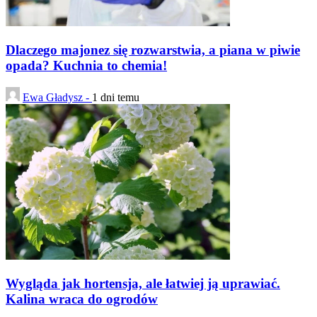
Dlaczego majonez się rozwarstwia, a piana w piwie
opada? Kuchnia to chemia!
Ewa Gładysz -
1 dni temu
Wygląda jak hortensja, ale łatwiej ją uprawiać.
Kalina wraca do ogrodów