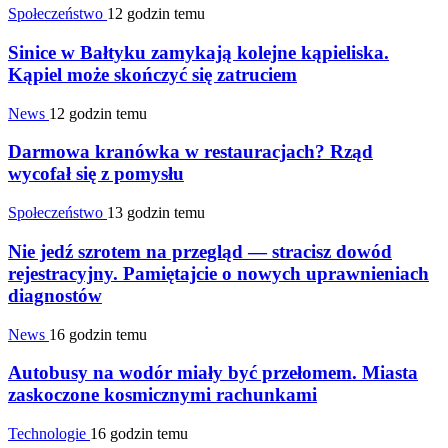
Społeczeństwo
12 godzin temu
Sinice w Bałtyku zamykają kolejne kąpieliska.
Kąpiel może skończyć się zatruciem
News
12 godzin temu
Darmowa kranówka w restauracjach? Rząd
wycofał się z pomysłu
Społeczeństwo
13 godzin temu
Nie jedź szrotem na przegląd — stracisz dowód
rejestracyjny. Pamiętajcie o nowych uprawnieniach
diagnostów
News
16 godzin temu
Autobusy na wodór miały być przełomem. Miasta
zaskoczone kosmicznymi rachunkami
Technologie
16 godzin temu