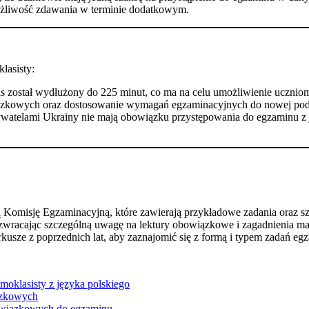
ożliwość zdawania w terminie dodatkowym.
lasisty:
as został wydłużony do 225 minut, co ma na celu umożliwienie ucznio
bowiązkowych oraz dostosowanie wymagań egzaminacyjnych do nowej p
watelami Ukrainy nie mają obowiązku przystępowania do egzaminu z jęz
 Komisję Egzaminacyjną, które zawierają przykładowe zadania oraz s
 zwracając szczególną uwagę na lektury obowiązkowe i zagadnienia m
rkusze z poprzednich lat, aby zaznajomić się z formą i typem zadań eg
moklasisty z języka polskiego
iązkowych
obowiązkowych do egzaminu