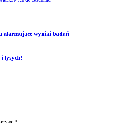
a alarmujące wyniki badań​
i łysych!
naczone
*