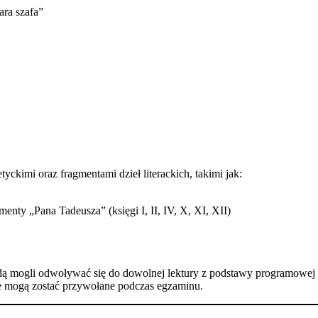
ra szafa”​
kimi oraz fragmentami dzieł literackich, takimi jak:​
nty „Pana Tadeusza” (księgi I, II, IV, X, XI, XII)​
dą mogli odwoływać się do dowolnej lektury z podstawy programowej z
óre mogą zostać przywołane podczas egzaminu.​