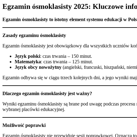
Egzamin ósmoklasisty 2025: Kluczowe inf
Egzamin ósmoklasisty to istotny element systemu edukacji w Pols
Zasady egzaminu ósmoklasisty
Egzamin ósmoklasisty jest obowiązkowy dla wszystkich uczniów koń
Język polski
: czas trwania – 150 minut.
Matematyka
: czas trwania – 125 minut.
Język obcy nowożytny
(angielski, francuski, hiszpański, niem
Egzamin odbywa się w ciągu trzech kolejnych dni, a jego wyniki ma
Dlaczego egzamin ósmoklasisty jest ważny?
Wyniki egzaminu ósmoklasisty są brane pod uwagę podczas procesu rek
wybranej placówki edukacyjnej.
Możliwość poprawki
Egzamin ósmoklasisty nie przewiduje sesji poprawkowej. Oznacza t