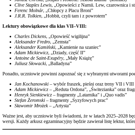
Clive Staples Lewis
, „Opowieści z Narnii. Lew, czarownica i sta
Ferenc Molnár
, „Chłopcy z Placu Broni”​
J.R.R. Tolkien
, „Hobbit, czyli tam i z powrotem”​
Lektury obowiązkowe dla klas VII–VIII:
Charles Dickens
, „Opowieść wigilijna”​
Aleksander Fredro
, „Zemsta”​
Aleksander Kamiński
, „Kamienie na szaniec”​
Adam Mickiewicz
, „Dziady, część II”​
Antoine de Saint-Exupéry
, „Mały Książę”​
Juliusz Słowacki
, „Balladyna”​
Ponadto, uczniowie powinni zapoznać się z wybranymi utworami poetyc
Jan Kochanowski
– wybór fraszek, pieśni oraz treny VII i VIII​
Adam Mickiewicz
– „Reduta Ordona”, „Świtezianka” oraz fragme
Henryk Sienkiewicz
– fragmenty „Latarnika” i „Quo vadis”​
Stefan Żeromski
– fragmenty „Syzyfowych prac”​
Sławomir Mrożek
– „Artysta”​
Ważne jest, aby uczniowie byli świadomi, że w latach 2025–2028 bę
wersji. Każdy arkusz egzaminacyjny będzie zawierał listę lektur, kt