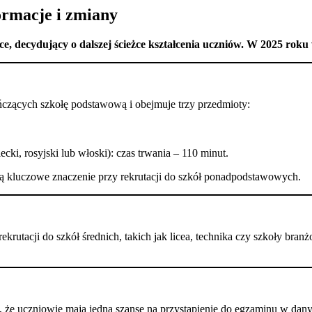
ormacje i zmiany
ce, decydujący o dalszej ścieżce kształcenia uczniów. W 2025 rok
czących szkołę podstawową i obejmuje trzy przedmioty:
iecki, rosyjski lub włoski): czas trwania – 110 minut.
ją kluczowe znaczenie przy rekrutacji do szkół ponadpodstawowych.
rutacji do szkół średnich, takich jak licea, technika czy szkoły bran
o, że uczniowie mają jedną szansę na przystąpienie do egzaminu w da