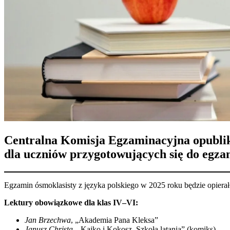
Centralna Komisja Egzaminacyjna opublik
dla uczniów przygotowujących się do egzam
Egzamin ósmoklasisty z języka polskiego w 2025 roku będzie opierał 
Lektury obowiązkowe dla klas IV–VI:
Jan Brzechwa
, „Akademia Pana Kleksa”​
Janusz Christa
, „Kajko i Kokosz. Szkoła latania” (komiks)​