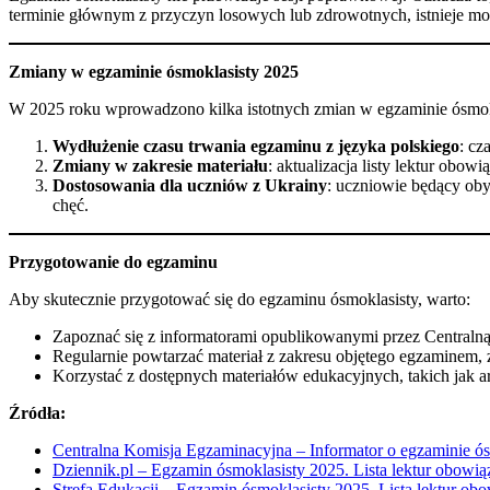
terminie głównym z przyczyn losowych lub zdrowotnych, istnieje m
Zmiany w egzaminie ósmoklasisty 2025
W 2025 roku wprowadzono kilka istotnych zmian w egzaminie ósmok
Wydłużenie czasu trwania egzaminu z języka polskiego
: cz
Zmiany w zakresie materiału
: aktualizacja listy lektur o
Dostosowania dla uczniów z Ukrainy
: uczniowie będący oby
chęć.
Przygotowanie do egzaminu
Aby skutecznie przygotować się do egzaminu ósmoklasisty, warto:
Zapoznać się z informatorami opublikowanymi przez Centralną
Regularnie powtarzać materiał z zakresu objętego egzaminem,
Korzystać z dostępnych materiałów edukacyjnych, takich jak a
Źródła:
Centralna Komisja Egzaminacyjna – Informator o egzaminie ós
Dziennik.pl – Egzamin ósmoklasisty 2025. Lista lektur obow
Strefa Edukacji – Egzamin ósmoklasisty 2025. Lista lektur 