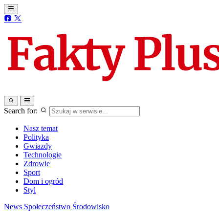
Search for:
Nasz temat
Polityka
Gwiazdy
Technologie
Zdrowie
Sport
Dom i ogród
Styl
News
Społeczeństwo
Środowisko