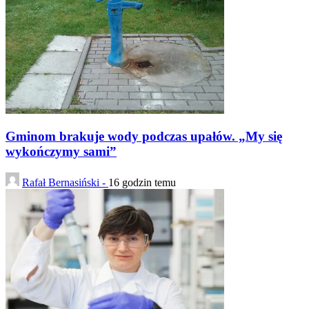
Gminom brakuje wody podczas upałów. „My się
wykończymy sami”
Rafał Bernasiński -
16 godzin temu