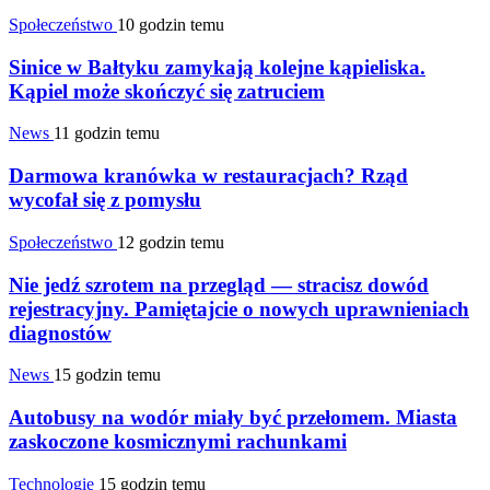
Społeczeństwo
10 godzin temu
Sinice w Bałtyku zamykają kolejne kąpieliska.
Kąpiel może skończyć się zatruciem
News
11 godzin temu
Darmowa kranówka w restauracjach? Rząd
wycofał się z pomysłu
Społeczeństwo
12 godzin temu
Nie jedź szrotem na przegląd — stracisz dowód
rejestracyjny. Pamiętajcie o nowych uprawnieniach
diagnostów
News
15 godzin temu
Autobusy na wodór miały być przełomem. Miasta
zaskoczone kosmicznymi rachunkami
Technologie
15 godzin temu