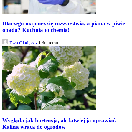
Dlaczego majonez się rozwarstwia, a piana w piwie
opada? Kuchnia to chemia!
Ewa Gładysz -
1 dni temu
Wygląda jak hortensja, ale łatwiej ją uprawiać.
Kalina wraca do ogrodów