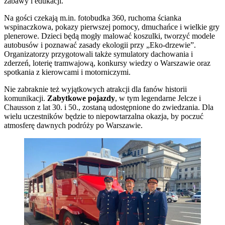
zabawy i edukacji.
Na gości czekają m.in. fotobudka 360, ruchoma ścianka
wspinaczkowa, pokazy pierwszej pomocy, dmuchańce i wielkie gry
plenerowe. Dzieci będą mogły malować koszulki, tworzyć modele
autobusów i poznawać zasady ekologii przy „Eko-drzewie”.
Organizatorzy przygotowali także symulatory dachowania i
zderzeń, loterię tramwajową, konkursy wiedzy o Warszawie oraz
spotkania z kierowcami i motorniczymi.
Nie zabraknie też wyjątkowych atrakcji dla fanów historii
komunikacji.
Zabytkowe pojazdy
, w tym legendarne Jelcze i
Chausson z lat 30. i 50., zostaną udostępnione do zwiedzania. Dla
wielu uczestników będzie to niepowtarzalna okazja, by poczuć
atmosferę dawnych podróży po Warszawie.