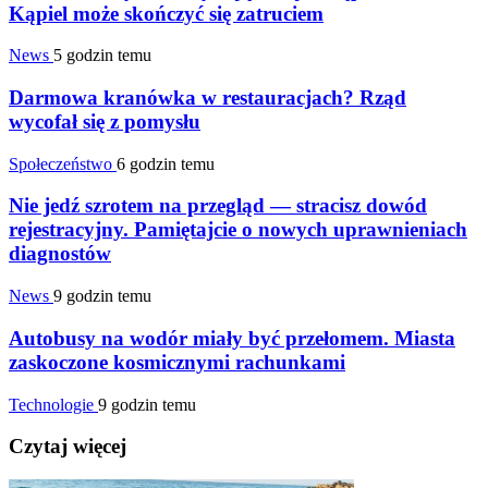
Kąpiel może skończyć się zatruciem
News
5 godzin temu
Darmowa kranówka w restauracjach? Rząd
wycofał się z pomysłu
Społeczeństwo
6 godzin temu
Nie jedź szrotem na przegląd — stracisz dowód
rejestracyjny. Pamiętajcie o nowych uprawnieniach
diagnostów
News
9 godzin temu
Autobusy na wodór miały być przełomem. Miasta
zaskoczone kosmicznymi rachunkami
Technologie
9 godzin temu
Czytaj więcej