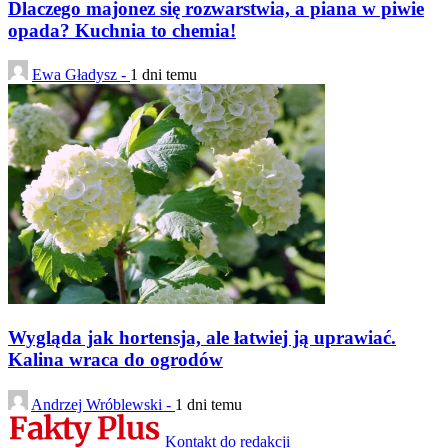
Dlaczego majonez się rozwarstwia, a piana w piwie
opada? Kuchnia to chemia!
Ewa Gładysz -
1 dni temu
Wygląda jak hortensja, ale łatwiej ją uprawiać.
Kalina wraca do ogrodów
Andrzej Wróblewski -
1 dni temu
Kontakt do redakcji