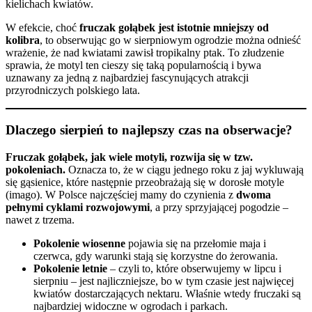
kielichach kwiatów.
W efekcie, choć
fruczak gołąbek jest istotnie mniejszy od
kolibra
, to obserwując go w sierpniowym ogrodzie można odnieść
wrażenie, że nad kwiatami zawisł tropikalny ptak. To złudzenie
sprawia, że motyl ten cieszy się taką popularnością i bywa
uznawany za jedną z najbardziej fascynujących atrakcji
przyrodniczych polskiego lata.
Dlaczego sierpień to najlepszy czas na obserwacje?
Fruczak gołąbek, jak wiele motyli, rozwija się w tzw.
pokoleniach.
Oznacza to, że w ciągu jednego roku z jaj wykluwają
się gąsienice, które następnie przeobrażają się w dorosłe motyle
(imago). W Polsce najczęściej mamy do czynienia z
dwoma
pełnymi cyklami rozwojowymi
, a przy sprzyjającej pogodzie –
nawet z trzema.
Pokolenie wiosenne
pojawia się na przełomie maja i
czerwca, gdy warunki stają się korzystne do żerowania.
Pokolenie letnie
– czyli to, które obserwujemy w lipcu i
sierpniu – jest najliczniejsze, bo w tym czasie jest najwięcej
kwiatów dostarczających nektaru. Właśnie wtedy fruczaki są
najbardziej widoczne w ogrodach i parkach.