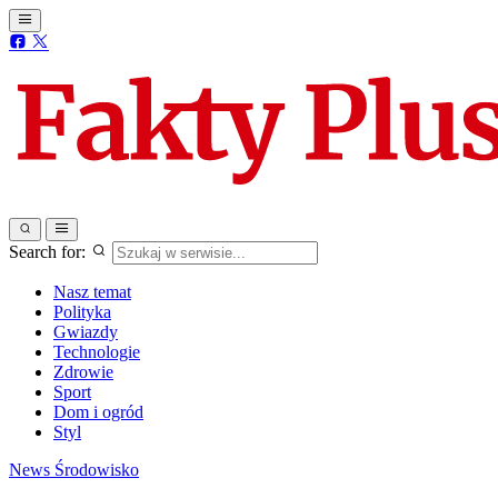
Search for:
Nasz temat
Polityka
Gwiazdy
Technologie
Zdrowie
Sport
Dom i ogród
Styl
News
Środowisko