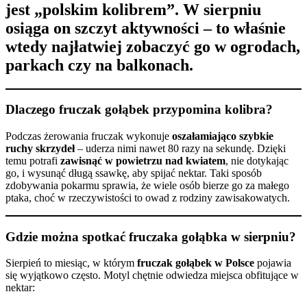
jest „polskim kolibrem”. W sierpniu
osiąga on szczyt aktywności – to właśnie
wtedy najłatwiej zobaczyć go w ogrodach,
parkach czy na balkonach.
Dlaczego fruczak gołąbek przypomina kolibra?
Podczas żerowania fruczak wykonuje
oszałamiająco szybkie
ruchy skrzydeł
– uderza nimi nawet 80 razy na sekundę. Dzięki
temu potrafi
zawisnąć w powietrzu nad kwiatem
, nie dotykając
go, i wysunąć długą ssawkę, aby spijać nektar. Taki sposób
zdobywania pokarmu sprawia, że wiele osób bierze go za małego
ptaka, choć w rzeczywistości to owad z rodziny zawisakowatych.
Gdzie można spotkać fruczaka gołąbka w sierpniu?
Sierpień to miesiąc, w którym
fruczak gołąbek w Polsce
pojawia
się wyjątkowo często. Motyl chętnie odwiedza miejsca obfitujące w
nektar: