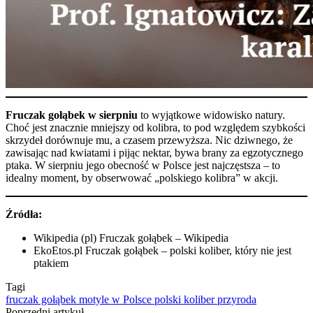
Fruczak gołąbek w sierpniu
to wyjątkowe widowisko natury.
Choć jest znacznie mniejszy od kolibra, to pod względem szybkości
skrzydeł dorównuje mu, a czasem przewyższa. Nic dziwnego, że
zawisając nad kwiatami i pijąc nektar, bywa brany za egzotycznego
ptaka. W sierpniu jego obecność w Polsce jest najczęstsza – to
idealny moment, by obserwować „polskiego kolibra” w akcji.
Źródła:
Wikipedia (pl)
Fruczak gołąbek – Wikipedia
EkoEtos.pl
Fruczak gołąbek – polski koliber, który nie jest
ptakiem
Tagi
fruczak gołąbek
motyle w Polsce
polski koliber
przyroda
Poprzedni artykuł