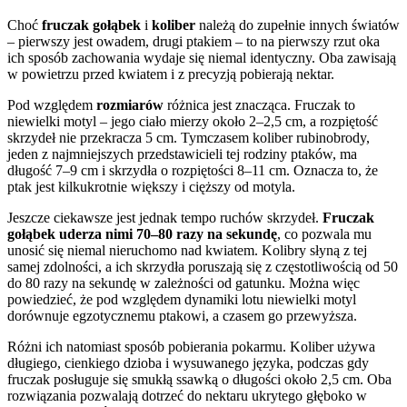
Choć
fruczak gołąbek
i
koliber
należą do zupełnie innych światów
– pierwszy jest owadem, drugi ptakiem – to na pierwszy rzut oka
ich sposób zachowania wydaje się niemal identyczny. Oba zawisają
w powietrzu przed kwiatem i z precyzją pobierają nektar.
Pod względem
rozmiarów
różnica jest znacząca. Fruczak to
niewielki motyl – jego ciało mierzy około 2–2,5 cm, a rozpiętość
skrzydeł nie przekracza 5 cm. Tymczasem koliber rubinobrody,
jeden z najmniejszych przedstawicieli tej rodziny ptaków, ma
długość 7–9 cm i skrzydła o rozpiętości 8–11 cm. Oznacza to, że
ptak jest kilkukrotnie większy i cięższy od motyla.
Jeszcze ciekawsze jest jednak tempo ruchów skrzydeł.
Fruczak
gołąbek uderza nimi 70–80 razy na sekundę
, co pozwala mu
unosić się niemal nieruchomo nad kwiatem. Kolibry słyną z tej
samej zdolności, a ich skrzydła poruszają się z częstotliwością od 50
do 80 razy na sekundę w zależności od gatunku. Można więc
powiedzieć, że pod względem dynamiki lotu niewielki motyl
dorównuje egzotycznemu ptakowi, a czasem go przewyższa.
Różni ich natomiast sposób pobierania pokarmu. Koliber używa
długiego, cienkiego dzioba i wysuwanego języka, podczas gdy
fruczak posługuje się smukłą ssawką o długości około 2,5 cm. Oba
rozwiązania pozwalają dotrzeć do nektaru ukrytego głęboko w