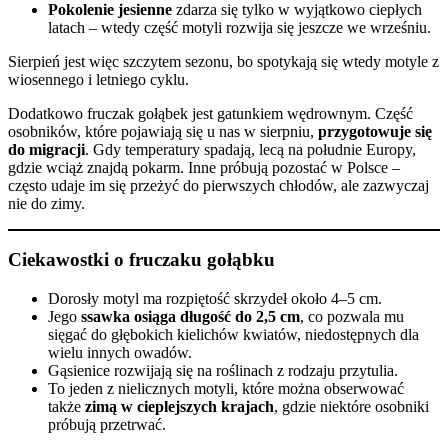
Pokolenie jesienne
zdarza się tylko w wyjątkowo ciepłych
latach – wtedy część motyli rozwija się jeszcze we wrześniu.
Sierpień jest więc szczytem sezonu, bo spotykają się wtedy motyle z
wiosennego i letniego cyklu.
Dodatkowo fruczak gołąbek jest gatunkiem wędrownym. Część
osobników, które pojawiają się u nas w sierpniu,
przygotowuje się
do migracji
. Gdy temperatury spadają, lecą na południe Europy,
gdzie wciąż znajdą pokarm. Inne próbują pozostać w Polsce –
często udaje im się przeżyć do pierwszych chłodów, ale zazwyczaj
nie do zimy.
Ciekawostki o fruczaku gołąbku
Dorosły motyl ma rozpiętość skrzydeł około 4–5 cm.
Jego
ssawka osiąga długość do 2,5 cm
, co pozwala mu
sięgać do głębokich kielichów kwiatów, niedostępnych dla
wielu innych owadów.
Gąsienice rozwijają się na roślinach z rodzaju przytulia.
To jeden z nielicznych motyli, które można obserwować
także
zimą w cieplejszych krajach
, gdzie niektóre osobniki
próbują przetrwać.