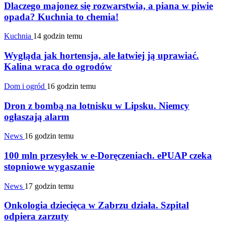
Dlaczego majonez się rozwarstwia, a piana w piwie
opada? Kuchnia to chemia!
Kuchnia
14 godzin temu
Wygląda jak hortensja, ale łatwiej ją uprawiać.
Kalina wraca do ogrodów
Dom i ogród
16 godzin temu
Dron z bombą na lotnisku w Lipsku. Niemcy
ogłaszają alarm
News
16 godzin temu
100 mln przesyłek w e-Doręczeniach. ePUAP czeka
stopniowe wygaszanie
News
17 godzin temu
Onkologia dziecięca w Zabrzu działa. Szpital
odpiera zarzuty