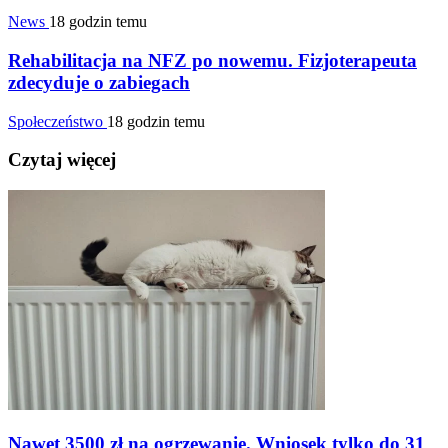
News
18 godzin temu
Rehabilitacja na NFZ po nowemu. Fizjoterapeuta
zdecyduje o zabiegach
Społeczeństwo
18 godzin temu
Czytaj więcej
Nawet 3500 zł na ogrzewanie. Wniosek tylko do 31