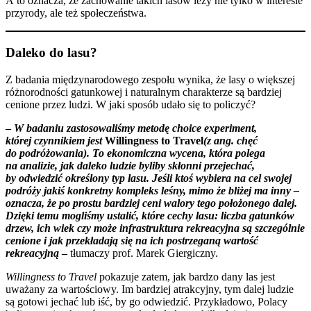
A to oznacza, że zachowanie takich lasów leży nie tylko w interesie
przyrody, ale też społeczeństwa.
Daleko do lasu?
Z badania międzynarodowego zespołu wynika, że lasy o większej
różnorodności gatunkowej i naturalnym charakterze są bardziej
cenione przez ludzi. W jaki sposób udało się to policzyć?
–
W badaniu zastosowaliśmy
metodę choice experiment,
której czynnikiem jest
Willingness to Travel
(z ang. chęć
do podróżowania). To ekonomiczna wycena, która polega
na analizie, jak daleko ludzie byliby skłonni przejechać,
by odwiedzić określony typ lasu. Jeśli ktoś wybiera na cel swojej
podróży jakiś konkretny kompleks leśny, mimo że bliżej ma inny –
oznacza, że po prostu bardziej ceni walory tego położonego dalej.
Dzięki temu mogliśmy ustalić, które cechy lasu: liczba gatunków
drzew, ich wiek czy może infrastruktura rekreacyjna są szczególnie
cenione i jak przekładają się na ich postrzeganą wartość
rekreacyjną
–
tłumaczy prof. Marek Giergiczny.
Willingness to Travel
pokazuje zatem, jak bardzo dany las jest
uważany za wartościowy. Im bardziej atrakcyjny, tym dalej ludzie
są gotowi jechać lub iść, by go odwiedzić. Przykładowo, Polacy