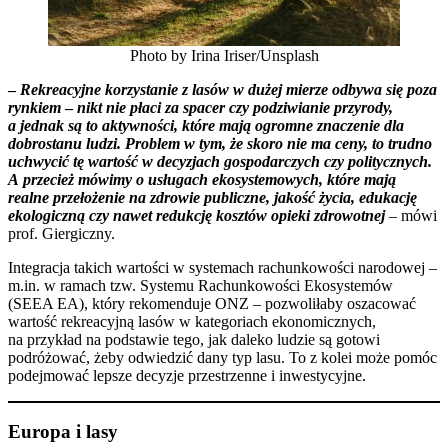
Photo by Irina Iriser/Unsplash
–
Rekreacyjne korzystanie z lasów w dużej mierze odbywa się poza
rynkiem
–
nikt nie płaci za spacer czy podziwianie przyrody,
a jednak są to aktywności, które mają ogromne znaczenie dla
dobrostanu ludzi. Problem w tym, że skoro nie ma ceny, to trudno
uchwycić tę wartość w decyzjach gospodarczych czy politycznych.
A przecież mówimy o usługach ekosystemowych, które mają
realne przełożenie na zdrowie publiczne, jakość życia, edukację
ekologiczną czy nawet redukcję kosztów opieki zdrowotnej
– mówi
prof. Giergiczny.
Integracja takich wartości w systemach rachunkowości narodowej –
m.in. w ramach tzw. Systemu Rachunkowości Ekosystemów
(SEEA EA), który rekomenduje ONZ – pozwoliłaby oszacować
wartość rekreacyjną lasów w kategoriach ekonomicznych,
na przykład na podstawie tego, jak daleko ludzie są gotowi
podróżować, żeby odwiedzić dany typ lasu. To z kolei może pomóc
podejmować lepsze decyzje przestrzenne i inwestycyjne.
Europa i lasy