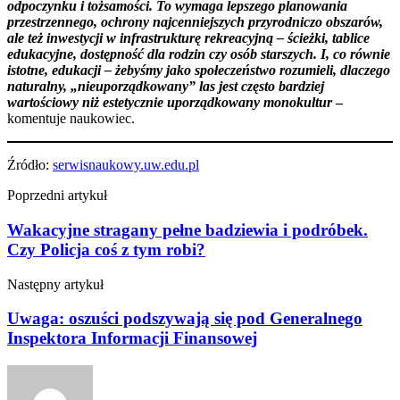
odpoczynku i tożsamości. To wymaga lepszego planowania
przestrzennego, ochrony najcenniejszych przyrodniczo obszarów,
ale też inwestycji w infrastrukturę rekreacyjną – ścieżki, tablice
edukacyjne, dostępność dla rodzin czy osób starszych. I, co równie
istotne, edukacji – żebyśmy jako społeczeństwo rozumieli, dlaczego
naturalny, „nieuporządkowany” las jest często bardziej
wartościowy niż estetycznie uporządkowany monokultur
–
komentuje naukowiec.
Źródło:
serwisnaukowy.uw.edu.pl
Poprzedni artykuł
Wakacyjne stragany pełne badziewia i podróbek.
Czy Policja coś z tym robi?
Następny artykuł
Uwaga: oszuści podszywają się pod Generalnego
Inspektora Informacji Finansowej