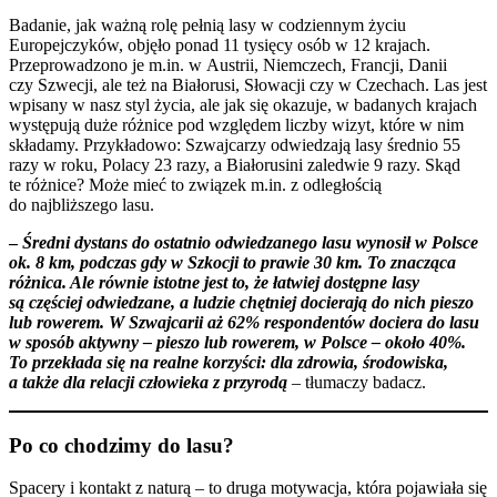
Badanie, jak ważną rolę pełnią lasy w codziennym życiu
Europejczyków, objęło ponad 11 tysięcy osób w 12 krajach.
Przeprowadzono je m.in. w Austrii, Niemczech, Francji, Danii
czy Szwecji, ale też na Białorusi, Słowacji czy w Czechach. Las jest
wpisany w nasz styl życia, ale jak się okazuje, w badanych krajach
występują duże różnice pod względem liczby wizyt, które w nim
składamy. Przykładowo: Szwajcarzy odwiedzają lasy średnio 55
razy w roku, Polacy 23 razy, a Białorusini zaledwie 9 razy. Skąd
te różnice? Może mieć to związek m.in. z odległością
do najbliższego lasu.
–
Średni dystans do ostatnio odwiedzanego lasu wynosił w Polsce
ok. 8 km, podczas gdy w Szkocji to prawie 30 km. To znacząca
różnica. Ale równie istotne jest to, że łatwiej dostępne lasy
są częściej odwiedzane, a ludzie chętniej docierają do nich pieszo
lub rowerem. W Szwajcarii aż 62% respondentów dociera do lasu
w sposób aktywny – pieszo lub rowerem, w Polsce – około 40%.
To przekłada się na realne korzyści: dla zdrowia, środowiska,
a także dla relacji człowieka z przyrodą
– tłumaczy badacz.
Po co chodzimy do lasu?
Spacery i kontakt z naturą – to druga motywacja, która pojawiała się