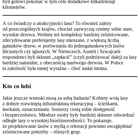
byli gotowi pokonać w tym celu dodatkowe kilkadziesiąt
kilometrów.
A co świadczy o atrakcyjności lasu? To również zależy
od poszczególnych krajów, chociaż zazwyczaj cenimy sobie stare,
wysokie drzewa. Wolimy też kompleksy bardziej zróżnicowane,
zdecydowanie preferujemy lasy mieszane, z większą liczbą
gatunków drzew, w porównaniu do jednogatunkowych lasów
liściastych czy iglastych. W Niemczech, Austrii i Szwajcarii
respondenci byli skłonni „zapłacić” (czyli podróżować dalej) za lasy
bardziej naturalne, z obecnością martwego drewna. W Polsce
ta zależność była mniej wyraźna – choć nadal istotna.
Kto co lubi
Jakie jeszcze wnioski niosą za sobą badania? Kobiety wolą lasy
z dobrze rozwiniętą infrastrukturą rekreacyjną – ścieżkami,
ławkami, oznaczeniami. Seniorzy cenią sobie dostępność
i bezpieczeństwo. Młodsze osoby były bardziej skłonne odwiedzać
odległe lasy o wysokiej bioróżnorodności. To pokazuje,
że projektowanie lasów z myślą o rekreacji powinno uwzględniać
zróżnicowane potrzeby – różnych grup.