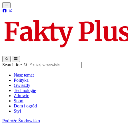
Search for:
Nasz temat
Polityka
Gwiazdy
Technologie
Zdrowie
Sport
Dom i ogród
Styl
Podróże
Środowisko