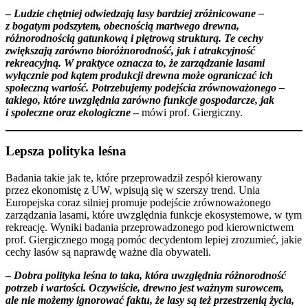
–
Ludzie chętniej odwiedzają lasy bardziej zróżnicowane –
z bogatym podszytem, obecnością martwego drewna,
różnorodnością gatunkową i piętrową strukturą. Te cechy
zwiększają zarówno bioróżnorodność, jak i atrakcyjność
rekreacyjną. W praktyce oznacza to, że zarządzanie lasami
wyłącznie pod kątem produkcji drewna może ograniczać ich
społeczną wartość. Potrzebujemy podejścia zrównoważonego –
takiego, które uwzględnia zarówno funkcje gospodarcze, jak
i społeczne oraz ekologiczne
–
mówi prof. Giergiczny.
Lepsza polityka leśna
Badania takie jak te, które przeprowadził zespół kierowany
przez ekonomistę z UW, wpisują się w szerszy trend. Unia
Europejska coraz silniej promuje podejście zrównoważonego
zarządzania lasami, które uwzględnia funkcje ekosystemowe, w tym
rekreację. Wyniki badania przeprowadzonego pod kierownictwem
prof. Giergicznego mogą pomóc decydentom lepiej zrozumieć, jakie
cechy lasów są naprawdę ważne dla obywateli.
–
Dobra polityka leśna to taka, która uwzględnia różnorodność
potrzeb i wartości. Oczywiście, drewno jest ważnym surowcem,
ale nie możemy ignorować faktu, że lasy są też przestrzenią życia,