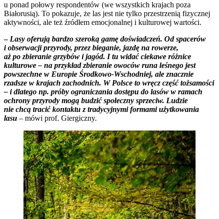
u ponad połowy respondentów (we wszystkich krajach poza
Białorusią). To pokazuje, że las jest nie tylko przestrzenią fizycznej
aktywności, ale też źródłem emocjonalnej i kulturowej wartości.
–
Lasy oferują bardzo szeroką gamę doświadczeń. Od spacerów
i obserwacji przyrody, przez bieganie, jazdę na rowerze,
aż po zbieranie grzybów i jagód. I tu widać ciekawe różnice
kulturowe – na przykład zbieranie owoców runa leśnego jest
powszechne w Europie Środkowo-Wschodniej, ale znacznie
rzadsze w krajach zachodnich. W Polsce to wręcz część tożsamości
– i dlatego np. próby ograniczania dostępu do lasów w ramach
ochrony przyrody mogą budzić społeczny sprzeciw. Ludzie
nie chcą tracić kontaktu z tradycyjnymi formami użytkowania
lasu
– mówi prof. Giergiczny.