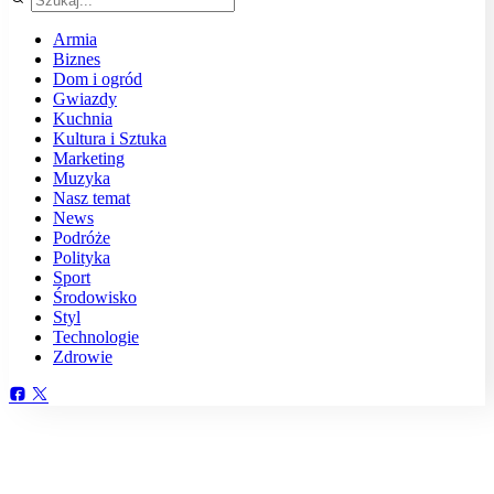
Armia
Biznes
Dom i ogród
Gwiazdy
Kuchnia
Kultura i Sztuka
Marketing
Muzyka
Nasz temat
News
Podróże
Polityka
Sport
Środowisko
Styl
Technologie
Zdrowie