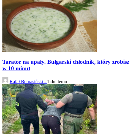
Tarator na upały. Bułgarski chłodnik, który zrobisz
w 10 minut
Rafał Bernasiński -
1 dni temu