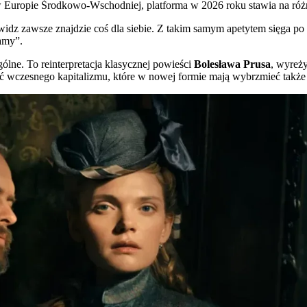
 Europie Środkowo-Wschodniej, platforma w 2026 roku stawia na różn
widz zawsze znajdzie coś dla siebie. Z takim samym apetytem sięga po 
camy”.
ólne. To reinterpretacja klasycznej powieści
Bolesława Prusa
, wyreż
pięć wczesnego kapitalizmu, które w nowej formie mają wybrzmieć takż