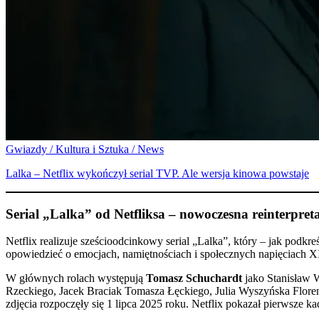
Gwiazdy / Kultura i Sztuka / News
Lalka – Netflix wykończył serial TVP. Ale wersja kinowa powstaje
Serial „Lalka” od Netfliksa – nowoczesna reinterpreta
Netflix realizuje sześcioodcinkowy serial „Lalka”, który – jak podkre
opowiedzieć o emocjach, namiętnościach i społecznych napięciach X
W głównych rolach występują
Tomasz Schuchardt
jako Stanisław 
Rzeckiego, Jacek Braciak Tomasza Łęckiego, Julia Wyszyńska Flor
zdjęcia rozpoczęły się 1 lipca 2025 roku. Netflix pokazał pierwsze k