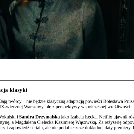
cja klasyki
ślają twórcy – nie będzie klasyczną adaptacją powieści Bolesława Prusa
IX-wiecznej Warszawy, ale z perspektywy współczesnej wrażliwości.
Wokulski i
Sandra Drzymalska
jako Izabela Łęcka. Netflix ujawnił r
entynę, a Magdalena Cielecka Kazimierę Wąsowską. Za reżyserię odp
adry i zapowiedź serialu, ale nie podał jeszcze dokładnej daty premiery