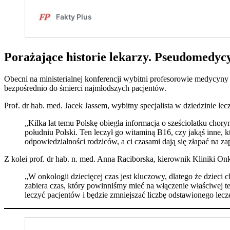
Porażające historie lekarzy. Pseudomedycy
Obecni na ministerialnej konferencji wybitni profesorowie medycyny
bezpośrednio do śmierci najmłodszych pacjentów.
Prof. dr hab. med. Jacek Jassem, wybitny specjalista w dziedzinie l
„Kilka lat temu Polskę obiegła informacja o sześciolatku chor
południu Polski. Ten leczył go witaminą B16, czy jakąś inne, kt
odpowiedzialności rodziców, a ci czasami dają się złapać na z
Z kolei prof. dr hab. n. med. Anna Raciborska, kierownik Kliniki Onk
„W onkologii dziecięcej czas jest kluczowy, dlatego że dzieci 
zabiera czas, który powinniśmy mieć na włączenie właściwej te
leczyć pacjentów i będzie zmniejszać liczbę odstawionego lecz