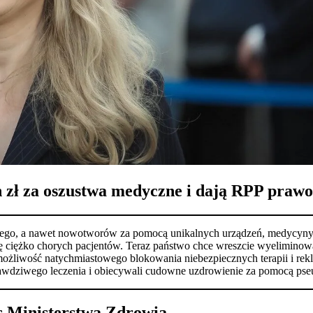
zł za oszustwa medyczne i dają RPP prawo
anego, a nawet nowotworów za pomocą unikalnych urządzeń, medycyny na
ję ciężko chorych pacjentów. Teraz państwo chce wreszcie wyeliminow
 możliwość natychmiastowego blokowania niebezpiecznych terapii i re
 prawdziwego leczenia i obiecywali cudowne uzdrowienie za pomocą p
s Ministerstwa Zdrowia