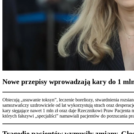
Nowe przepisy wprowadzają kary do 1 mln 
Obiecują „usuwanie toksyn”, leczenie boreliozy, stwardnienia rozsi
samozwańczy uzdrowiciele od lat wykorzystują strach oraz desperac
kary sięgające nawet 1 mln zł oraz daje Rzecznikowi Praw Pacjenta
których fałszywi „specjaliści” namawiali pacjentów do porzucania
Tragedie pacjentów wymusiły zmiany. Gło