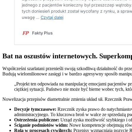
Bat na oszustów internetowych. Superkom
Współcześni szarlatani przenieśli swoją szkodliwą działalność do pr
Budują wielomilionowe zasięgi i w bardzo agresywny sposób manipulu
„Projekt ten odpowiada na manipulację emocjami pacjentów przez
ciężkiej sytuacji. Państwo nie może być bierne wobec tych, kt
Nowelizacja przepisów diametralnie zmienia układ sił. Rzecznik Pra
Decyzje tymczasowe:
Rzecznik zyska prawo do natychmiasto
administracyjnego. To kluczowa broń w walce ze sprzedażą p
Ostrzeżenia publiczne:
Urząd zyska możliwość szybkiego i ofic
Ściganie podmiotów widm:
Nowe kompetencje obejmują równi
Rola w procesach cywilnych:
Przepisy wzmacniają pozycję R