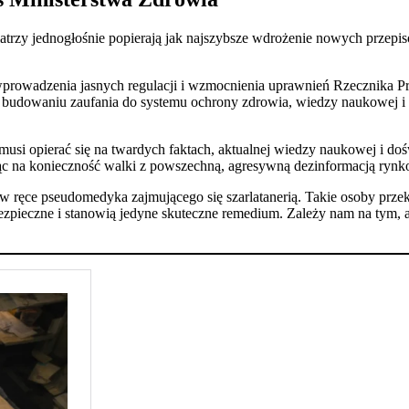
iatrzy jednogłośnie popierają jak najszybsze wdrożenie nowych przepis
prowadzenia jasnych regulacji i wzmocnienia uprawnień Rzecznika Pr
budowaniu zaufania do systemu ochrony zdrowia, wiedzy naukowej i
usi opierać się na twardych faktach, aktualnej wiedzy naukowej i doś
jąc na konieczność walki z powszechną, agresywną dezinformacją rynk
 w ręce pseudomedyka zajmującego się szarlatanerią. Takie osoby prze
zpieczne i stanowią jedyne skuteczne remedium. Zależy nam na tym, a