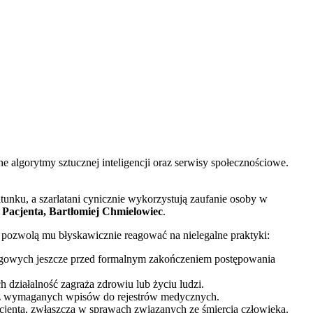
e algorytmy sztucznej inteligencji oraz serwisy społecznościowe.
atunku, a szarlatani cynicznie wykorzystują zaufanie osoby w
Pacjenta, Bartłomiej Chmielowiec
.
e pozwolą mu błyskawicznie reagować na nielegalne praktyki:
ngowych jeszcze przed formalnym zakończeniem postępowania
 działalność zagraża zdrowiu lub życiu ludzi.
 bez wymaganych wpisów do rejestrów medycznych.
jenta, zwłaszcza w sprawach związanych ze śmiercią człowieka.