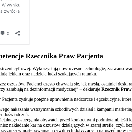
petencje Rzecznika Praw Pacjenta
zestrzeni cyfrowej. Wykorzystują nowoczesne technologie, zaawansowan
ją lękiem oraz nadzieją ludzi szukających ratunku.
 oszustów. Pacjenci często chwytają się, jak myślą, ostatniej deski r
órzy zarabiają na dezinformacji medycznej” – deklaruje
Rzecznik Praw 
w Pacjenta zyskuje potężne uprawnienia nadzorcze i egzekucyjne, któr
wego nakazania wstrzymania szkodliwych działań i kampanii marketi
seudoświadczeń.
jalnego ostrzegania obywateli przed konkretnymi podmiotami, jeśli ich
eż nakładanie kar na oszustów działających w szarej strefie, czyli
zecznika w postępowaniach cywilnych dotyczących naruszeń praw pac