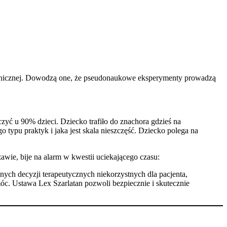
i klinicznej. Dowodzą one, że pseudonaukowe eksperymenty prowadzą
czyć u 90% dzieci. Dziecko trafiło do znachora gdzieś na
go typu praktyk i jaka jest skala nieszczęść. Dziecko polega na
awie, bije na alarm w kwestii uciekającego czasu:
lnych decyzji terapeutycznych niekorzystnych dla pacjenta,
móc. Ustawa Lex Szarlatan pozwoli bezpiecznie i skutecznie