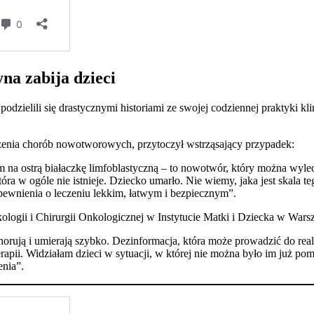
na zabija dzieci
 podzielili się drastycznymi historiami ze swojej codziennej praktyk
eczenia chorób nowotworowych, przytoczył wstrząsający przypadek:
ym na ostrą białaczkę limfoblastyczną – to nowotwór, który można wyle
óra w ogóle nie istnieje. Dziecko umarło. Nie wiemy, jaka jest skala te
apewnienia o leczeniu lekkim, łatwym i bezpiecznym”.
ologii i Chirurgii Onkologicznej w Instytucie Matki i Dziecka w Warsz
chorują i umierają szybko. Dezinformacja, która może prowadzić do rea
rapii. Widziałam dzieci w sytuacji, w której nie można było im już po
enia”.