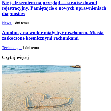
Nie jedź szrotem na przegląd — stracisz dowód
rejestracyjny. Pamiętajcie o nowych uprawnieniach
diagnostów
News
1 dni temu
Autobusy na wodór miały być przełomem. Miasta
zaskoczone kosmicznymi rachunkami
Technologie
1 dni temu
Czytaj więcej