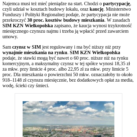
Najemca musi też mieć pieniądze na start. Chodzi o
partycypację
,
czyli udział w kosztach budowy lokalu, oraz
kaucję
. Ministerstwo
Funduszy i Polityki Regionalnej podaje, że partycypacja nie może
przekroczyć
30 proc. kosztów budowy mieszkania
. W zasadach
SIM KZN Wielkopolska
zapisano, że kaucja wynosi trzykrotność
miesięcznego czynszu najmu i trzeba ją wpłacić przed zawarciem
umowy.
Sam
czynsz w SIM
jest regulowany i ma być niższy niż przy
wynajmie mieszkania na rynku
.
SIM KZN Wielkopolska
podaje, że stawki mogą być nawet o 60 proc. niższe niż na rynku
komercyjnym, a maksymalny czynsz w tej spółce wynosi 18,35 zł
za mkw. przy limicie 4 proc. albo 22,95 zł za mkw. przy limicie 5
proc. Dla mieszkania o powierzchni 50 mkw. oznaczałoby to około
918–1148 zł czynszu miesięcznie, bez dodatkowych opłat za media,
wodę, ścieki czy śmieci.