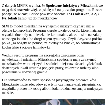
Z danych MFiPR wynika, że
Społeczne Inicjatywy Mieszkaniowe
mają dziś znacznie większą skalę niż na początku programu. Resort
podaje, że w całej Polsce powstaje obecnie
7733 mieszkań
, a
2,3
tys. lokali
trafiło już do mieszkańców.
SIM
to model mieszkań na wynajem o niższym czynszu niż w
ofercie komercyjnej. Program kieruje lokale do osób, które mają za
wysokie dochody na mieszkanie komunalne, ale za niskie na zakup
własnego lokalu albo drogi najem rynkowy. Czyli klasyczna polska
półka „za bogaty na pomoc, za biedny na rynek”, bo administracja
kocha takie życiowe łamigłówki.
Według resortu program ma szczególne znaczenie poza
największymi miastami.
Mieszkania społeczne
mają zatrzymać
mieszkańców w mniejszych i średnich miejscowościach, gdzie brak
dostępnych lokali utrudnia podjęcie pracy, założenie rodziny albo
pozostanie w rodzinnej gminie.
Dla samorządów to także sposób na przyciąganie pracowników.
Mieszkanie może zdecydować o tym, czy nauczyciel, pielęgniarka,
urzędnik, pracownik usług albo młoda rodzina zostaną w mniejszym
mieście.