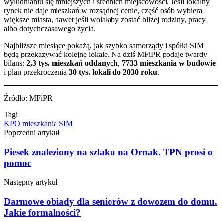
wyludnianiu się mniejszych i średnich miejscowości. Jeśli lokalny
rynek nie daje mieszkań w rozsądnej cenie, część osób wybiera
większe miasta, nawet jeśli wolałaby zostać bliżej rodziny, pracy
albo dotychczasowego życia.
Najbliższe miesiące pokażą, jak szybko samorządy i spółki SIM
będą przekazywać kolejne lokale. Na dziś MFiPR podaje twardy
bilans:
2,3 tys. mieszkań oddanych
,
7733 mieszkania w budowie
i plan przekroczenia
30 tys. lokali do 2030 roku
.
Źródło: MFiPR
Tagi
KPO
mieszkania
SIM
Poprzedni artykuł
Piesek znaleziony na szlaku na Ornak. TPN prosi o
pomoc
Następny artykuł
Darmowe obiady dla seniorów z dowozem do domu.
Jakie formalności?