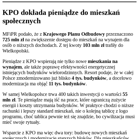
KPO dokłada pieniądze do mieszkań
społecznych
MFiPR podało, że z
Krajowego Planu Odbudowy
przeznaczono
725 mln zł
na zwiększenie dostępu do mieszkań na wynajem dla
osób o niższych dochodach. Z tej kwoty
103 mln zł
trafiły do
Wielkopolski.
Pieniądze z KPO wspierają nie tylko nowe
mieszkania na
wynajem
, ale także poprawę efektywności energetycznej
istniejących budynków wielorodzinnych. Resort podaje, że w całej
Polsce zmodernizowano już blisko
4 tys. budynków
, a docelowo
modernizacja ma objąć
11 tys. budynków
.
W samej Wielkopolsce trwa 400 takich inwestycji o wartości
55
mln zł
. Te pieniądze mają iść na prace, które ograniczą zużycie
energii i koszty utrzymania budynków. W praktyce chodzi o niższe
rachunki i lepszy standard mieszkań, nie o kolejną tablicę z logo
programu, choć tablica pewnie też się znajdzie, bo cywilizacja musi
mieć swoje rytuały.
Wsparcie z KPO ma więc dwa tory: budowę nowych mieszkań
społecznych i modernizację starszych bloków. Dla mieszkańców