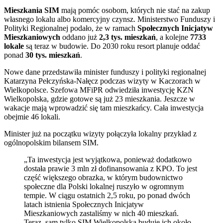
Mieszkania SIM
mają pomóc osobom, których nie stać na zakup
własnego lokalu albo komercyjny czynsz. Ministerstwo Funduszy i
Polityki Regionalnej podało, że w ramach
Społecznych Inicjatyw
Mieszkaniowych
oddano już
2,3 tys. mieszkań
, a kolejne
7733
lokale
są teraz w budowie. Do 2030 roku resort planuje oddać
ponad
30 tys. mieszkań
.
Nowe dane przedstawiła minister funduszy i polityki regionalnej
Katarzyna Pełczyńska-Nałęcz podczas wizyty w Kaczorach w
Wielkopolsce. Szefowa MFiPR odwiedziła inwestycję KZN
Wielkopolska, gdzie gotowe są już 23 mieszkania. Jeszcze w
wakacje mają wprowadzić się tam mieszkańcy. Cała inwestycja
obejmie 46 lokali.
Minister już na początku wizyty połączyła lokalny przykład z
ogólnopolskim bilansem SIM.
„Ta inwestycja jest wyjątkowa, ponieważ dodatkowo
dostała prawie 3 mln zł dofinansowania z KPO. To jest
część większego obrazka, w którym budownictwo
społeczne dla Polski lokalnej ruszyło w ogromnym
tempie. W ciągu ostatnich 2,5 roku, po ponad dwóch
latach istnienia Społecznych Inicjatyw
Mieszkaniowych zastaliśmy w nich 40 mieszkań.
Teraz, sam tylko SIM Wielkopolska buduje ich około