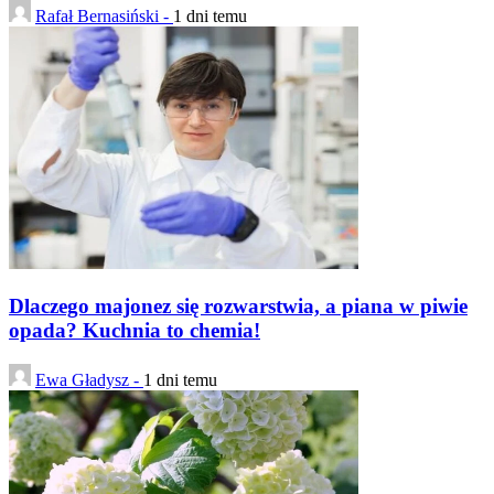
Rafał Bernasiński -
1 dni temu
Dlaczego majonez się rozwarstwia, a piana w piwie
opada? Kuchnia to chemia!
Ewa Gładysz -
1 dni temu