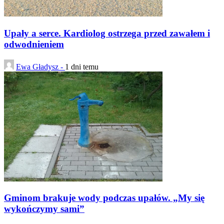
Upały a serce. Kardiolog ostrzega przed zawałem i
odwodnieniem
Ewa Gładysz -
1 dni temu
Gminom brakuje wody podczas upałów. „My się
wykończymy sami”