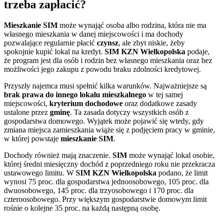
trzeba zapłacić?
Mieszkanie SIM
może wynająć osoba albo rodzina, która nie ma
własnego mieszkania w danej miejscowości i ma dochody
pozwalające regularnie płacić
czynsz
, ale zbyt niskie, żeby
spokojnie kupić lokal na kredyt.
SIM KZN Wielkopolska
podaje,
że program jest dla osób i rodzin bez własnego mieszkania oraz bez
możliwości jego zakupu z powodu braku zdolności kredytowej.
Przyszły najemca musi spełnić kilka warunków. Najważniejsze są
brak prawa do innego lokalu mieszkalnego
w tej samej
miejscowości,
kryterium dochodowe
oraz dodatkowe zasady
ustalone przez
gminę
. Ta zasada dotyczy wszystkich osób z
gospodarstwa domowego. Wyjątek może pojawić się wtedy, gdy
zmiana miejsca zamieszkania wiąże się z podjęciem pracy w gminie,
w której powstaje
mieszkanie SIM
.
Dochody również mają znaczenie.
SIM
może wynająć lokal osobie,
której średni miesięczny dochód z poprzedniego roku nie przekracza
ustawowego limitu. W
SIM KZN Wielkopolska
podano, że limit
wynosi 75 proc. dla gospodarstwa jednoosobowego, 105 proc. dla
dwuosobowego, 145 proc. dla trzyosobowego i 170 proc. dla
czteroosobowego. Przy większym gospodarstwie domowym limit
rośnie o kolejne 35 proc. na każdą następną osobę.