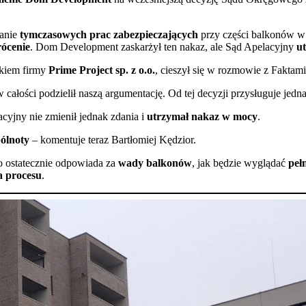
nanie
tymczasowych prac zabezpieczających
przy części balkonów 
ócenie
. Dom Development zaskarżył ten nakaz, ale Sąd Apelacyjny
u
nkiem firmy
Prime Project sp. z o.o.
, cieszył się w rozmowie z Faktam
ałości podzielił naszą argumentację. Od tej decyzji przysługuje jedn
cyjny nie zmienił jednak zdania i
utrzymał nakaz w mocy
.
ólnoty
– komentuje teraz Bartłomiej Kędzior.
 kto ostatecznie odpowiada za
wady balkonów
, jak będzie wyglądać
peł
a procesu
.