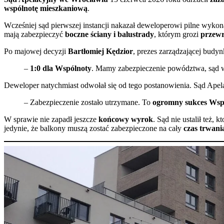
wspólnotę mieszkaniową
.
Wcześniej sąd pierwszej instancji nakazał deweloperowi pilne wyko
mają zabezpieczyć
boczne ściany i balustrady
, którym grozi
przewr
Po majowej decyzji
Bartłomiej Kędzior
, prezes zarządzającej budy
–
1:0 dla Wspólnoty
. Mamy zabezpieczenie powództwa, sąd w c
Deweloper natychmiast odwołał się od tego postanowienia. Sąd Apela
– Zabezpieczenie zostało utrzymane. To
ogromny sukces Wsp
W sprawie nie zapadł jeszcze
końcowy wyrok
. Sąd nie ustalił też,
jedynie, że balkony muszą zostać zabezpieczone na cały
czas trwani