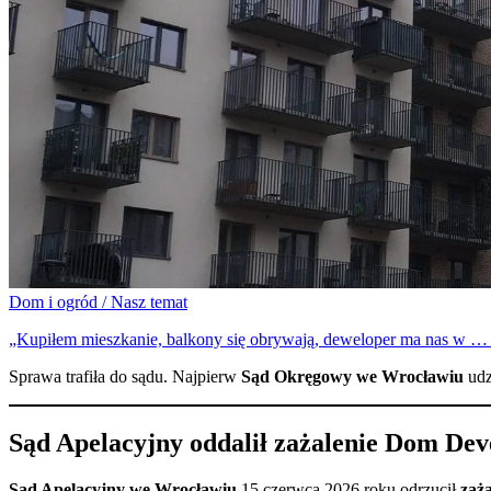
Dom i ogród / Nasz temat
„Kupiłem mieszkanie, balkony się obrywają, deweloper ma nas w
Sprawa trafiła do sądu. Najpierw
Sąd Okręgowy we Wrocławiu
udz
Sąd Apelacyjny oddalił zażalenie Dom De
Sąd Apelacyjny we Wrocławiu
15 czerwca 2026 roku odrzucił
zaż