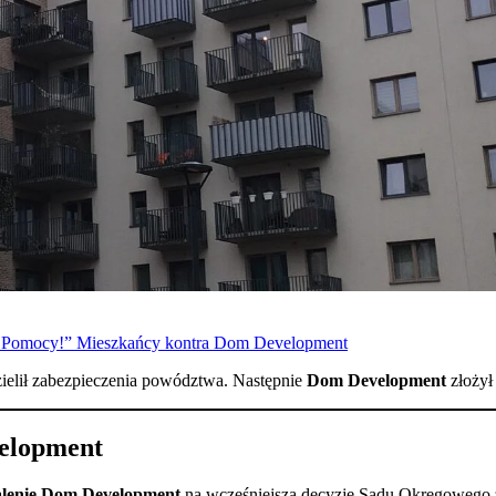
 … Pomocy!” Mieszkańcy kontra Dom Development
ielił zabezpieczenia powództwa. Następnie
Dom Development
złożył
velopment
alenie Dom Development
na wcześniejszą decyzję Sądu Okręgowego 