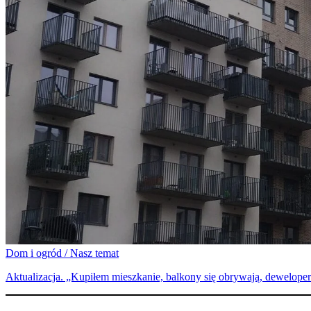
Dom i ogród / Nasz temat
Aktualizacja. „Kupiłem mieszkanie, balkony się obrywają, dewelo