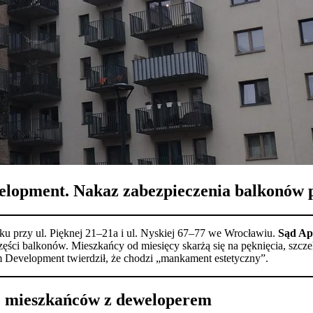
lopment. Nakaz zabezpieczenia balkonów pr
u przy ul. Pięknej 21–21a i ul. Nyskiej 67–77 we Wrocławiu.
Sąd Ap
ści balkonów. Mieszkańcy od miesięcy skarżą się na pęknięcia, szczel
m Development twierdził, że chodzi „mankament estetyczny”.
y” mieszkańców z deweloperem