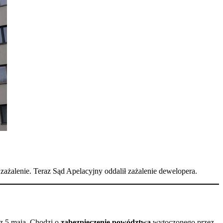
 zażalenie. Teraz Sąd Apelacyjny oddalił zażalenie dewelopera.
z 5 maja. Chodzi o
zabezpieczenie powództwa
wytoczonego przez