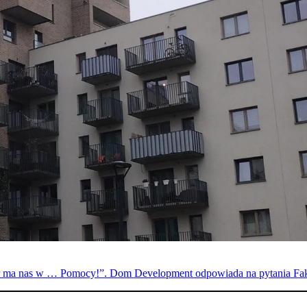
per ma nas w … Pomocy!”. Dom Development odpowiada na pytania Fa