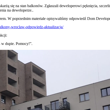
rżą się na stan balkonów. Zgłaszali deweloperowi pęknięcia, szczelin
nia na deweloperze..
erem. W poprzednim materiale opisywaliśmy odpowiedź Dom Developm
balkony-wroclaw-odpowiedz-aktualizacja/
kcji:
s w dupie. Pomocy!”.