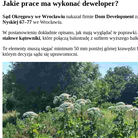
Jakie prace ma wykonać deweloper?
Sąd Okręgowy we Wrocławiu
nakazał firmie
Dom Development
za
Nyskiej 67–77
we Wrocławiu.
W postanowieniu dokładnie opisano, jak mają wyglądać te poprawki
stalowe kątowniki
, które połączą balustradę z sufitem wyższego bal
Te elementy muszą sięgać minimum 50 mm poniżej górnej krawędzi b
którym decyzja sądu się uprawomocni.