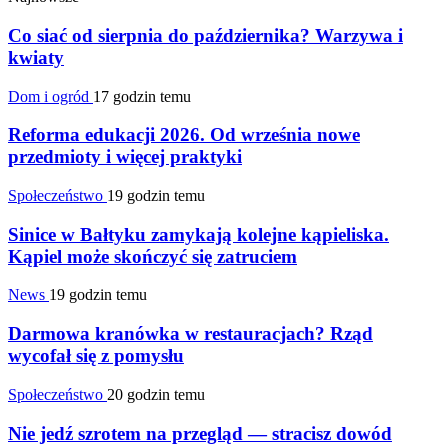
Co siać od sierpnia do października? Warzywa i
kwiaty
Dom i ogród
17 godzin temu
Reforma edukacji 2026. Od września nowe
przedmioty i więcej praktyki
Społeczeństwo
19 godzin temu
Sinice w Bałtyku zamykają kolejne kąpieliska.
Kąpiel może skończyć się zatruciem
News
19 godzin temu
Darmowa kranówka w restauracjach? Rząd
wycofał się z pomysłu
Społeczeństwo
20 godzin temu
Nie jedź szrotem na przegląd — stracisz dowód