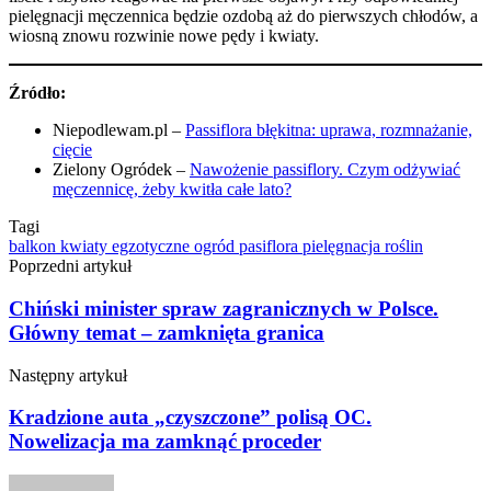
pielęgnacji męczennica będzie ozdobą aż do pierwszych chłodów, a
wiosną znowu rozwinie nowe pędy i kwiaty.
Źródło:
Niepodlewam.pl –
Passiflora błękitna: uprawa, rozmnażanie,
cięcie
Zielony Ogródek –
Nawożenie passiflory. Czym odżywiać
męczennicę, żeby kwitła całe lato?
Tagi
balkon
kwiaty egzotyczne
ogród
pasiflora
pielęgnacja roślin
Poprzedni artykuł
Chiński minister spraw zagranicznych w Polsce.
Główny temat – zamknięta granica
Następny artykuł
Kradzione auta „czyszczone” polisą OC.
Nowelizacja ma zamknąć proceder