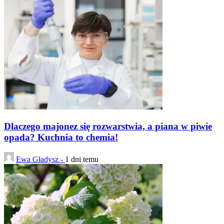
Dlaczego majonez się rozwarstwia, a piana w piwie
opada? Kuchnia to chemia!
Ewa Gładysz -
1 dni temu