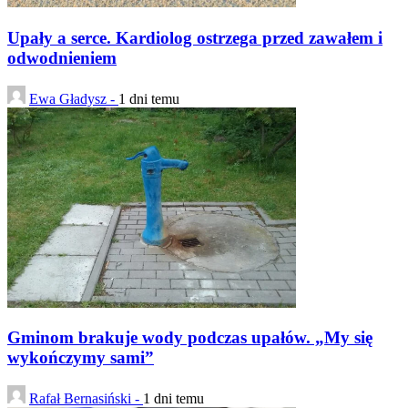
Upały a serce. Kardiolog ostrzega przed zawałem i
odwodnieniem
Ewa Gładysz -
1 dni temu
Gminom brakuje wody podczas upałów. „My się
wykończymy sami”
Rafał Bernasiński -
1 dni temu