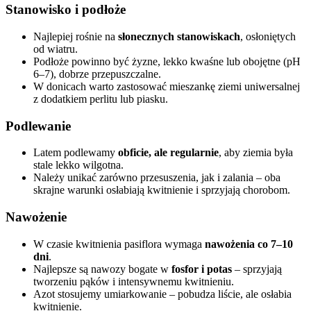
Stanowisko i podłoże
Najlepiej rośnie na
słonecznych stanowiskach
, osłoniętych
od wiatru.
Podłoże powinno być żyzne, lekko kwaśne lub obojętne (pH
6–7), dobrze przepuszczalne.
W donicach warto zastosować mieszankę ziemi uniwersalnej
z dodatkiem perlitu lub piasku.
Podlewanie
Latem podlewamy
obficie, ale regularnie
, aby ziemia była
stale lekko wilgotna.
Należy unikać zarówno przesuszenia, jak i zalania – oba
skrajne warunki osłabiają kwitnienie i sprzyjają chorobom.
Nawożenie
W czasie kwitnienia pasiflora wymaga
nawożenia co 7–10
dni
.
Najlepsze są nawozy bogate w
fosfor i potas
– sprzyjają
tworzeniu pąków i intensywnemu kwitnieniu.
Azot stosujemy umiarkowanie – pobudza liście, ale osłabia
kwitnienie.