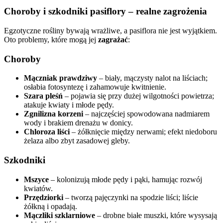
Choroby i szkodniki pasiflory – realne zagrożenia
Egzotyczne rośliny bywają wrażliwe, a pasiflora nie jest wyjątkiem.
Oto problemy, które mogą jej
zagrażać
:
Choroby
Mączniak prawdziwy
– biały, mączysty nalot na liściach;
osłabia fotosyntezę i zahamowuje kwitnienie.
Szara pleśń
– pojawia się przy dużej wilgotności powietrza;
atakuje kwiaty i młode pędy.
Zgnilizna korzeni
– najczęściej spowodowana nadmiarem
wody i brakiem drenażu w donicy.
Chloroza liści
– żółknięcie między nerwami; efekt niedoboru
żelaza albo zbyt zasadowej gleby.
Szkodniki
Mszyce
– kolonizują młode pędy i pąki, hamując rozwój
kwiatów.
Przędziorki
– tworzą pajęczynki na spodzie liści; liście
żółkną i opadają.
Mączliki szklarniowe
– drobne białe muszki, które wysysają