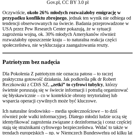
Gov.pl, CC BY 3.0 pl
Oczywiście,
około 26% młodych rozważałoby emigrację w
przypadku konfliktu zbrojnego
, jednak ten wynik nie odbiega od
tendencji obserwowanych na świecie. Badania przeprowadzone w
USA przez Pew Research Center pokazują, że w sytuacji
zagrożenia wojną, ok. 30% młodych Amerykanów również
rozważałoby opuszczenie kraju – to naturalna reakcja części
społeczeństwa, nie wykluczająca zaangażowania reszty.
Patriotyzm bez nadęcia
Dla Pokolenia Z patriotyzm nie oznacza patosu – to raczej
praktyczna gotowość działania. Jak podkreśla płk dr Robert
Reczkowski z CDiS SZ,
„zetki” to cyfrowi tubylcy
, którzy
świetnie poruszają się w świecie informacji i potrafią organizować
się błyskawicznie – co w kontekście obrony terytorialnej lub
wsparcia operacji cywilnych może być kluczowe.
Ich naturalne środowisko – media społecznościowe – to dziś
również pole walki informacyjnej. Dlatego młodzi ludzie uczą się
identyfikować zagrożenia związane z dezinformacją i coraz częściej
stają się strażnikami cyfrowego bezpieczeństwa. Widać to także w
trendach europejskich – np. w Niemczech Bundeswehra od kilku lat