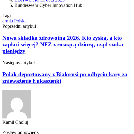
Bundeswehr Cyber Innovation Hub
Tagi
armia
Polska
Poprzedni artykuł
Nowa składka zdrowotna 2026. Kto zyska, a kto
zapłaci więcej? NFZ z rosnącą dziurą, rząd szuka
pieniędzy
Następny artykuł
Polak deportowany z Białorusi po odbyciu kary za
znieważenie Łukaszenki​
Kamil Chołuj
Zostaw odpowiedź