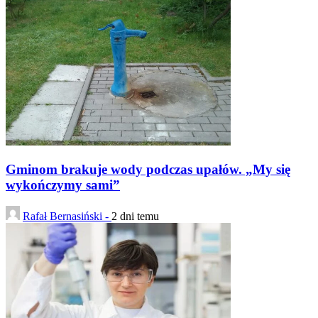
Gminom brakuje wody podczas upałów. „My się
wykończymy sami”
Rafał Bernasiński -
2 dni temu