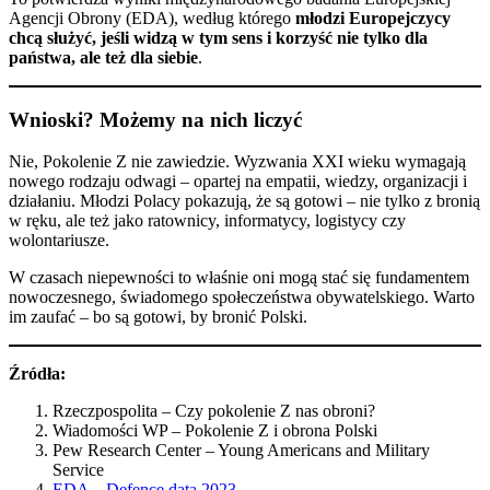
Agencji Obrony (EDA), według którego
młodzi Europejczycy
chcą służyć, jeśli widzą w tym sens i korzyść nie tylko dla
państwa, ale też dla siebie
.
Wnioski? Możemy na nich liczyć
Nie, Pokolenie Z nie zawiedzie. Wyzwania XXI wieku wymagają
nowego rodzaju odwagi – opartej na empatii, wiedzy, organizacji i
działaniu. Młodzi Polacy pokazują, że są gotowi – nie tylko z bronią
w ręku, ale też jako ratownicy, informatycy, logistycy czy
wolontariusze.
W czasach niepewności to właśnie oni mogą stać się fundamentem
nowoczesnego, świadomego społeczeństwa obywatelskiego. Warto
im zaufać – bo są gotowi, by bronić Polski.
Źródła:
Rzeczpospolita – Czy pokolenie Z nas obroni?
Wiadomości WP – Pokolenie Z i obrona Polski
Pew Research Center – Young Americans and Military
Service
EDA – Defence data 2023