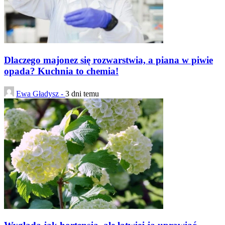
Dlaczego majonez się rozwarstwia, a piana w piwie
opada? Kuchnia to chemia!
Ewa Gładysz -
3 dni temu