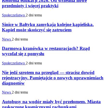
Reforma edukacji 2026. Od września nowe
przedmioty i więcej praktyki
Społeczeństwo
2 dni temu
Sinice w Bałtyku zamykają kolejne kąpieliska.
Kąpiel może skończyć się zatruciem
News
2 dni temu
Darmowa kranówka w restauracjach? Rząd
wycofał się z pomysłu
Społeczeństwo
2 dni temu
Nie jedź szrotem na przegląd — stracisz dowód
rejestracyjny. Pamiętajcie o nowych uprawnieniach
diagnostów
News
2 dni temu
Autobusy na wodór miały być przełomem. Miasta
zaskoczone kosmicznymi rachunkami