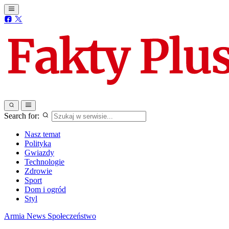
Search for:
Nasz temat
Polityka
Gwiazdy
Technologie
Zdrowie
Sport
Dom i ogród
Styl
Armia
News
Społeczeństwo