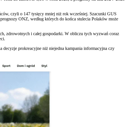
ńców, czyli o 147 tysięcy mniej niż rok wcześniej. Szacunki GUS
e są prognozy ONZ, według których do końca stulecia Polaków może
ych, zdrowotnych i całej gospodarki. W obliczu tych wyzwań coraz
ci.
na decyzje prokreacyjne niż niejedna kampania informacyjna czy