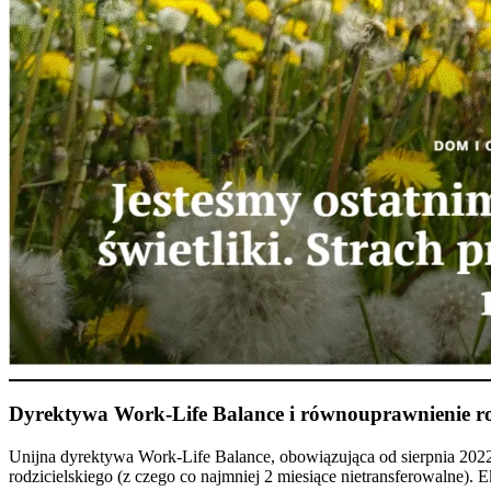
Dyrektywa Work-Life Balance i równouprawnienie rod
Unijna dyrektywa Work-Life Balance, obowiązująca od sierpnia 2022,
rodzicielskiego (z czego co najmniej 2 miesiące nietransferowalne). 