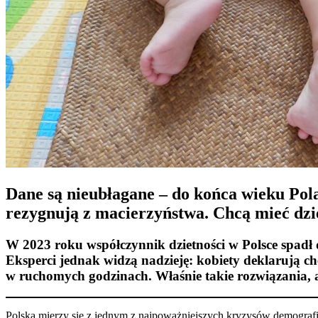
Dane są nieubłagane – do końca wieku Polak
rezygnują z macierzyństwa. Chcą mieć dziec
W 2023 roku współczynnik dzietności w Polsce spadł
Eksperci jednak widzą nadzieję: kobiety deklarują ch
w ruchomych godzinach. Właśnie takie rozwiązania, a 
Polska mierzy się z jednym z najpoważniejszych kryzysów demograf