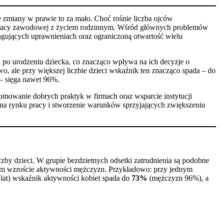
 zmiany w prawie to za mało. Choć rośnie liczba ojców
iu pracy zawodowej z życiem rodzinnym. Wśród głównych problemów
ługujących uprawnieniach oraz ograniczoną otwartość wielu
 po urodzeniu dziecka, co znacząco wpływa na ich decyzje o
o, ale przy większej liczbie dzieci wskaźnik ten znacząco spada – do
– sięga nawet 96%.
romowanie dobrych praktyk w firmach oraz wsparcie instytucji
na rynku pracy i stworzenie warunków sprzyjających zwiększeniu
by dzieci. W grupie bezdzietnych odsetki zatrudnienia są podobne
nym wzroście aktywności mężczyzn. Przykładowo: przy jednym
6 lat) wskaźnik aktywności kobiet spada do
73%
(mężczyzn 96%), a