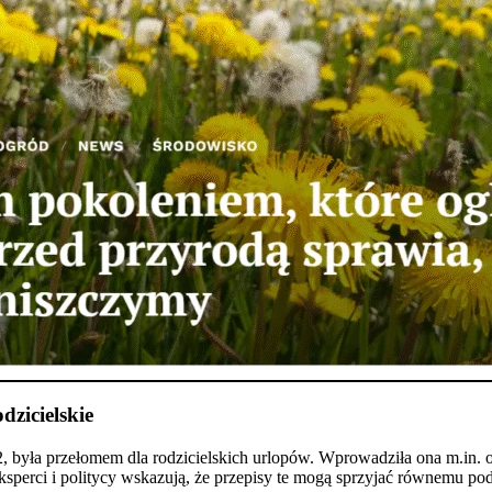
zicielskie
 była przełomem dla rodzicielskich urlopów. Wprowadziła ona m.in. o
Eksperci i politycy wskazują, że przepisy te mogą sprzyjać równemu po