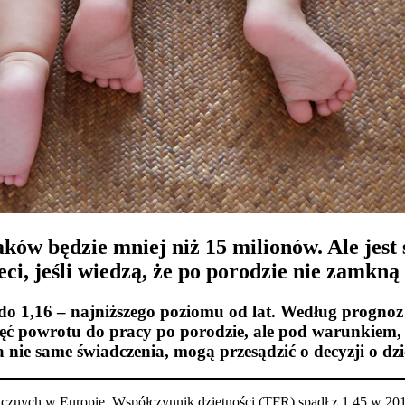
ów będzie mniej niż 15 milionów. Ale jest 
i, jeśli wiedzą, że po porodzie nie zamkną 
 do 1,16 – najniższego poziomu od lat. Według progno
ęć powrotu do pracy po porodzie, ale pod warunkiem, że
nie same świadczenia, mogą przesądzić o decyzji o dzi
icznych w Europie. Współczynnik dzietności (TFR) spadł z 1,45 w 201