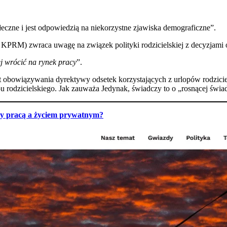
czne i jest odpowiedzią na niekorzystne zjawiska demograficzne”.
 KPRM) zwraca uwagę na związek polityki rodzicielskiej z decyzjami o
iej wrócić na rynek pracy
”.
 obowiązywania dyrektywy odsetek korzystających z urlopów rodzici
opu rodzicielskiego. Jak zauważa Jedynak, świadczy to o „rosnącej św
y pracą a życiem prywatnym?