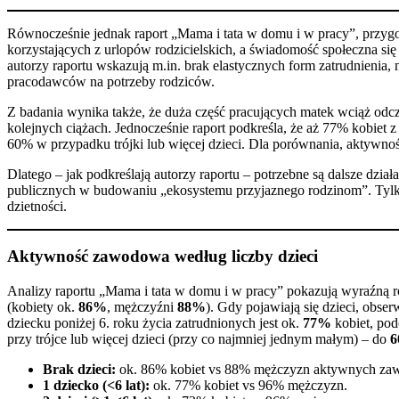
Równocześnie jednak raport „Mama i tata w domu i w pracy”, przygo
korzystających z urlopów rodzicielskich, a świadomość społeczna s
autorzy raportu wskazują m.in. brak elastycznych form zatrudnienia,
pracodawców na potrzeby rodziców.
Z badania wynika także, że duża część pracujących matek wciąż odc
kolejnych ciążach. Jednocześnie raport podkreśla, że aż 77% kobiet 
60% w przypadku trójki lub więcej dzieci. Dla porównania, aktywn
Dlatego – jak podkreślają autorzy raportu – potrzebne są dalsze dz
publicznych w budowaniu „ekosystemu przyjaznego rodzinom”. Tylko
dzietności.
Aktywność zawodowa według liczby dzieci
Analizy raportu „Mama i tata w domu i w pracy” pokazują wyraźną r
(kobiety ok.
86%
, mężczyźni
88%
). Gdy pojawiają się dzieci, ob
dziecku poniżej 6. roku życia zatrudnionych jest ok.
77%
kobiet, po
przy trójce lub więcej dzieci (przy co najmniej jednym małym) – do
Brak dzieci:
ok. 86% kobiet vs 88% mężczyzn aktywnych z
1 dziecko (<6 lat):
ok. 77% kobiet vs 96% mężczyzn.