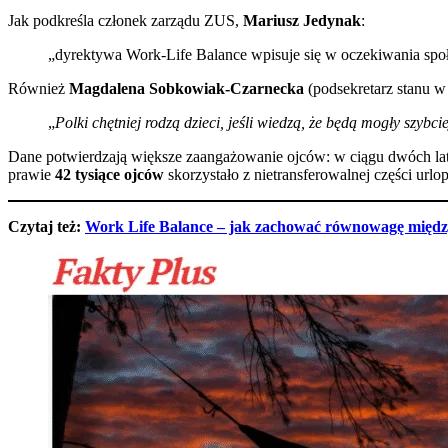
Jak podkreśla członek zarządu ZUS,
Mariusz Jedynak
:
„dyrektywa Work-Life Balance wpisuje się w oczekiwania społe
Również
Magdalena Sobkowiak-Czarnecka
(podsekretarz stanu w
„
Polki chętniej rodzą dzieci, jeśli wiedzą, że będą mogły szybc
Dane potwierdzają większe zaangażowanie ojców: w ciągu dwóch lat
prawie
42 tysiące ojców
skorzystało z nietransferowalnej części url
Czytaj też:
Work Life Balance – jak zachować równowagę międz