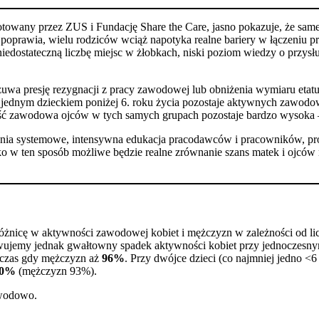
towany przez ZUS i Fundację Share the Care, jasno pokazuje, że same
ię poprawia, wielu rodziców wciąż napotyka realne bariery w łączen
 niedostateczną liczbę miejsc w żłobkach, niski poziom wiedzy o przys
zuwa presję rezygnacji z pracy zawodowej lub obniżenia wymiaru etatu
z jednym dzieckiem poniżej 6. roku życia pozostaje aktywnych zawodow
ość zawodowa ojców w tych samych grupach pozostaje bardzo wysoka 
iałania systemowe, intensywna edukacja pracodawców i pracowników, p
 w ten sposób możliwe będzie realne zrównanie szans matek i ojców 
óżnicę w aktywności zawodowej kobiet i mężczyzn w zależności od licz
serwujemy jednak gwałtowny spadek aktywności kobiet przy jednoczes
dczas gdy mężczyzn aż
96%
. Przy dwójce dzieci (co najmniej jedno <
60%
(mężczyzn 93%).
awodowo.