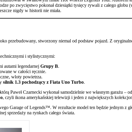
ze po zwycięstwo pokonał dziesiątki tysięcy rywali z całego globu 
szcze nigdy w historii nie miała.
boko przebudowany, stworzony niemal od podstaw pojazd. Z oryginaln
echnicznymi i stylistycznymi:
mi autami legendarnej
Grupy B
.
owane w całości ręcznie.
czne, wloty powietrza.
ny
silnik 1.3 pochodzący z Fiata Uno Turbo
.
, którą Paweł Czarnecki wykonał samodzielnie we własnym garażu – od 
no
, czyli ikona amerykańskiej telewizji i jeden z największych kolekcjo
tiżowego Garage of Legends™. W rezultacie model ten będzie jednym z
alnej sprzedaży na rynkach całego świata.