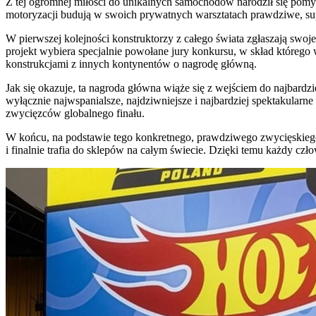
Z tej ogromnej miłości do unikalnych samochodów narodził się pomy
motoryzacji budują w swoich prywatnych warsztatach prawdziwe, s
W pierwszej kolejności konstruktorzy z całego świata zgłaszają swoj
projekt wybiera specjalnie powołane jury konkursu, w skład którego
konstrukcjami z innych kontynentów o nagrodę główną.
Jak się okazuje, ta nagroda główna wiąże się z wejściem do najbardzi
wyłącznie najwspanialsze, najdziwniejsze i najbardziej spektakularn
zwycięzców globalnego finału.
W końcu, na podstawie tego konkretnego, prawdziwego zwycięskieg
i finalnie trafia do sklepów na całym świecie. Dzięki temu każdy czł