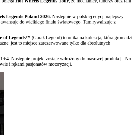
m polega
Hot Wheels Legends Tour
, że mechanicy, tunerzy oraz fani
ls Legends Poland 2026
. Następnie w polskiej edycji najlepszy
u awansuje do wielkiego finału światowego. Tam rywalizuje z
e of Legends™
(Garaż Legend) to unikalna kolekcja, która gromadzi
ażne, jest to miejsce zarezerwowane tylko dla absolutnych
1:64. Następnie projekt zostaje wdrożony do masowej produkcji. No
łowie i rękami pasjonatów motoryzacji.