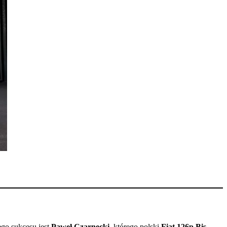
ego sukcesu jest
Paweł Czarnecki
, którego polski
Fiat 126p Bis