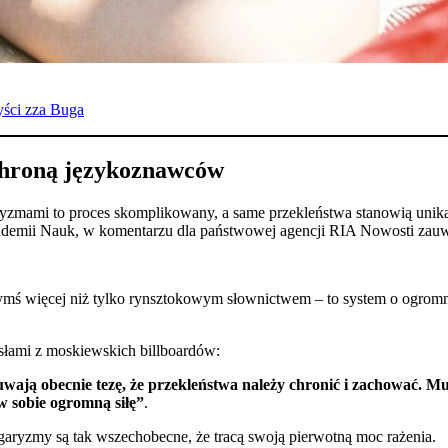
yści zza Buga
chroną językoznawców
aryzmami to proces skomplikowany, a same przekleństwa stanowią un
ademii Nauk, w komentarzu dla państwowej agencji RIA Nowosti zau
zymś więcej niż tylko rynsztokowym słownictwem – to system o ogro
asłami z moskiewskich billboardów:
ają obecnie tezę, że przekleństwa należy chronić i zachować. M
 w sobie ogromną siłę”
.
aryzmy są tak wszechobecne, że tracą swoją pierwotną moc rażenia.