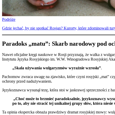
Podróże
Gdzie jechać, by nie spotkać Rosjan? Kurorty, które zdominowali tur
Paradoks „matu”: Skarb narodowy pod o
Nawet oficjalne kręgi naukowe w Rosji przyznają, że walka z wulg
Instytutu Języka Rosyjskiego im. W.W. Winogradowa Rosyjskiej Ak
„Skala używania wulgaryzmów wyraźnie wzrosła”
.
Pachomow zwraca uwagę na zjawisko, które czyni rosyjski „mat” c
ochrony przed nadużywaniem.
Językoznawca wysunął tezę, która stoi w jaskrawej sprzeczności z h
„Choć może to brzmieć paradoksalnie, językoznawcy wysuw
po to, aby nie stracić tej unikalnej grupy słów, która niesie
Ta opinia ekspercka obnaża prawdziwy dramat rosyjskiej mowy: wulg