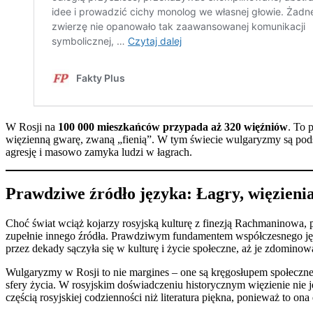
W Rosji na
100 000 mieszkańców przypada aż 320 więźniów
. To 
więzienną gwarę, zwaną „fienią”. W tym świecie wulgaryzmy są podst
agresję i masowo zamyka ludzi w łagrach.
Prawdziwe źródło języka: Łagry, więzienia
Choć świat wciąż kojarzy rosyjską kulturę z finezją Rachmaninowa, 
zupełnie innego źródła. Prawdziwym fundamentem współczesnego języ
przez dekady sączyła się w kulturę i życie społeczne, aż je zdominow
Wulgaryzmy w Rosji to nie margines – one są kręgosłupem społeczne
sfery życia. W rosyjskim doświadczeniu historycznym więzienie nie j
częścią rosyjskiej codzienności niż literatura piękna, ponieważ to on