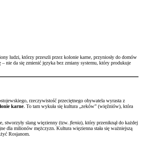
liony ludzi, którzy przeszli przez kolonie karne, przyniosły do domów
– nie da się zmienić języka bez zmiany systemu, który produkuje
stojewskiego, rzeczywistość przeciętnego obywatela wyrasta z
olonie karne
. To tam wykuła się kultura „zeków” (więźniów), która
, stworzyły slang więzienny (tzw.
fienia
), który przeniknął do każdej
jne dla milionów mężczyzn. Kultura więzienna stała się ważniejszą
ło żyć Rosjanom.