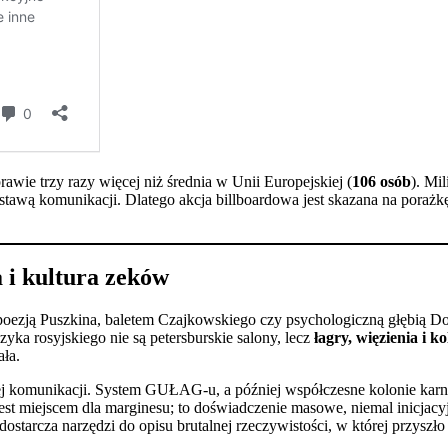
prawie trzy razy więcej niż średnia w Unii Europejskiej (
106 osób
). Mi
awą komunikacji. Dlatego akcja billboardowa jest skazana na porażkę 
 i kultura zeków
poezją Puszkina, baletem Czajkowskiego czy psychologiczną głębią Do
ka rosyjskiego nie są petersburskie salony, lecz
łagry, więzienia i k
ała.
j komunikacji. System GUŁAG-u, a później współczesne kolonie karne
est miejscem dla marginesu; to doświadczenie masowe, niemal inicjacy
a dostarcza narzędzi do opisu brutalnej rzeczywistości, w której przysz