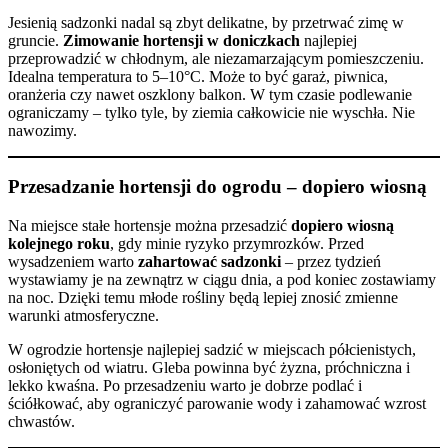
Jesienią sadzonki nadal są zbyt delikatne, by przetrwać zimę w
gruncie.
Zimowanie hortensji w doniczkach
najlepiej
przeprowadzić w chłodnym, ale niezamarzającym pomieszczeniu.
Idealna temperatura to 5–10°C. Może to być garaż, piwnica,
oranżeria czy nawet oszklony balkon. W tym czasie podlewanie
ograniczamy – tylko tyle, by ziemia całkowicie nie wyschła. Nie
nawozimy.
Przesadzanie hortensji do ogrodu – dopiero wiosną
Na miejsce stałe hortensje można przesadzić
dopiero wiosną
kolejnego roku
, gdy minie ryzyko przymrozków. Przed
wysadzeniem warto
zahartować sadzonki
– przez tydzień
wystawiamy je na zewnątrz w ciągu dnia, a pod koniec zostawiamy
na noc. Dzięki temu młode rośliny będą lepiej znosić zmienne
warunki atmosferyczne.
W ogrodzie hortensje najlepiej sadzić w miejscach półcienistych,
osłoniętych od wiatru. Gleba powinna być żyzna, próchniczna i
lekko kwaśna. Po przesadzeniu warto je dobrze podlać i
ściółkować, aby ograniczyć parowanie wody i zahamować wzrost
chwastów.