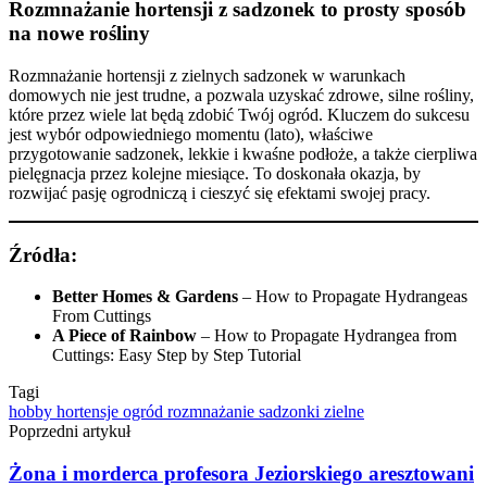
Rozmnażanie hortensji z sadzonek to prosty sposób
na nowe rośliny
Rozmnażanie hortensji z zielnych sadzonek w warunkach
domowych nie jest trudne, a pozwala uzyskać zdrowe, silne rośliny,
które przez wiele lat będą zdobić Twój ogród. Kluczem do sukcesu
jest wybór odpowiedniego momentu (lato), właściwe
przygotowanie sadzonek, lekkie i kwaśne podłoże, a także cierpliwa
pielęgnacja przez kolejne miesiące. To doskonała okazja, by
rozwijać pasję ogrodniczą i cieszyć się efektami swojej pracy.
Źródła:
Better Homes & Gardens
–
How to Propagate Hydrangeas
From Cuttings
A Piece of Rainbow
–
How to Propagate Hydrangea from
Cuttings: Easy Step by Step Tutorial
Tagi
hobby
hortensje
ogród
rozmnażanie
sadzonki zielne
Poprzedni artykuł
Żona i morderca profesora Jeziorskiego aresztowani