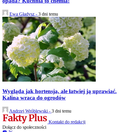
opada? Kuchnia to chemia!
Ewa Gładysz -
3 dni temu
Wygląda jak hortensja, ale łatwiej ją uprawiać.
Kalina wraca do ogrodów
Andrzej Wróblewski -
3 dni temu
Kontakt do redakcji
Dołącz do społeczności