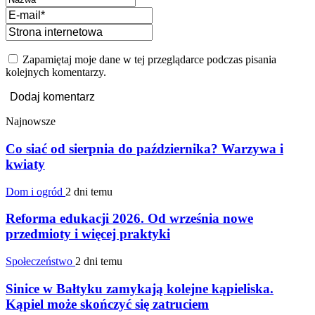
Zapamiętaj moje dane w tej przeglądarce podczas pisania
kolejnych komentarzy.
Najnowsze
Co siać od sierpnia do października? Warzywa i
kwiaty
Dom i ogród
2 dni temu
Reforma edukacji 2026. Od września nowe
przedmioty i więcej praktyki
Społeczeństwo
2 dni temu
Sinice w Bałtyku zamykają kolejne kąpieliska.
Kąpiel może skończyć się zatruciem