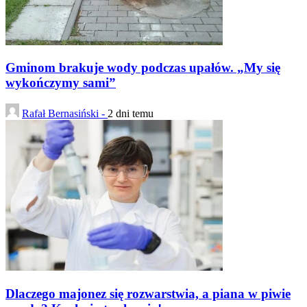
Gminom brakuje wody podczas upałów. „My się
wykończymy sami”
Rafał Bernasiński -
2 dni temu
Dlaczego majonez się rozwarstwia, a piana w piwie