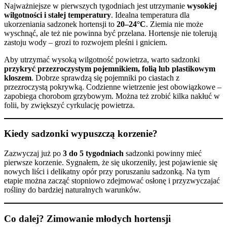
Najważniejsze w pierwszych tygodniach jest utrzymanie
wysokiej
wilgotności i stałej temperatury
. Idealna temperatura dla
ukorzeniania sadzonek hortensji to
20–24°C
. Ziemia nie może
wyschnąć, ale też nie powinna być przelana. Hortensje nie tolerują
zastoju wody – grozi to rozwojem pleśni i gniciem.
Aby utrzymać wysoką wilgotność powietrza, warto sadzonki
przykryć przezroczystym pojemnikiem, folią lub plastikowym
kloszem
. Dobrze sprawdzą się pojemniki po ciastach z
przezroczystą pokrywką. Codzienne wietrzenie jest obowiązkowe –
zapobiega chorobom grzybowym. Można też zrobić kilka nakłuć w
folii, by zwiększyć cyrkulację powietrza.
Kiedy sadzonki wypuszczą korzenie?
Zazwyczaj już po
3 do 5 tygodniach
sadzonki powinny mieć
pierwsze korzenie. Sygnałem, że się ukorzeniły, jest pojawienie się
nowych liści i delikatny opór przy poruszaniu sadzonką. Na tym
etapie można zacząć stopniowo zdejmować osłonę i przyzwyczajać
rośliny do bardziej naturalnych warunków.
Co dalej? Zimowanie młodych hortensji