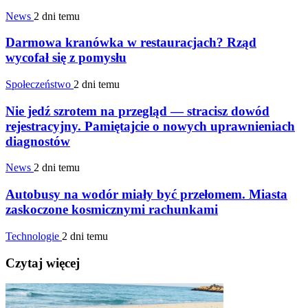
News
2 dni temu
Darmowa kranówka w restauracjach? Rząd
wycofał się z pomysłu
Społeczeństwo
2 dni temu
Nie jedź szrotem na przegląd — stracisz dowód
rejestracyjny. Pamiętajcie o nowych uprawnieniach
diagnostów
News
2 dni temu
Autobusy na wodór miały być przełomem. Miasta
zaskoczone kosmicznymi rachunkami
Technologie
2 dni temu
Czytaj więcej