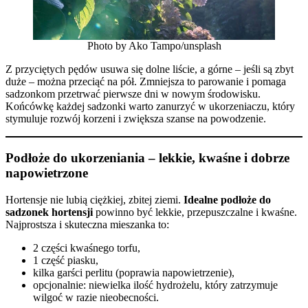
Photo by Ako Tampo/unsplash
Z przyciętych pędów usuwa się dolne liście, a górne – jeśli są zbyt
duże – można przeciąć na pół. Zmniejsza to parowanie i pomaga
sadzonkom przetrwać pierwsze dni w nowym środowisku.
Końcówkę każdej sadzonki warto zanurzyć w ukorzeniaczu, który
stymuluje rozwój korzeni i zwiększa szanse na powodzenie.
Podłoże do ukorzeniania – lekkie, kwaśne i dobrze
napowietrzone
Hortensje nie lubią ciężkiej, zbitej ziemi.
Idealne podłoże do
sadzonek hortensji
powinno być lekkie, przepuszczalne i kwaśne.
Najprostsza i skuteczna mieszanka to:
2 części kwaśnego torfu,
1 część piasku,
kilka garści perlitu (poprawia napowietrzenie),
opcjonalnie: niewielka ilość hydrożelu, który zatrzymuje
wilgoć w razie nieobecności.