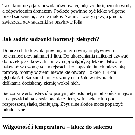
Taka kompozycja zapewnia równowagę między dostępem do wody
a odpowiednim drenażem. Podłoże powinno być lekko wilgotne
przed sadzeniem, ale nie mokre. Nadmiar wody sprzyja gniciu,
zwłaszcza gdy sadzonki są przykryte folią.
Jak sadzić sadzonki hortensji zielnych?
Doniczki lub skrzynki powinny mieć otwory odpływowe i
pojemność przynajmniej 1 litra. Do ukorzeniania najlepiej używać
doniczek plastikowych – utrzymują wilgoć, są lekkie i łatwo je
ustawiać w osłoniętych miejscach. Po napełnieniu ich mieszanką
torfową, robimy w ziemi niewielkie otwory – około 3–4 cm
głębokości. Sadzonki umieszczamy ostrożnie w otworach i
delikatnie dociskamy ziemię wokół nich.
Sadzonki warto ustawić w jasnym, ale osłoniętym od słońca miejscu
– na przykład na tarasie pod daszkiem, w inspekcie lub pod
rozproszoną siatką cieniującą. Zbyt silne słońce może poparzyć
młode liście.
Wilgotność i temperatura – klucz do sukcesu