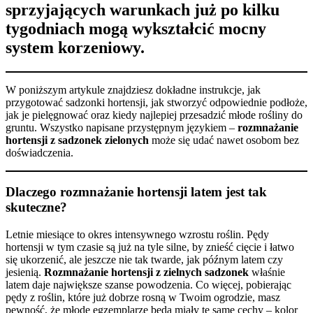
sprzyjających warunkach już po kilku
tygodniach mogą wykształcić mocny
system korzeniowy.
W poniższym artykule znajdziesz dokładne instrukcje, jak
przygotować sadzonki hortensji, jak stworzyć odpowiednie podłoże,
jak je pielęgnować oraz kiedy najlepiej przesadzić młode rośliny do
gruntu. Wszystko napisane przystępnym językiem –
rozmnażanie
hortensji z sadzonek zielonych
może się udać nawet osobom bez
doświadczenia.
Dlaczego rozmnażanie hortensji latem jest tak
skuteczne?
Letnie miesiące to okres intensywnego wzrostu roślin. Pędy
hortensji w tym czasie są już na tyle silne, by znieść cięcie i łatwo
się ukorzenić, ale jeszcze nie tak twarde, jak późnym latem czy
jesienią.
Rozmnażanie hortensji z zielnych sadzonek
właśnie
latem daje największe szanse powodzenia. Co więcej, pobierając
pędy z roślin, które już dobrze rosną w Twoim ogrodzie, masz
pewność, że młode egzemplarze będą miały te same cechy – kolor