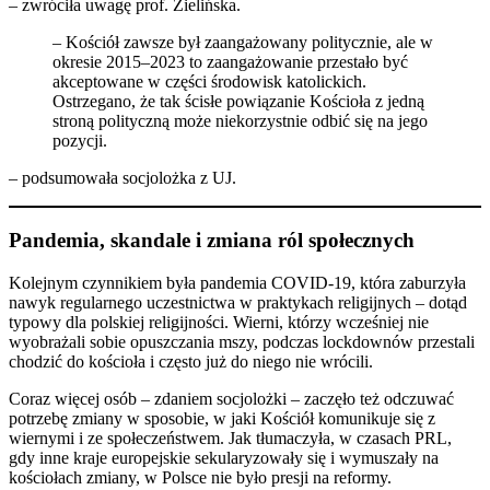
– zwróciła uwagę prof. Zielińska.
– Kościół zawsze był zaangażowany politycznie, ale w
okresie 2015–2023 to zaangażowanie przestało być
akceptowane w części środowisk katolickich.
Ostrzegano, że tak ścisłe powiązanie Kościoła z jedną
stroną polityczną może niekorzystnie odbić się na jego
pozycji.
– podsumowała socjolożka z UJ.
Pandemia, skandale i zmiana ról społecznych
Kolejnym czynnikiem była pandemia COVID-19, która zaburzyła
nawyk regularnego uczestnictwa w praktykach religijnych – dotąd
typowy dla polskiej religijności. Wierni, którzy wcześniej nie
wyobrażali sobie opuszczania mszy, podczas lockdownów przestali
chodzić do kościoła i często już do niego nie wrócili.
Coraz więcej osób – zdaniem socjolożki – zaczęło też odczuwać
potrzebę zmiany w sposobie, w jaki Kościół komunikuje się z
wiernymi i ze społeczeństwem. Jak tłumaczyła, w czasach PRL,
gdy inne kraje europejskie sekularyzowały się i wymuszały na
kościołach zmiany, w Polsce nie było presji na reformy.