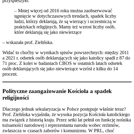
przyspieszyło.
– Mniej więcej od 2016 roku można zaobserwować
tąpnięcie w dotychczasowych trendach, spadek liczby
ludzi, którzy deklarują, że są wierzący i uczestniczą w
praktykach religijnych. Mamy też wzrost liczby osób,
które deklarują się jako niewierzące
– wskazała prof. Zielińska.
Widać to choćby w wynikach spisów powszechnych: między 2011
a 2021 r. odsetek osób deklarujących się jako katolicy spadł z 87 do
71 proc. Z kolei w badaniach CBOS w ostatnich latach odsetek
osób deklarujących się jako niewierzące wzrósł z kilku do 14
procent.
Polityczne zaangażowanie Kościoła a spadek
religijności
Dlaczego jednak sekularyzacja w Polsce postępuje właśnie teraz?
Prof. Zielińska wyjaśniła, że wysoka pozycja Kościoła katolickiego
ma związek z historią kraju. Przez setki lat pełnił on funkcję nośnika
tożsamości narodowej i reprezentanta narodu wobec reżimów,
zwłaszcza w czasach zaborów i komunizmu. W PRL, choć