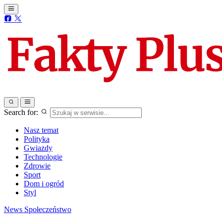
Search for:
Nasz temat
Polityka
Gwiazdy
Technologie
Zdrowie
Sport
Dom i ogród
Styl
News
Społeczeństwo