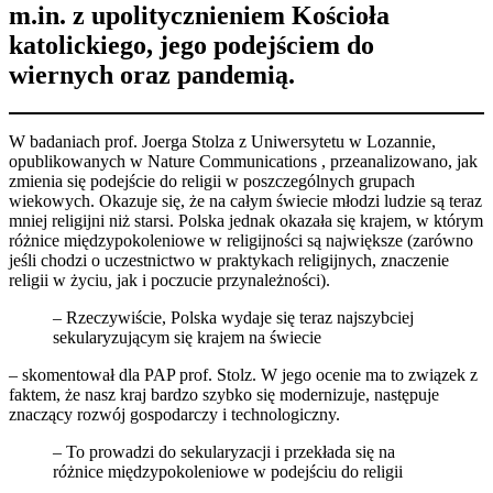
m.in. z upolitycznieniem Kościoła
katolickiego, jego podejściem do
wiernych oraz pandemią.
W badaniach prof. Joerga Stolza z Uniwersytetu w Lozannie,
opublikowanych w Nature Communications , przeanalizowano, jak
zmienia się podejście do religii w poszczególnych grupach
wiekowych. Okazuje się, że na całym świecie młodzi ludzie są teraz
mniej religijni niż starsi. Polska jednak okazała się krajem, w którym
różnice międzypokoleniowe w religijności są największe (zarówno
jeśli chodzi o uczestnictwo w praktykach religijnych, znaczenie
religii w życiu, jak i poczucie przynależności).
– Rzeczywiście, Polska wydaje się teraz najszybciej
sekularyzującym się krajem na świecie
– skomentował dla PAP prof. Stolz. W jego ocenie ma to związek z
faktem, że nasz kraj bardzo szybko się modernizuje, następuje
znaczący rozwój gospodarczy i technologiczny.
– To prowadzi do sekularyzacji i przekłada się na
różnice międzypokoleniowe w podejściu do religii