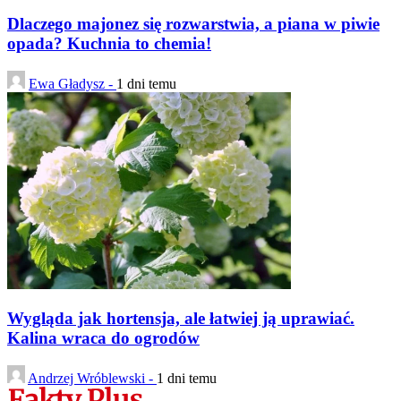
Dlaczego majonez się rozwarstwia, a piana w piwie
opada? Kuchnia to chemia!
Ewa Gładysz -
1 dni temu
Wygląda jak hortensja, ale łatwiej ją uprawiać.
Kalina wraca do ogrodów
Andrzej Wróblewski -
1 dni temu