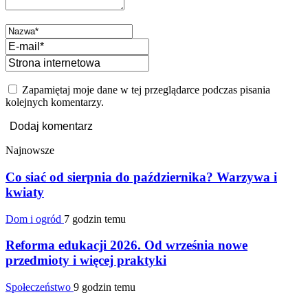
Zapamiętaj moje dane w tej przeglądarce podczas pisania
kolejnych komentarzy.
Najnowsze
Co siać od sierpnia do października? Warzywa i
kwiaty
Dom i ogród
7 godzin temu
Reforma edukacji 2026. Od września nowe
przedmioty i więcej praktyki
Społeczeństwo
9 godzin temu