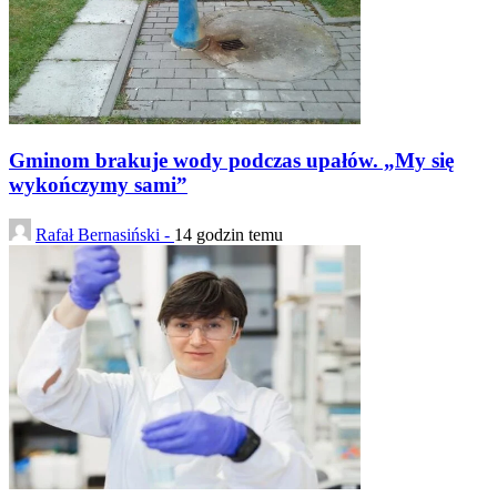
Gminom brakuje wody podczas upałów. „My się
wykończymy sami”
Rafał Bernasiński -
14 godzin temu