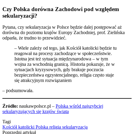
Czy Polska dorówna Zachodowi pod względem
sekularyzacji?
Pytana, czy sekularyzacja w Polsce będzie dalej postępować aż
dorówna do poziomu krajów Europy Zachodniej, prof. Zielińska
odparła, że trudno to przewidzieć.
– Wiele zależy od tego, jak Kościół katolicki będzie tu
reagował na procesy zachodzące w społeczeństwie.
Istotna jest też sytuacja międzynarodowa – w tym
wojna za wschodnią granicą. Historia pokazuje, że w
sytuacjach kryzysowych, gdy brakuje poczucia
bezpieczeństwa egzystencjalnego, religia często staje
się atrakcyjnym rozwiązaniem
– podsumowała.
Źródło:
naukawpolsce.pl –
Polska wśród najszybciej
sekularyzujących się krajów świata
Tagi
Kościół katolicki
Polska
religia
sekularyzacja
Poprzedni artykuł