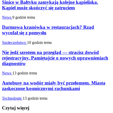
Sinice w Bałtyku zamykają kolejne kąpieliska.
Kąpiel może skończyć się zatruciem
News
9 godzin temu
Darmowa kranówka w restauracjach? Rząd
wycofał się z pomysłu
Społeczeństwo
10 godzin temu
Nie jedź szrotem na przegląd — stracisz dowód
rejestracyjny. Pamiętajcie o nowych uprawnieniach
diagnostów
News
13 godzin temu
Autobusy na wodór miały być przełomem. Miasta
zaskoczone kosmicznymi rachunkami
Technologie
13 godzin temu
Czytaj więcej