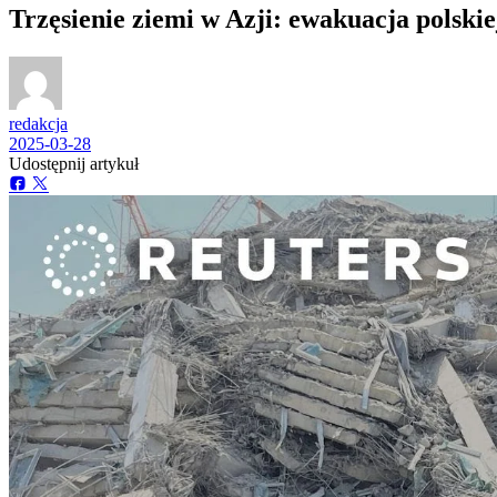
Trzęsienie ziemi w Azji: ewakuacja pols
redakcja
2025-03-28
Udostępnij artykuł