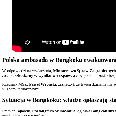
Polska ambasada w Bangkoku ewakuowan
W odpowiedzi na wydarzenia,
Ministerstwo Spraw Zagranicznyc
został
uszkodzony w wyniku wstrząsów
, a cały personel został b
Rzecznik MSZ,
Paweł Wroński
, zaznaczył, że trwają działania maj
służbami ratunkowymi.
Sytuacja w Bangkoku: władze ogłaszają st
Premier Tajlandii,
Paetongtarn Shinawatra
, ogłosiła
Bangkok stref
wystąpić
wstrząsy wtórne
.