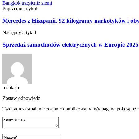
Bangkok
trzęsienie ziemi
Poprzedni artykuł
Mercedes z Hiszpanii, 92 kilogramy narkotyków i obyw
Następny artykuł
Sprzedaż samochodów elektrycznych w Europie 2025 
redakcja
Zostaw odpowiedź
Twój adres e-mail nie zostanie opublikowany.
Wymagane pola są oz