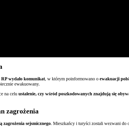
a
h RP wydało komunikat
, w którym poinformowano o
ewakuacji pol
ezpiecznie ewakuowany.
ące na celu
ustalenie, czy wśród poszkodowanych znajdują się obywa
an zagrożenia
ą zagrożenia sejsmicznego
. Mieszkańcy i turyści zostali wezwani d