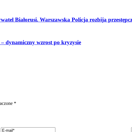
atel Białorusi. Warszawska Policja rozbija przestępcz
– dynamiczny wzrost po kryzysie
naczone
*