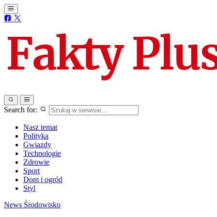
Search for:
Nasz temat
Polityka
Gwiazdy
Technologie
Zdrowie
Sport
Dom i ogród
Styl
News
Środowisko