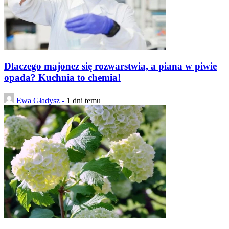
Dlaczego majonez się rozwarstwia, a piana w piwie
opada? Kuchnia to chemia!
Ewa Gładysz -
1 dni temu