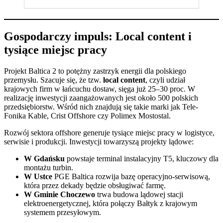
Gospodarczy impuls: Local content i
tysiące miejsc pracy
Projekt Baltica 2 to potężny zastrzyk energii dla polskiego
przemysłu. Szacuje się, że tzw.
local content
, czyli udział
krajowych firm w łańcuchu dostaw, sięga już 25–30 proc. W
realizację inwestycji zaangażowanych jest około 500 polskich
przedsiębiorstw. Wśród nich znajdują się takie marki jak Tele-
Fonika Kable, Crist Offshore czy Polimex Mostostal.
Rozwój sektora offshore generuje tysiące miejsc pracy w logistyce,
serwisie i produkcji. Inwestycji towarzyszą projekty lądowe:
W Gdańsku
powstaje terminal instalacyjny T5, kluczowy dla
montażu turbin.
W Ustce
PGE Baltica rozwija bazę operacyjno-serwisową,
która przez dekady będzie obsługiwać farmę.
W Gminie Choczewo
trwa budowa lądowej stacji
elektroenergetycznej, która połączy Bałtyk z krajowym
systemem przesyłowym.