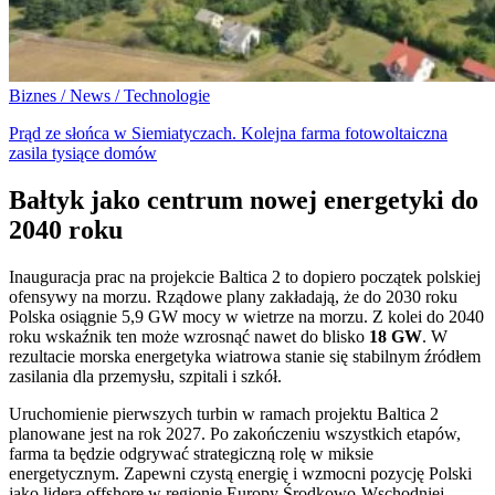
Biznes / News / Technologie
Prąd ze słońca w Siemiatyczach. Kolejna farma fotowoltaiczna
zasila tysiące domów
Bałtyk jako centrum nowej energetyki do
2040 roku
Inauguracja prac na projekcie Baltica 2 to dopiero początek polskiej
ofensywy na morzu. Rządowe plany zakładają, że do 2030 roku
Polska osiągnie 5,9 GW mocy w wietrze na morzu. Z kolei do 2040
roku wskaźnik ten może wzrosnąć nawet do blisko
18 GW
. W
rezultacie morska energetyka wiatrowa stanie się stabilnym źródłem
zasilania dla przemysłu, szpitali i szkół.
Uruchomienie pierwszych turbin w ramach projektu Baltica 2
planowane jest na rok 2027. Po zakończeniu wszystkich etapów,
farma ta będzie odgrywać strategiczną rolę w miksie
energetycznym. Zapewni czystą energię i wzmocni pozycję Polski
jako lidera offshore w regionie Europy Środkowo-Wschodniej.