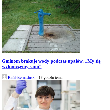
Gminom brakuje wody podczas upałów. „My się
wykończymy sami”
Rafał Bernasiński -
17 godzin temu