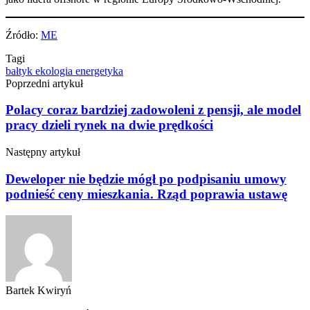
Źródło:
ME
Tagi
bałtyk
ekologia
energetyka
Poprzedni artykuł
Polacy coraz bardziej zadowoleni z pensji, ale model
pracy dzieli rynek na dwie prędkości
Następny artykuł
Deweloper nie będzie mógł po podpisaniu umowy
podnieść ceny mieszkania. Rząd poprawia ustawę
Bartek Kwiryń