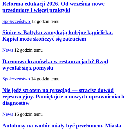
Reforma edukacji 2026. Od września nowe
przedmioty i więcej praktyki
Społeczeństwo
12 godzin temu
Sinice w Bałtyku zamykają kolejne kąpieliska.
Kąpiel może skończyć się zatruciem
News
12 godzin temu
Darmowa kranówka w restauracjach? Rząd
wycofał się z pomysłu
Społeczeństwo
14 godzin temu
Nie jedź szrotem na przegląd — stracisz dowód
rejestracyjny. Pamiętajcie o nowych uprawnieniach
diagnostów
News
16 godzin temu
Autobusy na wodór miały być przełomem. Miasta