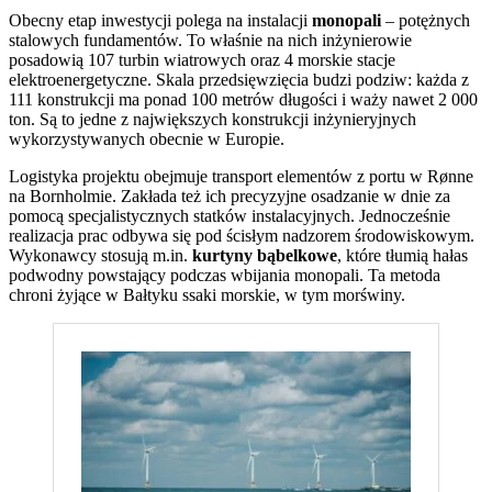
Obecny etap inwestycji polega na instalacji
monopali
– potężnych
stalowych fundamentów. To właśnie na nich inżynierowie
posadowią 107 turbin wiatrowych oraz 4 morskie stacje
elektroenergetyczne. Skala przedsięwzięcia budzi podziw: każda z
111 konstrukcji ma ponad 100 metrów długości i waży nawet 2 000
ton. Są to jedne z największych konstrukcji inżynieryjnych
wykorzystywanych obecnie w Europie.
Logistyka projektu obejmuje transport elementów z portu w Rønne
na Bornholmie. Zakłada też ich precyzyjne osadzanie w dnie za
pomocą specjalistycznych statków instalacyjnych. Jednocześnie
realizacja prac odbywa się pod ścisłym nadzorem środowiskowym.
Wykonawcy stosują m.in.
kurtyny bąbelkowe
, które tłumią hałas
podwodny powstający podczas wbijania monopali. Ta metoda
chroni żyjące w Bałtyku ssaki morskie, w tym morświny.