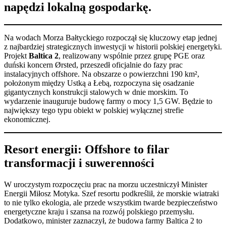
napędzi lokalną gospodarkę.
Na wodach Morza Bałtyckiego rozpoczął się kluczowy etap jednej
z najbardziej strategicznych inwestycji w historii polskiej energetyki.
Projekt
Baltica 2
, realizowany wspólnie przez grupę PGE oraz
duński koncern Ørsted, przeszedł oficjalnie do fazy prac
instalacyjnych offshore. Na obszarze o powierzchni 190 km²,
położonym między Ustką a Łebą, rozpoczyna się osadzanie
gigantycznych konstrukcji stalowych w dnie morskim. To
wydarzenie inauguruje budowę farmy o mocy 1,5 GW. Będzie to
największy tego typu obiekt w polskiej wyłącznej strefie
ekonomicznej.
Resort energii: Offshore to filar
transformacji i suwerenności
W uroczystym rozpoczęciu prac na morzu uczestniczył Minister
Energii Miłosz Motyka. Szef resortu podkreślił, że morskie wiatraki
to nie tylko ekologia, ale przede wszystkim twarde bezpieczeństwo
energetyczne kraju i szansa na rozwój polskiego przemysłu.
Dodatkowo, minister zaznaczył, że budowa farmy Baltica 2 to