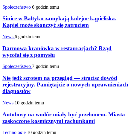
Społeczeństwo
6 godzin temu
Sinice w Bałtyku zamykają kolejne kąpieliska.
Kąpiel może skończyć się zatruciem
News
6 godzin temu
Darmowa kranówka w restauracjach? Rząd
wycofał się z pomysłu
Społeczeństwo
7 godzin temu
Nie jedź szrotem na przegląd — stracisz dowód
rejestracyjny. Pamiętajcie o nowych uprawnieniach
diagnostów
News
10 godzin temu
Autobusy na wodór miały być przełomem. Miasta
zaskoczone kosmicznymi rachunkami
Technologie
10 godzin temu