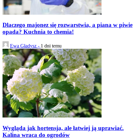
Dlaczego majonez się rozwarstwia, a piana w piwie
opada? Kuchnia to chemia!
Ewa Gładysz -
1 dni temu
Wygląda jak hortensja, ale łatwiej ją uprawiać.
Kalina wraca do ogrodów