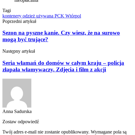
nieopłacalna
Tagi
kontenery
odzież używana
PCK
Wtórpol
Poprzedni artykuł
Sezon na pyszne kanie. Czy wiesz, że na surowo
mogą być trujące?
Następny artykuł
Seria włamań do domów w całym kraju – policja
złapała włamywaczy. Zdjęcia i film z akcji
Anna Sadurska
Zostaw odpowiedź
Twój adres e-mail nie zostanie opublikowany.
Wymagane pola są