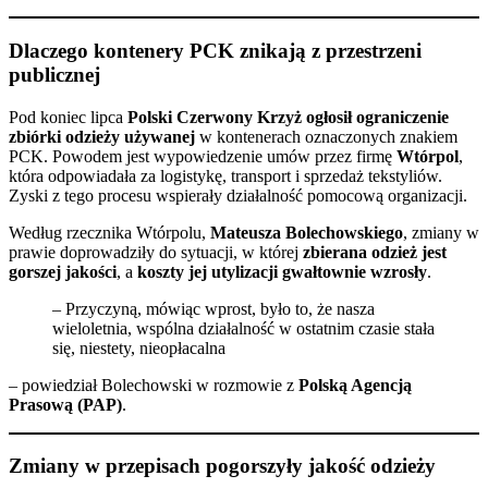
Dlaczego kontenery PCK znikają z przestrzeni
publicznej
Pod koniec lipca
Polski Czerwony Krzyż ogłosił ograniczenie
zbiórki odzieży używanej
w kontenerach oznaczonych znakiem
PCK. Powodem jest wypowiedzenie umów przez firmę
Wtórpol
,
która odpowiadała za logistykę, transport i sprzedaż tekstyliów.
Zyski z tego procesu wspierały działalność pomocową organizacji.
Według rzecznika Wtórpolu,
Mateusza Bolechowskiego
, zmiany w
prawie doprowadziły do sytuacji, w której
zbierana odzież jest
gorszej jakości
, a
koszty jej utylizacji gwałtownie wzrosły
.
– Przyczyną, mówiąc wprost, było to, że nasza
wieloletnia, wspólna działalność w ostatnim czasie stała
się, niestety, nieopłacalna
– powiedział Bolechowski w rozmowie z
Polską Agencją
Prasową (PAP)
.
Zmiany w przepisach pogorszyły jakość odzieży