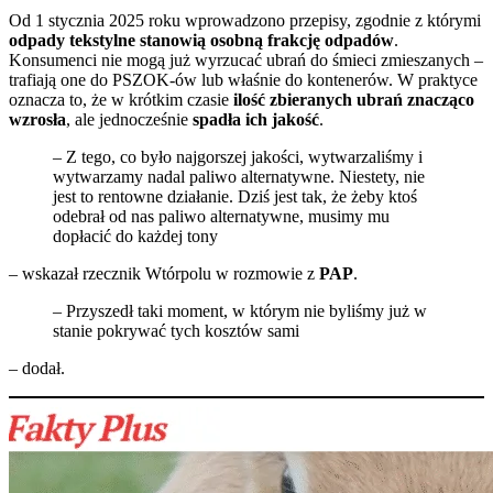
Od 1 stycznia 2025 roku wprowadzono przepisy, zgodnie z którymi
odpady tekstylne stanowią osobną frakcję odpadów
.
Konsumenci nie mogą już wyrzucać ubrań do śmieci zmieszanych –
trafiają one do PSZOK-ów lub właśnie do kontenerów. W praktyce
oznacza to, że w krótkim czasie
ilość zbieranych ubrań znacząco
wzrosła
, ale jednocześnie
spadła ich jakość
.
– Z tego, co było najgorszej jakości, wytwarzaliśmy i
wytwarzamy nadal paliwo alternatywne. Niestety, nie
jest to rentowne działanie. Dziś jest tak, że żeby ktoś
odebrał od nas paliwo alternatywne, musimy mu
dopłacić do każdej tony
– wskazał rzecznik Wtórpolu w rozmowie z
PAP
.
– Przyszedł taki moment, w którym nie byliśmy już w
stanie pokrywać tych kosztów sami
– dodał.