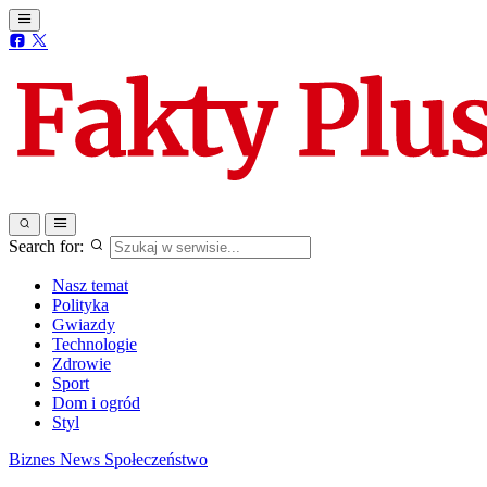
Search for:
Nasz temat
Polityka
Gwiazdy
Technologie
Zdrowie
Sport
Dom i ogród
Styl
Biznes
News
Społeczeństwo