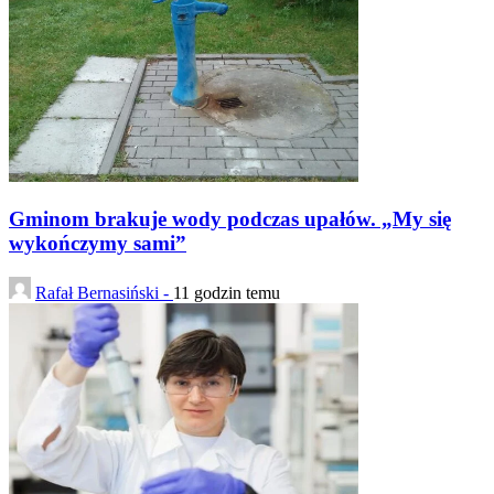
Gminom brakuje wody podczas upałów. „My się
wykończymy sami”
Rafał Bernasiński -
11 godzin temu