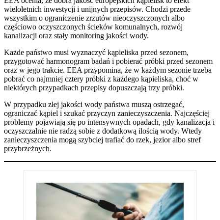
EEA ocenia, że dobra jakość europejskich kąpielisk to efekt
wieloletnich inwestycji i unijnych przepisów. Chodzi przede
wszystkim o ograniczenie zrzutów nieoczyszczonych albo
częściowo oczyszczonych ścieków komunalnych, rozwój
kanalizacji oraz stały monitoring jakości wody.
Każde państwo musi wyznaczyć kąpieliska przed sezonem,
przygotować harmonogram badań i pobierać próbki przed sezonem
oraz w jego trakcie. EEA przypomina, że w każdym sezonie trzeba
pobrać co najmniej cztery próbki z każdego kąpieliska, choć w
niektórych przypadkach przepisy dopuszczają trzy próbki.
W przypadku złej jakości wody państwa muszą ostrzegać,
ograniczać kąpiel i szukać przyczyn zanieczyszczenia. Najczęściej
problemy pojawiają się po intensywnych opadach, gdy kanalizacja i
oczyszczalnie nie radzą sobie z dodatkową ilością wody. Wtedy
zanieczyszczenia mogą szybciej trafiać do rzek, jezior albo stref
przybrzeżnych.