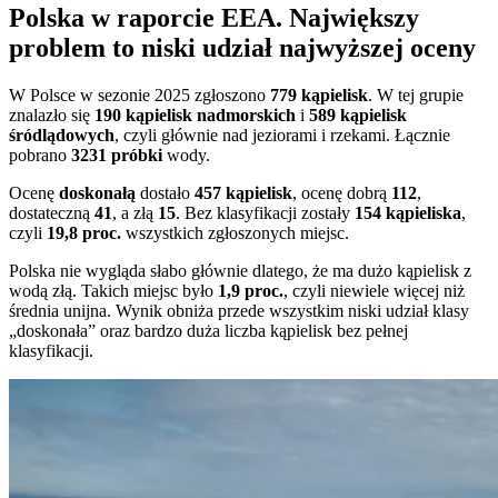
Polska w raporcie EEA. Największy
problem to niski udział najwyższej oceny
W Polsce w sezonie 2025 zgłoszono
779 kąpielisk
. W tej grupie
znalazło się
190 kąpielisk nadmorskich
i
589 kąpielisk
śródlądowych
, czyli głównie nad jeziorami i rzekami. Łącznie
pobrano
3231 próbki
wody.
Ocenę
doskonałą
dostało
457 kąpielisk
, ocenę dobrą
112
,
dostateczną
41
, a złą
15
. Bez klasyfikacji zostały
154 kąpieliska
,
czyli
19,8 proc.
wszystkich zgłoszonych miejsc.
Polska nie wygląda słabo głównie dlatego, że ma dużo kąpielisk z
wodą złą. Takich miejsc było
1,9 proc.
, czyli niewiele więcej niż
średnia unijna. Wynik obniża przede wszystkim niski udział klasy
„doskonała” oraz bardzo duża liczba kąpielisk bez pełnej
klasyfikacji.