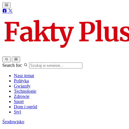
Search for:
Nasz temat
Polityka
Gwiazdy
Technologie
Zdrowie
Sport
Dom i ogród
Styl
Środowisko