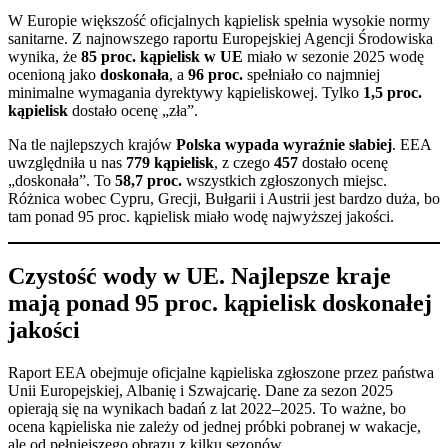
W Europie większość oficjalnych kąpielisk spełnia wysokie normy
sanitarne. Z najnowszego raportu Europejskiej Agencji Środowiska
wynika, że
85 proc. kąpielisk w UE
miało w sezonie 2025 wodę
ocenioną jako
doskonała
, a
96 proc.
spełniało co najmniej
minimalne wymagania dyrektywy kąpieliskowej. Tylko
1,5 proc.
kąpielisk
dostało ocenę „zła”.
Na tle najlepszych krajów
Polska wypada wyraźnie słabiej
. EEA
uwzględniła u nas
779 kąpielisk
, z czego
457
dostało ocenę
„doskonała”. To
58,7 proc.
wszystkich zgłoszonych miejsc.
Różnica wobec Cypru, Grecji, Bułgarii i Austrii jest bardzo duża, bo
tam ponad 95 proc. kąpielisk miało wodę najwyższej jakości.
Czystość wody w UE. Najlepsze kraje
mają ponad 95 proc. kąpielisk doskonałej
jakości
Raport EEA obejmuje oficjalne kąpieliska zgłoszone przez państwa
Unii Europejskiej, Albanię i Szwajcarię. Dane za sezon 2025
opierają się na wynikach badań z lat 2022–2025. To ważne, bo
ocena kąpieliska nie zależy od jednej próbki pobranej w wakacje,
ale od pełniejszego obrazu z kilku sezonów.