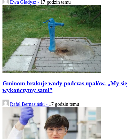
Ewa Gładysz -
17 godzin temu
Gminom brakuje wody podczas upałów. „My się
wykończymy sami”
Rafał Bernasiński -
17 godzin temu