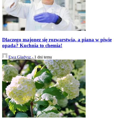
Dlaczego majonez się rozwarstwia, a piana w piwie
opada? Kuchnia to chemia!
Ewa Gładysz -
1 dni temu