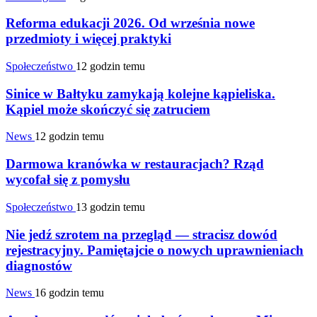
Reforma edukacji 2026. Od września nowe
przedmioty i więcej praktyki
Społeczeństwo
12 godzin temu
Sinice w Bałtyku zamykają kolejne kąpieliska.
Kąpiel może skończyć się zatruciem
News
12 godzin temu
Darmowa kranówka w restauracjach? Rząd
wycofał się z pomysłu
Społeczeństwo
13 godzin temu
Nie jedź szrotem na przegląd — stracisz dowód
rejestracyjny. Pamiętajcie o nowych uprawnieniach
diagnostów
News
16 godzin temu