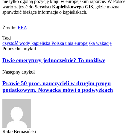
nie tylko ogólną pozycję kraju w europejskim raporcie. W Polsce
warto zajrzeć do
Serwisu Kąpieliskowego GIS
, gdzie można
sprawdzić bieżące informacje o kąpieliskach.
Źródło:
EEA
Tagi
czystość wody
kąpieliska
Polska
unia europejska
wakacje
Poprzedni artykuł
Dwie emerytury jednocześnie? To możliwe
Następny artykuł
Prawie 50 proc. nauczycieli w drugim progu
podatkowym. Nowacka mówi o podwyżkach
Rafał Bernasiński