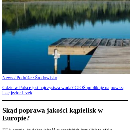
News / Podróże / Środowisko
Gdzie w Polsce jest najczystsza woda? GIOŚ publikuje najnowszą
listę jezior i rzek
Skąd poprawa jakości kąpielisk w
Europie?