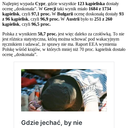
Najlepiej wypada
Cypr
, gdzie wszystkie
123 kąpieliska
dostały
ocenę „doskonała”. W
Grecji
taki wynik miało
1684 z 1734
kąpielisk
, czyli
97,1 proc.
W
Bułgarii
ocenę doskonałą dostały
93
z 96 kąpielisk
, czyli
96,9 proc.
W
Austrii
było to
251 z 260
kąpielisk
, czyli
96,5 proc.
Polska z wynikiem
58,7 proc.
jest więc daleko za czołówką. To nie
jest różnica statystyczna, którą można schować pod wakacyjnym
ręcznikiem i udawać, że sprawy nie ma. Raport EEA wymienia
Polskę wśród krajów, w których mniej niż 70 proc. kąpielisk dostało
ocenę „doskonała”.