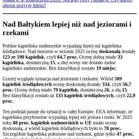
obroni pozycję lidera?
Nad Bałtykiem lepiej niż nad jeziorami i
rzekami
Polskie kąpieliska nadmorskie wypadają lepiej niż kąpieliska
śródlądowe. Nad morzem w sezonie 2025 ocenę
doskonałą
dostały
123 ze 190 kąpielisk
, czyli
64,7 proc.
Ocenę dobrą miały
33
kąpieliska
, dostateczną
15
, a złej oceny nie dostało żadne
kąpielisko nadmorskie. Bez klasyfikacji zostało
19 miejsc
.
Gorzej wygląda sytuacja nad jeziorami i rzekami. Wśród
589
kąpielisk śródlądowych
ocenę doskonałą dostały
334
, czyli
56,7
proc.
Ocenę dobrą miało
79 kąpielisk
, dostateczną
26
, a złą
15
.
Bez klasyfikacji zostało aż
135 kąpielisk śródlądowych
, czyli
22,9
proc.
Ten podział pasuje do sytuacji w całej Europie. EEA informuje, że
kąpieliska przybrzeżne wypadają lepiej niż jeziora i rzeki. W 2025
roku
88 proc. kąpielisk nadmorskich w UE
miało ocenę
doskonałą, a wśród kąpielisk śródlądowych było to
78 proc.
Szczególnie kąpieliska położone nad rzekami, gdzie tylko
47 proc.