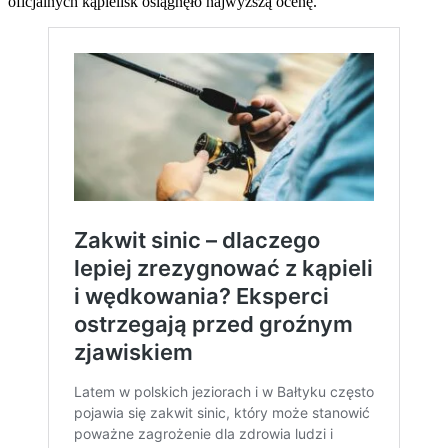
oficjalnych kąpielisk osiągnęło najwyższą ocenę.