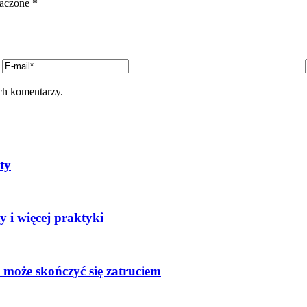
naczone
*
ch komentarzy.
ty
 i więcej praktyki
 może skończyć się zatruciem