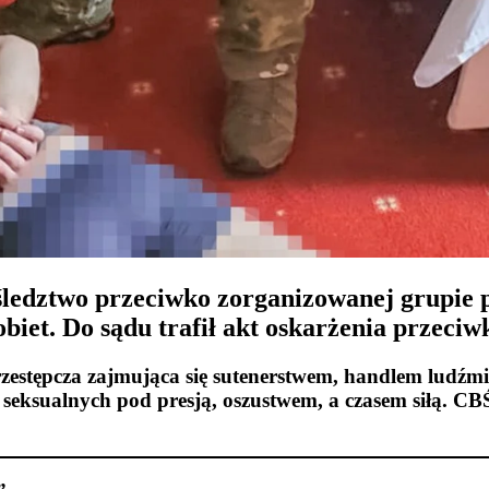
edztwo przeciwko zorganizowanej grupie pr
biet. Do sądu trafił akt oskarżenia przeci
zestępcza zajmująca się sutenerstwem, handlem ludźmi
eksualnych pod presją, oszustwem, a czasem siłą. CBŚP