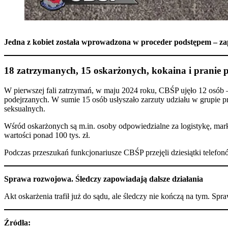
Jedna z kobiet została wprowadzona w proceder podstępem – zapłac
18 zatrzymanych, 15 oskarżonych, kokaina i pranie p
W pierwszej fali zatrzymań, w maju 2024 roku, CBŚP ujęło 12 osób –
podejrzanych. W sumie 15 osób usłyszało zarzuty udziału w grupie 
seksualnych.
Wśród oskarżonych są m.in. osoby odpowiedzialne za logistykę, mark
wartości ponad 100 tys. zł.
Podczas przeszukań funkcjonariusze CBŚP przejęli dziesiątki tele
Sprawa rozwojowa. Śledczy zapowiadają dalsze działania
Akt oskarżenia trafił już do sądu, ale śledczy nie kończą na tym. S
Źródła: