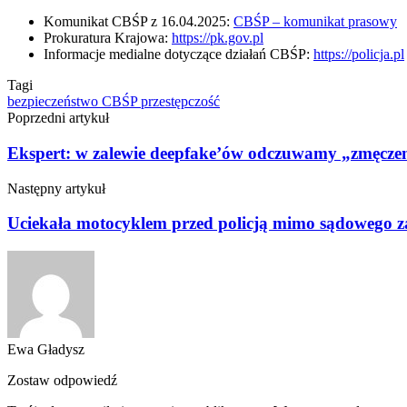
Komunikat CBŚP z 16.04.2025:
CBŚP – komunikat prasowy
Prokuratura Krajowa:
https://pk.gov.pl
Informacje medialne dotyczące działań CBŚP:
https://policja.pl
Tagi
bezpieczeństwo
CBŚP
przestępczość
Poprzedni artykuł
Ekspert: w zalewie deepfake’ów odczuwamy „zmęcze
Następny artykuł
Uciekała motocyklem przed policją mimo sądowego zaka
Ewa Gładysz
Zostaw odpowiedź