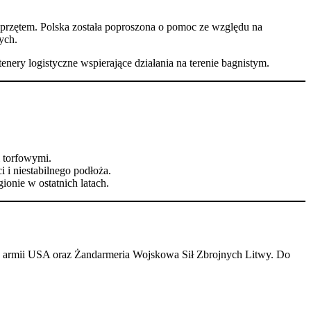
 sprzętem. Polska została poproszona o pomoc ze względu na
ych.
nery logistyczne wspierające działania na terenie bagnistym.
 torfowymi.
 i niestabilnego podłoża.
ionie w ostatnich latach.
we armii USA oraz Żandarmeria Wojskowa Sił Zbrojnych Litwy. Do