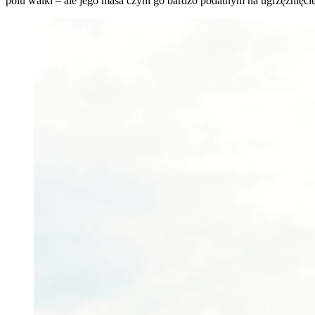
polu walki – ale jego masa czyni go bardzo podatnym na ugrzęźnięci