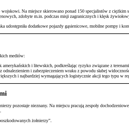
ie wojskowi. Na miejsce skierowano ponad 150 specjalistów z ciężkim
nowych, zdobyte m.in. podczas misji zagranicznych i klęsk żywiołow
ska udostępniła dodatkowe pojazdy gąsienicowe, mobilne pompy i konte
skich mediów:
merykańskich i litewskich, podkreślając ryzyko związane z terenami
z odnalezieniem i zabezpieczeniem wraku z powodu słabej widoczności
iększych i najbardziej wymagających logistycznie akcji tego typu w reg
ami
nierzy pozostaje nieznany. Na miejscu pracują zespoły dochodzenio
.
n poszkodowanych żołnierzy”.