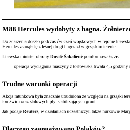
M88 Hercules wydobyty z bagna. Żołnierze
Do zdarzenia doszło podczas ćwiczeń wojskowych w rejonie litewski
Hercules zsunął się z leśnej drogi i ugrzązł w grząskim terenie.
Litewska minister obrony
Dovilė Šakalienė
poinformowała, że:
operacja wyciągania maszyny z torfowiska trwała 4,5 godziny
Trudne warunki operacji
Akcja ratunkowa była znacznie utrudniona ze względu na grząski te
ton żwiru oraz stalowych płyt stabilizujących grunt.
Jak podaje
Reuters
, w działaniach uczestniczyli także nurkowie Ma
Dlaczego zaangażowano Polaków?