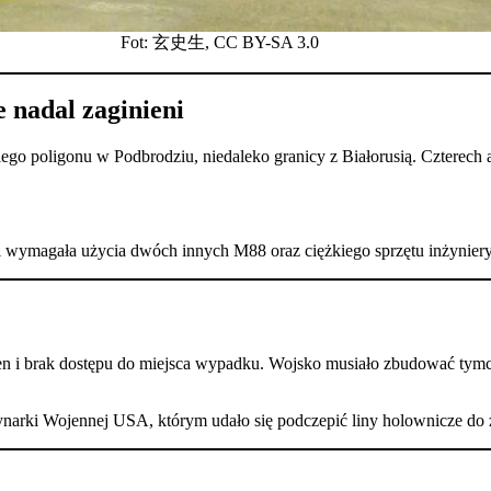
Fot: 玄史生, CC BY-SA 3.0
 nadal zaginieni
ego poligonu w Podbrodziu, niedaleko granicy z Białorusią. Czterech
 i wymagała użycia dwóch innych M88 oraz ciężkiego sprzętu inżynier
ren i brak dostępu do miejsca wypadku. Wojsko musiało zbudować tymc
rynarki Wojennej USA, którym udało się podczepić liny holownicze do