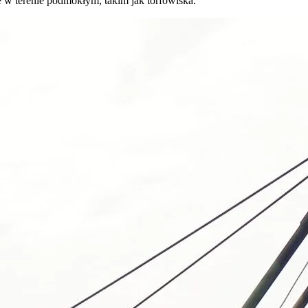
e w terenie podmokłym, takim jak torfowiska.