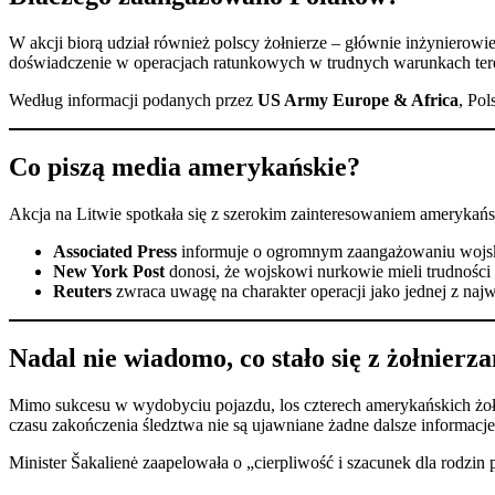
W akcji biorą udział również polscy żołnierze – głównie inżynierow
doświadczenie w operacjach ratunkowych w trudnych warunkach tere
Według informacji podanych przez
US Army Europe & Africa
, Pol
Co piszą media amerykańskie?
Akcja na Litwie spotkała się z szerokim zainteresowaniem amerykań
Associated Press
informuje o ogromnym zaangażowaniu wojsk a
New York Post
donosi, że wojskowi nurkowie mieli trudności 
Reuters
zwraca uwagę na charakter operacji jako jednej z najw
Nadal nie wiadomo, co stało się z żołnierz
Mimo sukcesu w wydobyciu pojazdu, los czterech amerykańskich żoł
czasu zakończenia śledztwa nie są ujawniane żadne dalsze informacje
Minister Šakalienė zaapelowała o „cierpliwość i szacunek dla rodzi