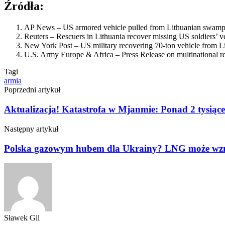
Źródła:
AP News – US armored vehicle pulled from Lithuanian swamp, s
Reuters – Rescuers in Lithuania recover missing US soldiers’ v
New York Post – US military recovering 70-ton vehicle from 
U.S. Army Europe & Africa – Press Release on multinational re
Tagi
armia
Poprzedni artykuł
Aktualizacja! Katastrofa w Mjanmie: Ponad 2 tysiące o
Następny artykuł
Polska gazowym hubem dla Ukrainy? LNG może wzmo
Sławek Gil