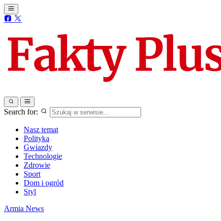
Search for:
Nasz temat
Polityka
Gwiazdy
Technologie
Zdrowie
Sport
Dom i ogród
Styl
Armia
News