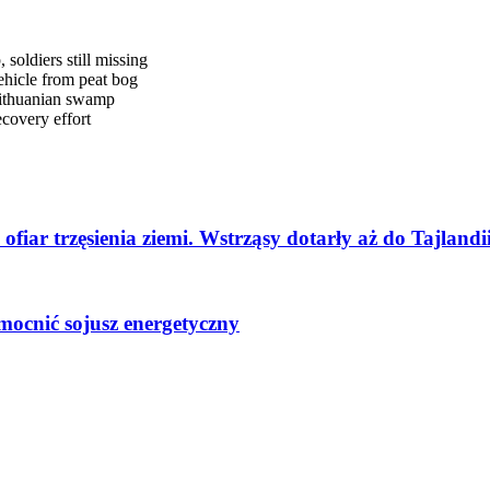
oldiers still missing
ehicle from peat bog
Lithuanian swamp
covery effort
fiar trzęsienia ziemi. Wstrząsy dotarły aż do Tajlandi
cnić sojusz energetyczny