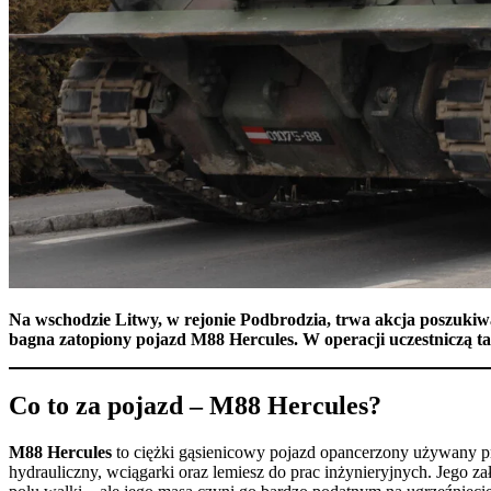
Na wschodzie Litwy, w rejonie Podbrodzia, trwa akcja poszukiwa
bagna zatopiony pojazd M88 Hercules. W operacji uczestniczą takż
Co to za pojazd – M88 Hercules?
M88 Hercules
to ciężki gąsienicowy pojazd opancerzony używany 
hydrauliczny, wciągarki oraz lemiesz do prac inżynieryjnych. Jego 