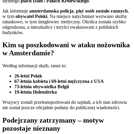
słynnego
placu Dam
i
Pałacu Królewskiego
.
Jak informuje
amsterdamska policja
,
pięć osób zostało rannych
,
w tym
obywatel Polski
. Na miejsce natychmiast wezwano służby
ratunkowe, w tym śmigłowiec medyczny. Okolica została szybko
odgrodzona, a mieszkańcy i turyści ewakuowani z pobliskich
budynków.
Kim są poszkodowani w ataku nożownika
w Amsterdamie?
Według informacji służb, ranni to:
26-letni Polak
67-letnia kobieta i 69-letni mężczyzna z USA
73-letnia obywatelka Belgii
19-letnia Holenderka
Wszyscy zostali przetransportowani do szpitali, a ich stan zdrowia
nie został jeszcze oficjalnie podany do publicznej wiadomości.
Podejrzany zatrzymany – motyw
pozostaje nieznany