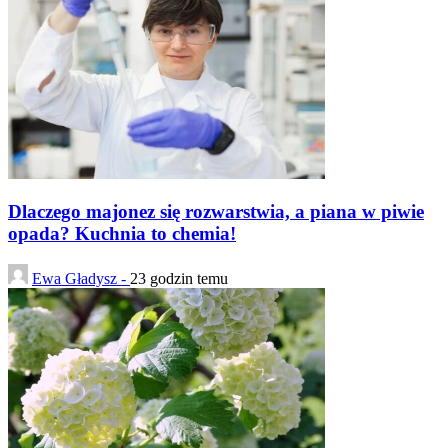
Dlaczego majonez się rozwarstwia, a piana w piwie
opada? Kuchnia to chemia!
Ewa Gładysz -
23 godzin temu