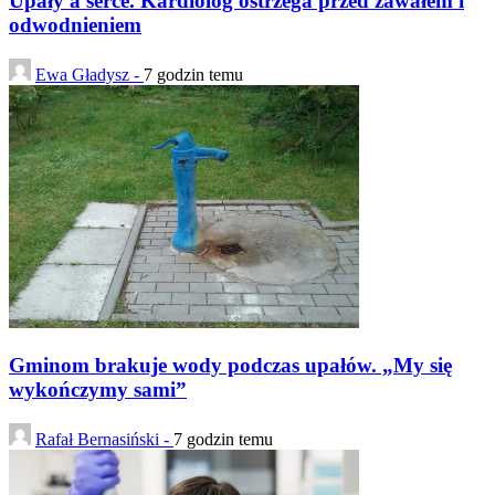
Upały a serce. Kardiolog ostrzega przed zawałem i
odwodnieniem
Ewa Gładysz -
7 godzin temu
Gminom brakuje wody podczas upałów. „My się
wykończymy sami”
Rafał Bernasiński -
7 godzin temu