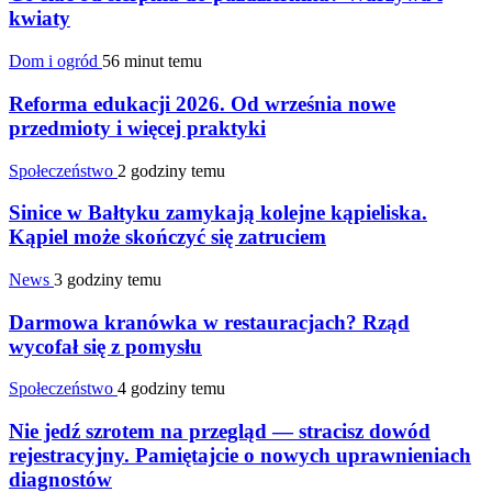
kwiaty
Dom i ogród
56 minut temu
Reforma edukacji 2026. Od września nowe
przedmioty i więcej praktyki
Społeczeństwo
2 godziny temu
Sinice w Bałtyku zamykają kolejne kąpieliska.
Kąpiel może skończyć się zatruciem
News
3 godziny temu
Darmowa kranówka w restauracjach? Rząd
wycofał się z pomysłu
Społeczeństwo
4 godziny temu
Nie jedź szrotem na przegląd — stracisz dowód
rejestracyjny. Pamiętajcie o nowych uprawnieniach
diagnostów