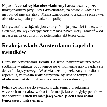
Napastnik został
szybko obezwładniony i aresztowany
przez
funkcjonariuszy przy ulicy
Gravenstraat
, zaledwie kilkadziesiąt
metrów od miejsca ataku. Mężczyzna odniósł obrażenia i przebywa
obecnie w szpitalu pod nadzorem policji.
Motyw ataku wciąż nie jest znany
. Policja prowadzi intensywne
śledztwo, nie wykluczając żadnej z możliwych wersji zdarzeń – od
napaści na tle osobistym po potencjalny akt terroryzmu.
Reakcja władz Amsterdamu i apel do
świadków
Burmistrz Amsterdamu,
Femke Halsema
, natychmiast przerwała
spotkanie w ratuszu, odbywające się w momencie ataku, i udała się
do sztabu kryzysowego. W oświadczeniu przekazanym mediom
zapewniła, że
miasto zrobi wszystko, by ustalić wszystkie
okoliczności ataku
i udzielić wsparcia poszkodowanym.
Policja zwróciła się do świadków zdarzenia o przekazanie
wszelkich materiałów wideo i informacji, które mogłyby pomóc w
dochodzeniu.
Ruch tramwajowy wokół placu Dam został
tymczasowo wstrzymany.