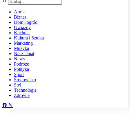
Armia
Biznes
Dom i ogród
Gwiazdy
Kuchnia
Kultura i Sztuka
Marketing
Muzyka
Nasz temat
News
Podróże
Polityka
Sport
Środowisko
Styl
Technologie
Zdrowie