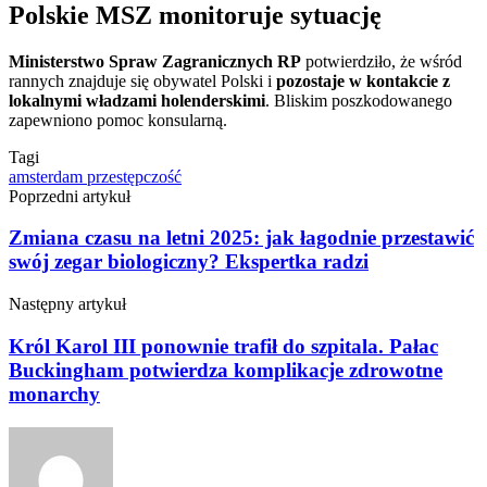
Polskie MSZ monitoruje sytuację
Ministerstwo Spraw Zagranicznych RP
potwierdziło, że wśród
rannych znajduje się obywatel Polski i
pozostaje w kontakcie z
lokalnymi władzami holenderskimi
. Bliskim poszkodowanego
zapewniono pomoc konsularną.
Tagi
amsterdam
przestępczość
Poprzedni artykuł
Zmiana czasu na letni 2025: jak łagodnie przestawić
swój zegar biologiczny? Ekspertka radzi
Następny artykuł
Król Karol III ponownie trafił do szpitala. Pałac
Buckingham potwierdza komplikacje zdrowotne
monarchy