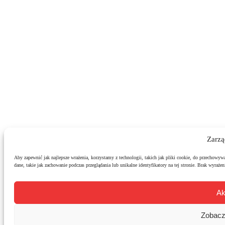
Zarzą
Aby zapewnić jak najlepsze wrażenia, korzystamy z technologii, takich jak pliki cookie, do przechowyw
dane, takie jak zachowanie podczas przeglądania lub unikalne identyfikatory na tej stronie. Brak wyraż
Ak
Zobacz