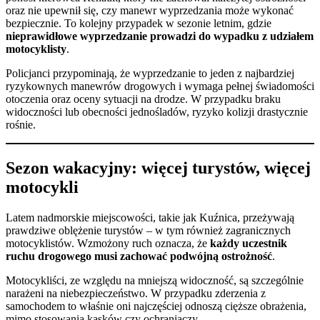
oraz nie upewnił się, czy manewr wyprzedzania może wykonać
bezpiecznie. To kolejny przypadek w sezonie letnim, gdzie
nieprawidłowe wyprzedzanie prowadzi do wypadku z udziałem
motocyklisty
.
Policjanci przypominają, że wyprzedzanie to jeden z najbardziej
ryzykownych manewrów drogowych i wymaga pełnej świadomości
otoczenia oraz oceny sytuacji na drodze. W przypadku braku
widoczności lub obecności jednośladów, ryzyko kolizji drastycznie
rośnie.
Sezon wakacyjny: więcej turystów, więcej
motocykli
Latem nadmorskie miejscowości, takie jak Kuźnica, przeżywają
prawdziwe oblężenie turystów – w tym również zagranicznych
motocyklistów. Wzmożony ruch oznacza, że
każdy uczestnik
ruchu drogowego musi zachować podwójną ostrożność
.
Motocykliści, ze względu na mniejszą widoczność, są szczególnie
narażeni na niebezpieczeństwo. W przypadku zderzenia z
samochodem to właśnie oni najczęściej odnoszą cięższe obrażenia,
mimo stosowania kasków czy ochraniaczy.