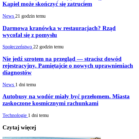
Kąpiel może skończyć się zatruciem
News
21 godzin temu
Darmowa kranówka w restauracjach? Rząd
wycofał się z pomysłu
Społeczeństwo
22 godzin temu
Nie jedź szrotem na przegląd — stracisz dowód
rejestracyjny. Pamiętajcie o nowych uprawnieniach
diagnostów
News
1 dni temu
Autobusy na wodór miały być przełomem. Miasta
zaskoczone kosmicznymi rachunkami
Technologie
1 dni temu
Czytaj więcej