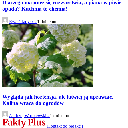
Dlaczego majonez się rozwarstwia, a piana w piwie
opada? Kuchnia to chemia!
Ewa Gładysz -
1 dni temu
Wygląda jak hortensja, ale łatwiej ją uprawiać.
Kalina wraca do ogrodów
Andrzej Wróblewski -
1 dni temu
Kontakt do redakcji