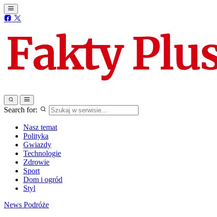
Search for:
Nasz temat
Polityka
Gwiazdy
Technologie
Zdrowie
Sport
Dom i ogród
Styl
News
Podróże