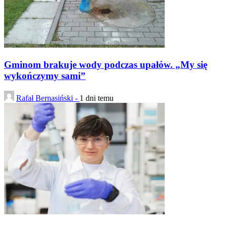
Gminom brakuje wody podczas upałów. „My się
wykończymy sami”
Rafał Bernasiński -
1 dni temu