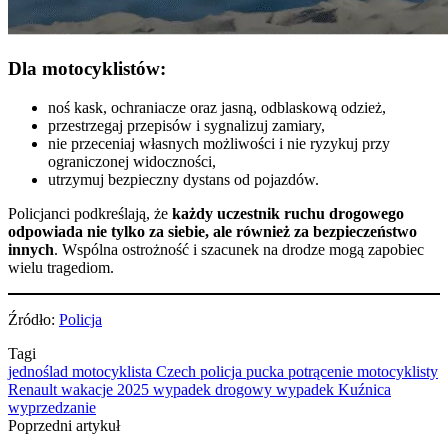
Dla motocyklistów:
noś kask, ochraniacze oraz jasną, odblaskową odzież,
przestrzegaj przepisów i sygnalizuj zamiary,
nie przeceniaj własnych możliwości i nie ryzykuj przy
ograniczonej widoczności,
utrzymuj bezpieczny dystans od pojazdów.
Policjanci podkreślają, że
każdy uczestnik ruchu drogowego
odpowiada nie tylko za siebie, ale również za bezpieczeństwo
innych
. Wspólna ostrożność i szacunek na drodze mogą zapobiec
wielu tragediom.
Źródło:
Policja
Tagi
jednoślad
motocyklista Czech
policja pucka
potrącenie motocyklisty
Renault
wakacje 2025
wypadek drogowy
wypadek Kuźnica
wyprzedzanie
Poprzedni artykuł