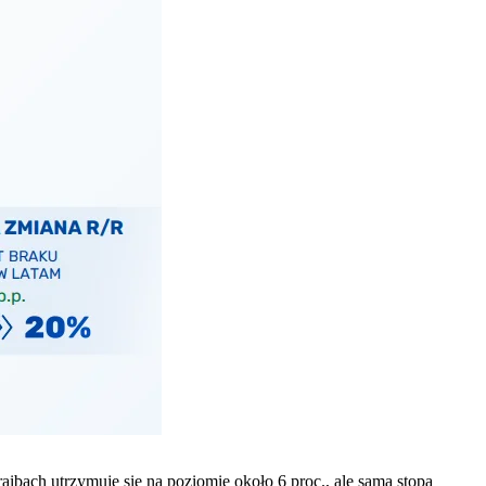
bach utrzymuje się na poziomie około 6 proc., ale sama stopa