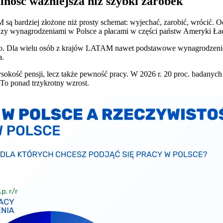
lność ważniejsza niż szybki zarobek
 bardziej złożone niż prosty schemat: wyjechać, zarobić, wrócić. O
ędzy wynagrodzeniami w Polsce a płacami w części państw Ameryki Łac
tto. Dla wielu osób z krajów LATAM nawet podstawowe wynagrodzenie w
a.
ysokość pensji, lecz także pewność pracy. W 2026 r. 20 proc. badanyc
To ponad trzykrotny wzrost.