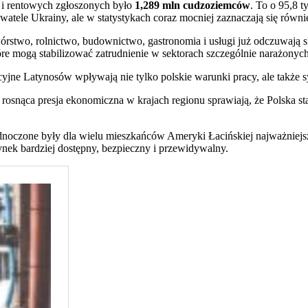
 i rentowych zgłoszonych było
1,289 mln cudzoziemców
. To o 95,8 t
tele Ukrainy, ale w statystykach coraz mocniej zaznaczają się równ
wórstwo, rolnictwo, budownictwo, gastronomia i usługi już odczuwają sk
które mogą stabilizować zatrudnienie w sektorach szczególnie narażony
cyjne Latynosów wpływają nie tylko polskie warunki pracy, ale także s
 rosnąca presja ekonomiczna w krajach regionu sprawiają, że Polska s
ednoczone były dla wielu mieszkańców Ameryki Łacińskiej najważniejs
ynek bardziej dostępny, bezpieczny i przewidywalny.