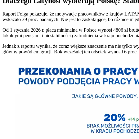
Dlaczego Latynosi wybierają Polskę? Stabi
Raport Folga pokazuje, że motywacje pracowników z krajów LATAM są
wskazało 39 proc. badanych. Nie jest to zaskakujące, bo różnice mi
Od 1 stycznia 2026 r. płaca minimalna w Polsce wynosi 4806 zł bru
lokalnymi pensjami i niestabilnością zatrudnienia w kraju pochodzeni
Jednak z raportu wynika, że coraz większe znaczenie ma nie tylko w
główny powód emigracji. Rok wcześniej ten odsetek wynosił 6 proc. 