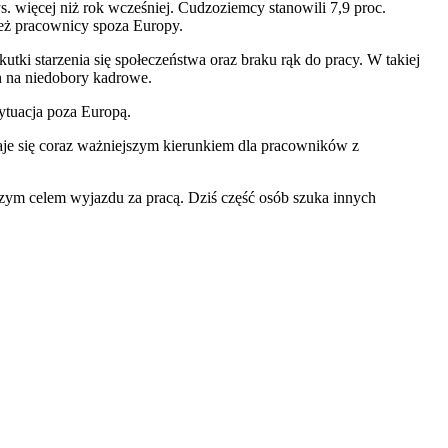
ys. więcej niż rok wcześniej. Cudzoziemcy stanowili 7,9 proc.
ież pracownicy spoza Europy.
utki starzenia się społeczeństwa oraz braku rąk do pracy. W takiej
ch na niedobory kadrowe.
ytuacja poza Europą.
taje się coraz ważniejszym kierunkiem dla pracowników z
zym celem wyjazdu za pracą. Dziś część osób szuka innych